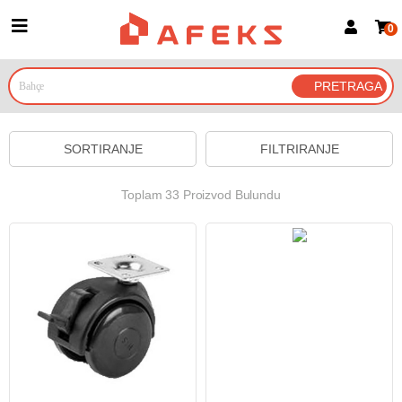
0
Prijava za članove
Prijavite se
Prijavite se Google nalogom
SORTIRANJE
FILTRIRANJE
Toplam 33 Proizvod Bulundu