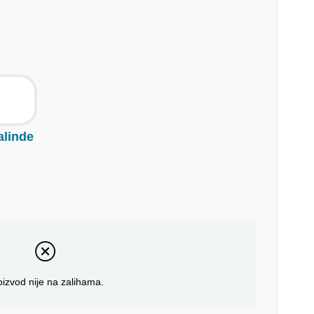
I
alinde
oizvod nije na zalihama.