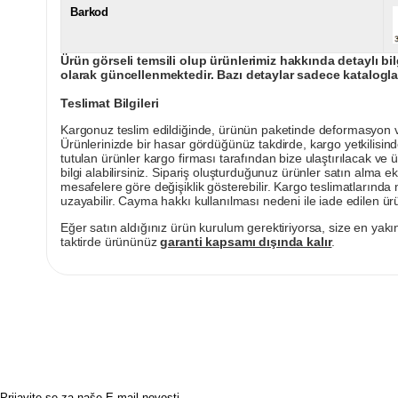
Barkod
Ürün görseli temsili olup ürünlerimiz hakkında detaylı bil
olarak güncellenmektedir. Bazı detaylar sadece kataloglar
Teslimat Bilgileri
Kargonuz teslim edildiğinde, ürünün paketinde deformasyon vey
Ürünlerinizde bir hasar gördüğünüz takdirde, kargo yetkilisind
tutulan ürünler kargo firması tarafından bize ulaştırılacak ve 
bilgi alabilirsiniz. Sipariş oluşturduğunuz ürünler satın alma ek
mesafelere göre değişiklik gösterebilir. Kargo teslimatlarınd
uzayabilir. Cayma hakkı kullanılması nedeni ile iade edilen ürü
Eğer satın aldığınız ürün kurulum gerektiriyorsa, size en yakın
taktirde ürününüz
garanti kapsamı dışında kalır
.
Prijavite se za naše E-mail novosti