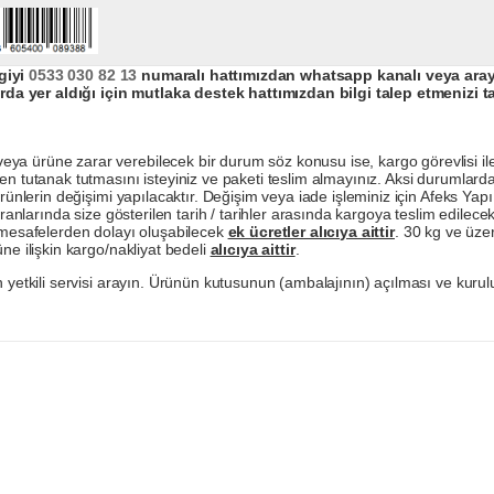
giyi
0533 030 82 13
numaralı hattımızdan whatsapp kanalı veya arayar
da yer aldığı için mutlaka destek hattımızdan bilgi talep etmenizi t
a ürüne zarar verebilecek bir durum söz konusu ise, kargo görevlisi ile b
en tutanak tutmasını isteyiniz ve paketi teslim almayınız. Aksi durumlard
ürünlerin değişimi yapılacaktır. Değişim veya iade işleminiz için Afeks Ya
ranlarında size gösterilen tarih / tarihler arasında kargoya teslim edilecekt
a mesafelerden dolayı oluşabilecek
ek ücretler alıcıya aittir
. 30 kg ve üzer
ne ilişkin kargo/nakliyat bedeli
alıcıya aittir
.
 yetkili servisi arayın. Ürünün kutusunun (ambalajının) açılması ve kurulu