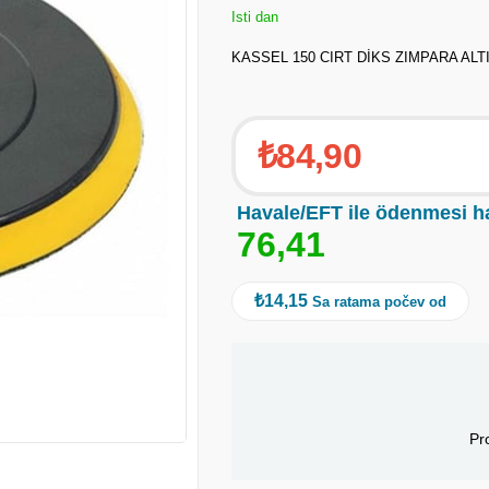
Isti dan
KASSEL 150 CIRT DİKS ZIMPARA ALT
₺84,90
Havale/EFT ile ödenmesi h
7
6
,
4
1
₺14,15
Sa ratama počev od
Pr