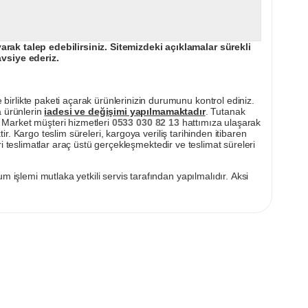
ak talep edebilirsiniz. Sitemizdeki açıklamalar sürekli
avsiye ederiz.
irlikte paketi açarak ürünlerinizin durumunu kontrol ediniz.
a ürünlerin
iadesi ve değişimi yapılmamaktadır
. Tutanak
pı Market müşteri hizmetleri
0533 030 82 13
hattımıza ulaşarak
ir. Kargo teslim süreleri, kargoya veriliş tarihinden itibaren
i teslimatlar araç üstü gerçekleşmektedir ve teslimat süreleri
m işlemi mutlaka yetkili servis tarafından yapılmalıdır. Aksi