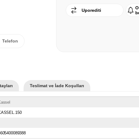
O
Uporediti
b
Telefon
ayları
Teslimat ve İade Koşulları
Kassel
KASSEL.150
3605400089388