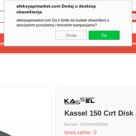
afeksyapimarket.com Dodaj u desktop
obaveštenja
Toptan
afeksyapimarket.com Da li želite da budete obavešteni o
specijalnim ponudama i trenutnim kampanjama?
Onda
Da
ya
Elektrikli El Aleti
Aydınlatma ve Elektrik
Dekorasyon ve Ev Gere
Kassel 150 Cırt Disk
Bar-kod
:
3605400089388
Iznos zalihe
:
0