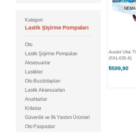
NEMA
Kategori
Lastik Şişirme Pompaları
Oto
Autokit Ufak T
Lastik Şişirme Pompaları
(FA1-035-K)
Aksesuarlar
₺599,90
Lastikler
Oto Buzdolapları
Lastik Aksesuarları
Anahtarlar
Krikolar
Güvenlik ve İlk Yardım Ürünleri
Oto Paspaslar
Direksiyon Kılıfları