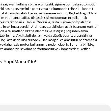
ni sağlayan kullanışlı bir araçtır. Lastik şişirme pompaları otomotiv
eki basınç seviyesini ölçerek veya bir kumandalı cihaz kullanarak
nabilir ayarlanabilir basınç seviyelerine sahiptir. Bu,farklı ağırlıklara,
ğişim yapmanızı sağlar. Bir lastik şişirme pompasını kullanmak
s tarafından kullanılır. Öncelikle, lastik şişirme pompalarının
bırakılması gerekir. Ardından, gerekli olan lastik basıncını kontrol
ki talimatlar dikkatle izlenmeli ve lastiğin şiştiğinden emin
abilirsiniz. Aksi takdirde, aşırı ya da düşük basınç, aracınizin ya
nç, lastiklerin kısa sürede kullanılacağını ve aracınızın her zamanki
ve daha fazla motor kullanımına neden olabilir. Bununla birlikte,
 size arabanızın seyahat performansını ve kilometrede tüketilen
s Yapı Market’ te!