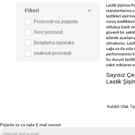
Lastik Şişirme Po
Kola ve Bardak Tutucular
Filteri
standartlarına u
lastikleri şişirme
Cam Silecek Uçları
Proizvodi na popustu
sürüş özellikler
Araç Süsleri
oldukça basit ve
Novi proizvod
güvenli bir şeki
Bezler ve Süngerler
ederek ayarlaman
Besplatna isporuka
olmalısınız. Last
Akü Takviye Kabloları ve
sağa ya da sola 
Cihazları
Istaknuti proizvodi
performansını ka
Tamir Ürünleri
bu durum lastikl
yakıt miktarını et
Parlatıcılar ve Cilalar
Sayısız Çeş
Antifrizler ve Cam Silecek
Lastik Şişi
Suları
Yağlar ve Katkılar
Kokular
Autokit Ufak Ti
Araç Gereçleri
Araç İçi Küllükler
Prijavite se za naše E-mail novosti
Telefon ve Tablet Aksesuarları