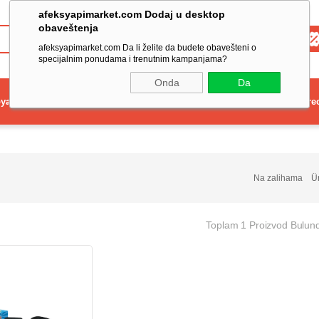
afeksyapimarket.com Dodaj u desktop
obaveštenja
Toptan
afeksyapimarket.com Da li želite da budete obavešteni o
specijalnim ponudama i trenutnim kampanjama?
Onda
Da
ya
Elektrikli El Aleti
Aydınlatma ve Elektrik
Dekorasyon ve Ev Gere
Na zalihama
Ü
Toplam 1 Proizvod Bulun