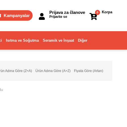
Prijava za članove
Korpa
0
Kampanyalar
Prijavite se
ci
Isıtma ve Soğutma
Seramik ve İnşaat
Diğer
rün Adına Göre (Z<A)
Ürün Adına Göre (A>Z)
Fiyata Göre (Artan)
du