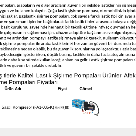
mpaları, arabaların ve diğer araçların güvenli bir şekilde lastiklerinin şişmesi
ygun ve kullanım kolaydır. Çoğu lastik şişirme pompası, otomobilinizin içind
nizi sağlar. Bazılastik şişirme pompaları, çok sayıda farklı lastik tipi için ayarla
ine ve şanzıman tiplerine bağlı olarak farklı lastik tipleri arasında kolayca de
 basit kurulumu sayesinde herhangi bir teknik eğitime ihtiyaç duymadan herke
lde çalışmasının sağlanması için, cihazın adaptöre bağlanması ve olgunlaşmaya 
ız ve ardından pompayı lastiğe şişirmeye almak gerekir. Kullanım kılavuzunda
ik şişirme pompaları ile araba lastiklerinizi her zaman güvenli bir durumda tut
çekilmesine neden olabilir, bu da güvenlik sorunlarına yol açacaktır. Fazla bası
ybedeceğini gösterirken, düşük basınç, lastiklerin daha fazla ateş almasına 
erin daha kısa sürede kullanılacağı anlamına gelir. Lastik şişirme pompaları
kili ve güvenli bir şekilde üretebilir.
itlerle Kaliteli Lastik Şişirme Pompaları Ürünleri Afek
rme Pompaları Fiyatları
Ürün Adı
Fiyat
Görsel
p Saatli Kompresör (FA1-035-K)
₺599,90