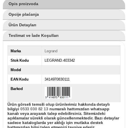
Opis proizvoda
Opcije plaćanja
Ürün Detayları
Teslimat ve İade Koşulları
Marka
Legrand
Stok Kodu
LEGRAND.403342
Model
EAN Kodu
3414970830111
Barkod
Ürün görseli temsili olup ürünlerimiz hakkında detaylı
bilgiyi
0533 030 82 13
numaralı hattımızdan whatsapp
kanalı veya arayarak talep edebilirsiniz. Sitemizdeki
açıklamalar sürekli olarak güncellenmektedir. Bazı detaylar
sadece kataloglarda yer aldığı için mutlaka destek
hattımızdan bilgi talep etmenizi tavsiye ederiz.