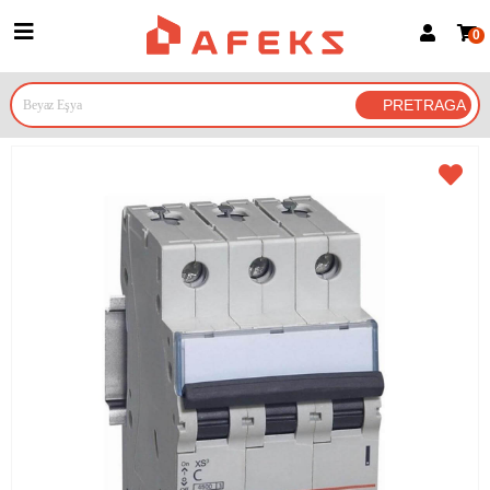
0
Prijava za članove
Prijavite se
Prijavite se Google nalogom