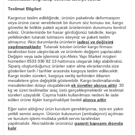
Teslimat Bilgileri
Kargonuz teslim edildiğinde, ürünün paketinde deformasyon
veya ürüne zarar verebilecek bir durum söz konusu ise, kargo
görevlisi ile birlikte paketi açarak ürünlerinizin durumunu kontrol
ediniz. Ürünlerinizde bir hasar gördüğünüz takdirde, kargo
yetkilisinden tutanak tutmasını isteyiniz ve paketi teslim
almayınız. Aksi durumlarda ürünlerin
iadesi ve değişimi
yapılmamaktadır
. Tutanak tutulan ürünler kargo firması
tarafından bize ulaştırılacak ve ürünlerin değişimi yapılacaktır.
Değişim veya iade işleminiz için Afeks Yapı Market müşteri
hizmetleri
0533 030 82 13
hattımıza ulaşarak bilgi alabilirsiniz.
Sipariş oluşturduğunuz ürünler satın alma ekranlarında size
gösterilen tarih / tarihler arasında kargoya teslim edilecektir.
Kargo teslim süreleri, kargoya veriliş tarihinden itibaren
mesafelere göre değişiklik gösterebilir. Kargo teslimatlarında
mesafelerden dolayı oluşabilecek
ek ücretler alıcıya aittir
. 30
kg ve üzeri teslimatlar araç üstü gerçekleşmektedir ve teslimat
süreleri uzayabilir. Cayma hakkı kullanılması nedeni ile iade
edilen ürüne ilişkin kargo/nakliyat bedeli
alıcıya aittir
.
Eğer satın aldığınız ürün kurulum gerektiriyorsa, size en yakın
yetkili servisi arayın. Ürünün kutusunun (ambalajının) açılması
ve kurulum işlemi mutlaka yetkili servis tarafından
yapılmalıdır. Aksi taktirde ürününüz
garanti kapsamı dışında
kalır
.