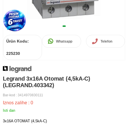
Ürün Kodu:
Whatsapp
Telefon
225230
Legrand 3x16A Otomat (4,5kA-C)
(LEGRAND.403342)
Bar-kod
:
3414970830111
Iznos zalihe
:
0
Isti dan
3x16A OTOMAT (4,5kA-C)