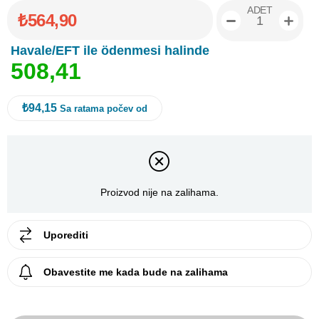
ADET
₺564,90
Havale/EFT ile ödenmesi halinde
5
0
8
,
4
1
₺94,15
Sa ratama počev od
Proizvod nije na zalihama.
Uporediti
Obavestite me kada bude na zalihama