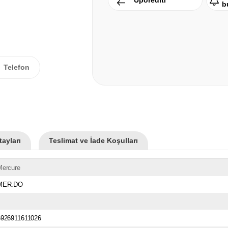
Uporediti
b
Telefon
ayları
Teslimat ve İade Koşulları
Mercure
MER.DO
6926911611026