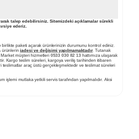
ak talep edebilirsiniz. Sitemizdeki açıklamalar sürekli
avsiye ederiz.
irlikte paketi açarak ürünlerinizin durumunu kontrol ediniz.
a ürünlerin
iadesi ve değişimi yapılmamaktadır
. Tutanak
pı Market müşteri hizmetleri
0533 030 82 13
hattımıza ulaşarak
ir. Kargo teslim süreleri, kargoya veriliş tarihinden itibaren
i teslimatlar araç üstü gerçekleşmektedir ve teslimat süreleri
m işlemi mutlaka yetkili servis tarafından yapılmalıdır. Aksi