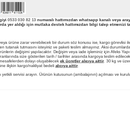
giyi
0533 030 82 13
numaralı hattımızdan whatsapp kanalı veya arayar
da yer aldığı için mutlaka destek hattımızdan bilgi talep etmenizi t
a ürüne zarar verebilecek bir durum söz konusu ise, kargo görevlisi ile b
en tutanak tutmasını isteyiniz ve paketi teslim almayınız. Aksi durumlard
ürünlerin değişimi yapılacaktır. Değişim veya iade işleminiz için Afeks Ya
ranlarında size gösterilen tarih / tarihler arasında kargoya teslim edilecekt
a mesafelerden dolayı oluşabilecek
ek ücretler alıcıya aittir
. 30 kg ve üzer
ne ilişkin kargo/nakliyat bedeli
alıcıya aittir
.
 yetkili servisi arayın. Ürünün kutusunun (ambalajının) açılması ve kurulu