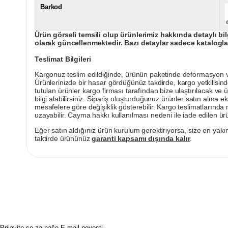
Barkod
Ürün görseli temsili olup ürünlerimiz hakkında detaylı bil
olarak güncellenmektedir. Bazı detaylar sadece kataloglar
Teslimat Bilgileri
Kargonuz teslim edildiğinde, ürünün paketinde deformasyon vey
Ürünlerinizde bir hasar gördüğünüz takdirde, kargo yetkilisind
tutulan ürünler kargo firması tarafından bize ulaştırılacak ve 
bilgi alabilirsiniz. Sipariş oluşturduğunuz ürünler satın alma ek
mesafelere göre değişiklik gösterebilir. Kargo teslimatlarınd
uzayabilir. Cayma hakkı kullanılması nedeni ile iade edilen ürü
Eğer satın aldığınız ürün kurulum gerektiriyorsa, size en yakın
taktirde ürününüz
garanti kapsamı dışında kalır
.
Prijavite se za naše E-mail novosti