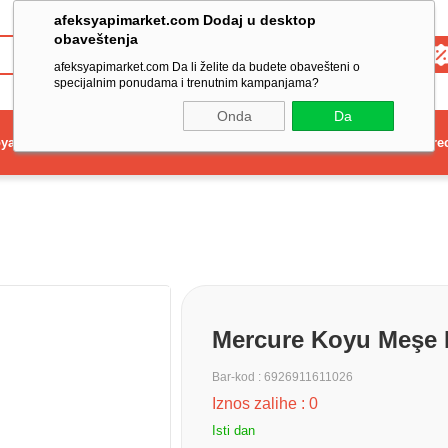
afeksyapimarket.com Dodaj u desktop
obaveštenja
Toptan
afeksyapimarket.com Da li želite da budete obavešteni o
specijalnim ponudama i trenutnim kampanjama?
Onda
Da
ya
Elektrikli El Aleti
Aydınlatma ve Elektrik
Dekorasyon ve Ev Gere
Mercure Koyu Meşe 
Bar-kod
:
6926911611026
Iznos zalihe
:
0
Isti dan