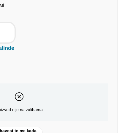
Mİ
alinde
oizvod nije na zalihama.
bavestite me kada