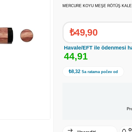
MERCURE KOYU MEŞE RÖTÜŞ KALE
₺49,90
Havale/EFT ile ödenmesi h
4
4
,
9
1
₺8,32
Sa ratama počev od
Pr
O