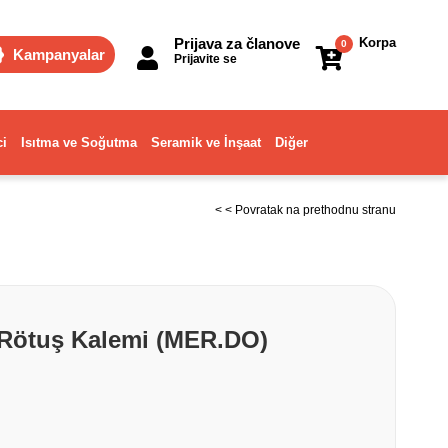
Prijava za članove
Korpa
0
Kampanyalar
Prijavite se
ci
Isıtma ve Soğutma
Seramik ve İnşaat
Diğer
< < Povratak na prethodnu stranu
Rötuş Kalemi (MER.DO)