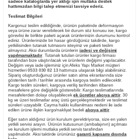
sadece kataloglarda yer aldığı için mutlaka destek
hattımızdan bilgi talep etmenizi tavsiye ederiz.
Teslimat Bilgileri
Kargonuz teslim edildiğinde, ürünün paketinde deformasyon
veya ürüne zarar verebilecek bir durum söz konusu ise, kargo
görevlisi ile birlikte paketi açarak ürünlerinizin durumunu kontrol
ediniz. Ürünlerinizde bir hasar gördüğünüz takdirde, kargo
yetkilisinden tutanak tutmasını isteyiniz ve paketi teslim
almayınız. Aksi durumlarda ürünlerin
iadesi ve değişimi
yapılmamaktadır
. Tutanak tutulan ürünler kargo firması
tarafından bize ulaştırılacak ve ürünlerin değişimi yapılacaktır.
Değişim veya iade işleminiz için Afeks Yapı Market müşteri
hizmetleri
0533 030 82 13
hattımıza ulaşarak bilgi alabilirsiniz.
Sipariş oluşturduğunuz ürünler satın alma ekranlarında size
gösterilen tarih / tarihler arasında kargoya teslim edilecektir.
Kargo teslim süreleri, kargoya veriliş tarihinden itibaren
mesafelere göre değişiklik gösterebilir. Kargo teslimatlarında
mesafelerden dolayı oluşabilecek
ek ücretler alıcıya aittir
. 30
kg ve üzeri teslimatlar araç üstü gerçekleşmektedir ve teslimat
süreleri uzayabilir. Cayma hakkı kullanılması nedeni ile iade
edilen ürüne ilişkin kargo/nakliyat bedeli
alıcıya aittir
.
Eğer satın aldığınız ürün kurulum gerektiriyorsa, size en yakın
yetkili servisi arayın. Ürünün kutusunun (ambalajının) açılması
ve kurulum işlemi mutlaka yetkili servis tarafından
yapılmalıdır. Aksi taktirde ürününüz
garanti kapsamı dışında