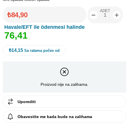
ADET
₺84,90
Havale/EFT ile ödenmesi halinde
7
6
,
4
1
₺14,15
Sa ratama počev od
Proizvod nije na zalihama.
Uporediti
Obavestite me kada bude na zalihama