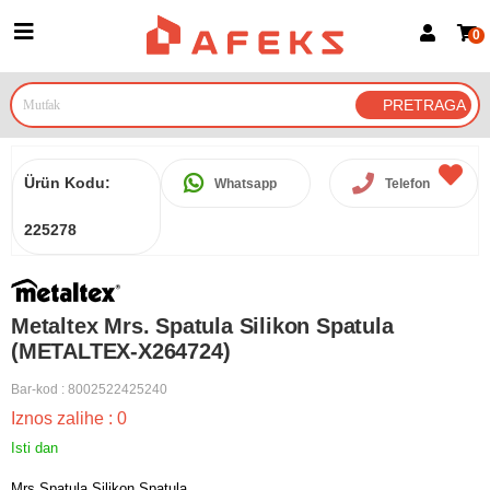
0
Prijava za članove
Prijavite se
Prijavite se Google nalogom
Ürün Kodu:
Whatsapp
Telefon
225278
Metaltex Mrs. Spatula Silikon Spatula
(METALTEX-X264724)
Bar-kod
:
8002522425240
Iznos zalihe
:
0
Isti dan
Mrs.Spatula Silikon Spatula