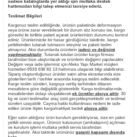
sadece kataloglarda yer aldığı için mutlaka destek
hattımızdan bilgi talep etmenizi tavsiye ederiz.
Teslimat Bilgileri
Kargonuz teslim edildiğinde, ürünün paketinde deformasyon
veya ürüne zarar verebilecek bir durum söz konusu ise, kargo
görevlisi ile birlikte paketi açarak ürünlerinizin durumunu kontrol
ediniz. Ürünlerinizde bir hasar gördüğünüz takdirde, kargo
yetkilisinden tutanak tutmasını isteyiniz ve paketi teslim
almayınız. Aksi durumlarda ürünlerin
iadesi ve değişimi
yapılmamaktadır
. Tutanak tutulan ürünler kargo firması
tarafından bize ulaştırılacak ve ürünlerin değişimi yapılacaktır.
Değişim veya iade işleminiz için Afeks Yapı Market müşteri
hizmetleri
0533 030 82 13
hattımıza ulaşarak bilgi alabilirsiniz.
Sipariş oluşturduğunuz ürünler satın alma ekranlarında size
gösterilen tarih / tarihler arasında kargoya teslim edilecektir.
Kargo teslim süreleri, kargoya veriliş tarihinden itibaren
mesafelere göre değişiklik gösterebilir. Kargo teslimatlarında
mesafelerden dolayı oluşabilecek
ek ücretler alıcıya aittir
. 30
kg ve üzeri teslimatlar araç üstü gerçekleşmektedir ve teslimat
süreleri uzayabilir. Cayma hakkı kullanılması nedeni ile iade
edilen ürüne ilişkin kargo/nakliyat bedeli
alıcıya aittir
.
Eğer satın aldığınız ürün kurulum gerektiriyorsa, size en yakın
yetkili servisi arayın. Ürünün kutusunun (ambalajının) açılması
ve kurulum işlemi mutlaka yetkili servis tarafından
yapılmalıdır. Aksi taktirde ürününüz
garanti kapsamı dışında