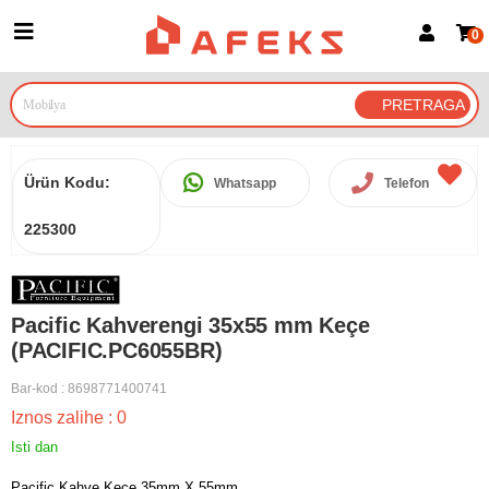
0
Prijava za članove
Prijavite se
Prijavite se Google nalogom
Ürün Kodu:
Whatsapp
Telefon
225300
Pacific Kahverengi 35x55 mm Keçe
(PACIFIC.PC6055BR)
Bar-kod
:
8698771400741
Iznos zalihe
:
0
Isti dan
Pacific Kahve Keçe 35mm X 55mm