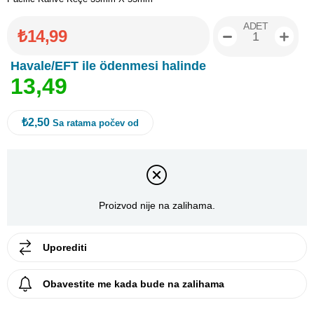
ADET
₺14,99
Havale/EFT ile ödenmesi halinde
1
3
,
4
9
₺2,50
Sa ratama počev od
Proizvod nije na zalihama.
Uporediti
Obavestite me kada bude na zalihama