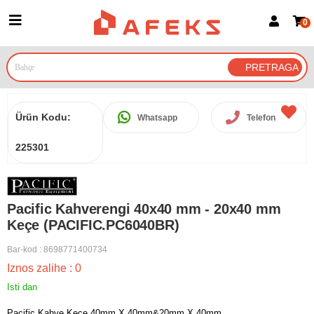
0
Prijava za članove
Prijavite se
Prijavite se Google nalogom
Ürün Kodu:
Whatsapp
Telefon
225301
Pacific Kahverengi 40x40 mm - 20x40 mm
Keçe (PACIFIC.PC6040BR)
Bar-kod
:
8698771400734
Iznos zalihe
:
0
Isti dan
Pacific Kahve Keçe 40mm X 40mm&20mm X 40mm