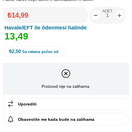
ADET
₺14,99
Havale/EFT ile ödenmesi halinde
1
3
,
4
9
₺2,50
Sa ratama počev od
Proizvod nije na zalihama.
Uporediti
Obavestite me kada bude na zalihama