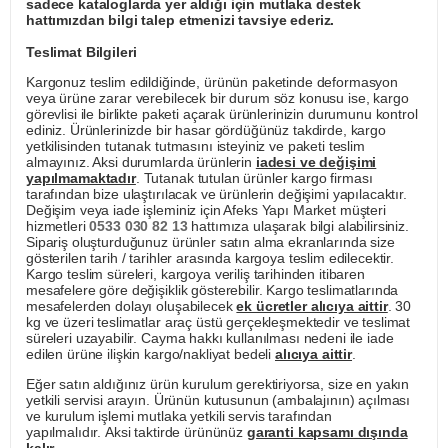
sadece kataloglarda yer aldığı için mutlaka destek
hattımızdan bilgi talep etmenizi tavsiye ederiz.
Teslimat Bilgileri
Kargonuz teslim edildiğinde, ürünün paketinde deformasyon
veya ürüne zarar verebilecek bir durum söz konusu ise, kargo
görevlisi ile birlikte paketi açarak ürünlerinizin durumunu kontrol
ediniz. Ürünlerinizde bir hasar gördüğünüz takdirde, kargo
yetkilisinden tutanak tutmasını isteyiniz ve paketi teslim
almayınız. Aksi durumlarda ürünlerin
iadesi ve değişimi
yapılmamaktadır
. Tutanak tutulan ürünler kargo firması
tarafından bize ulaştırılacak ve ürünlerin değişimi yapılacaktır.
Değişim veya iade işleminiz için Afeks Yapı Market müşteri
hizmetleri
0533 030 82 13
hattımıza ulaşarak bilgi alabilirsiniz.
Sipariş oluşturduğunuz ürünler satın alma ekranlarında size
gösterilen tarih / tarihler arasında kargoya teslim edilecektir.
Kargo teslim süreleri, kargoya veriliş tarihinden itibaren
mesafelere göre değişiklik gösterebilir. Kargo teslimatlarında
mesafelerden dolayı oluşabilecek
ek ücretler alıcıya aittir
. 30
kg ve üzeri teslimatlar araç üstü gerçekleşmektedir ve teslimat
süreleri uzayabilir. Cayma hakkı kullanılması nedeni ile iade
edilen ürüne ilişkin kargo/nakliyat bedeli
alıcıya aittir
.
Eğer satın aldığınız ürün kurulum gerektiriyorsa, size en yakın
yetkili servisi arayın. Ürünün kutusunun (ambalajının) açılması
ve kurulum işlemi mutlaka yetkili servis tarafından
yapılmalıdır. Aksi taktirde ürününüz
garanti kapsamı dışında