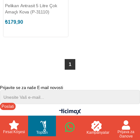
Pelikan Antrasit 5 Litre Çok
Amaçlı Kova (P-31110)
₺179,90
1
Prijavite se za naše E-mail novosti
Poslati
//
Fırsat Köşesi
Prijava za
Toptan
Kampanyalar
članove