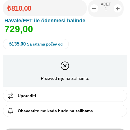
ADET
₺810,00
Havale/EFT ile ödenmesi halinde
7
2
9
,
0
0
₺135,00
Sa ratama počev od
Proizvod nije na zalihama.
Uporediti
Obavestite me kada bude na zalihama