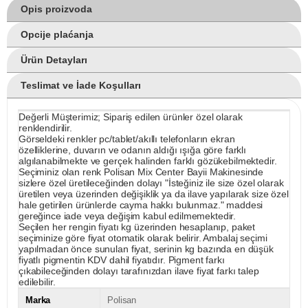
Opis proizvoda
Opcije plaćanja
Ürün Detayları
Teslimat ve İade Koşulları
Değerli Müşterimiz; Sipariş edilen ürünler özel olarak
renklendirilir.
Görseldeki renkler pc/tablet/akıllı telefonların ekran
özelliklerine, duvarın ve odanın aldığı ışığa göre farklı
algılanabilmekte ve gerçek halinden farklı gözükebilmektedir.
Seçiminiz olan renk Polisan Mix Center Bayii Makinesinde
sizlere özel üretileceğinden dolayı "İsteğiniz ile size özel olarak
üretilen veya üzerinden değişiklik ya da ilave yapılarak size özel
hale getirilen ürünlerde cayma hakkı bulunmaz." maddesi
gereğince iade veya değişim kabul edilmemektedir.
Seçilen her rengin fiyatı kg üzerinden hesaplanıp, paket
seçiminize göre fiyat otomatik olarak belirir. Ambalaj seçimi
yapılmadan önce sunulan fiyat, serinin kg bazında en düşük
fiyatlı pigmentin KDV dahil fiyatıdır. Pigment farkı
çıkabileceğinden dolayı tarafınızdan ilave fiyat farkı talep
edilebilir.
Marka
Polisan