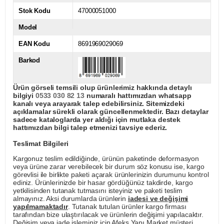
Stok Kodu
47000051000
Model
EAN Kodu
8691969029069
Barkod
Ürün görseli temsili olup ürünlerimiz hakkında detaylı
bilgiyi
0533 030 82 13
numaralı hattımızdan whatsapp
kanalı veya arayarak talep edebilirsiniz. Sitemizdeki
açıklamalar sürekli olarak güncellenmektedir. Bazı detaylar
sadece kataloglarda yer aldığı için mutlaka destek
hattımızdan bilgi talep etmenizi tavsiye ederiz.
Teslimat Bilgileri
Kargonuz teslim edildiğinde, ürünün paketinde deformasyon
veya ürüne zarar verebilecek bir durum söz konusu ise, kargo
görevlisi ile birlikte paketi açarak ürünlerinizin durumunu kontrol
ediniz. Ürünlerinizde bir hasar gördüğünüz takdirde, kargo
yetkilisinden tutanak tutmasını isteyiniz ve paketi teslim
almayınız. Aksi durumlarda ürünlerin
iadesi ve değişimi
yapılmamaktadır
. Tutanak tutulan ürünler kargo firması
tarafından bize ulaştırılacak ve ürünlerin değişimi yapılacaktır.
Değişim veya iade işleminiz için Afeks Yapı Market müşteri