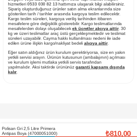
hizmetleri
0533 030 82 13
hattımıza ulaşarak bilgi alabilirsiniz.
Sipariş oluşturduğunuz ürünler satın alma ekranlarında size
gösterilen tarih / tarihler arasında kargoya teslim edilecektir.
Kargo teslim süreleri, kargoya veriliş tarihinden itibaren
mesafelere göre değişiklik gösterebilir. Kargo teslimatlarında
mesafelerden dolayı oluşabilecek
ek ücretler alıcıya aittir
. 30
kg ve üzeri teslimatlar araç üstü gerçekleşmektedir ve teslimat
süreleri uzayabilir. Cayma hakkı kullanılması nedeni ile iade
edilen ürüne ilişkin kargo/nakliyat bedeli
alıcıya aittir
.
Eğer satın aldığınız ürün kurulum gerektiriyorsa, size en yakın
yetkili servisi arayın. Ürünün kutusunun (ambalajının) açılması
ve kurulum işlemi mutlaka yetkili servis tarafından
yapılmalıdır. Aksi taktirde ürününüz
garanti kapsamı dışında
kalır
.
Polisan Gri 2,5 Litre Primera
₺810,00
Antipas Boya (47000051000)
Prijavite se za naše E-mail novosti