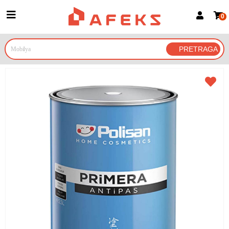
0
Prijava za članove
Prijavite se
Prijavite se Google nalogom