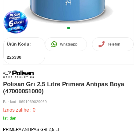
Ürün Kodu:
Whatsapp
Telefon
225330
Polisan Gri 2,5 Litre Primera Antipas Boya
(47000051000)
Bar-kod
:
8691969029069
Iznos zalihe
:
0
Isti dan
PRIMERA ANTIPAS GRI 2,5 LT