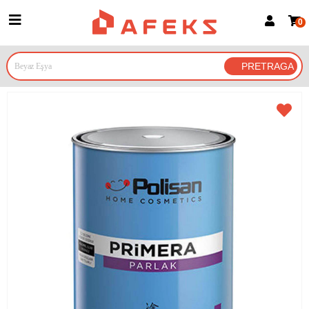
0
Prijava za članove
Prijavite se
Prijavite se Google nalogom