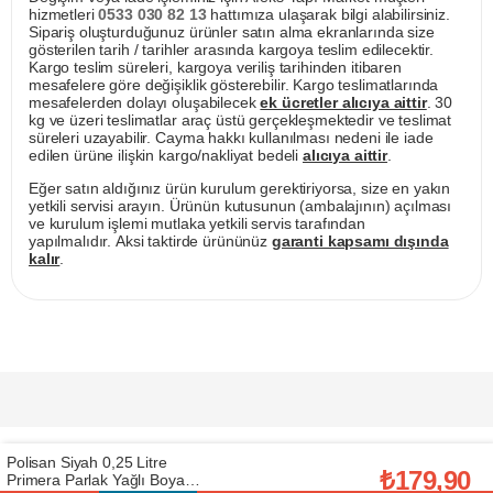
hizmetleri
0533 030 82 13
hattımıza ulaşarak bilgi alabilirsiniz.
Sipariş oluşturduğunuz ürünler satın alma ekranlarında size
gösterilen tarih / tarihler arasında kargoya teslim edilecektir.
Kargo teslim süreleri, kargoya veriliş tarihinden itibaren
mesafelere göre değişiklik gösterebilir. Kargo teslimatlarında
mesafelerden dolayı oluşabilecek
ek ücretler alıcıya aittir
. 30
kg ve üzeri teslimatlar araç üstü gerçekleşmektedir ve teslimat
süreleri uzayabilir. Cayma hakkı kullanılması nedeni ile iade
edilen ürüne ilişkin kargo/nakliyat bedeli
alıcıya aittir
.
Eğer satın aldığınız ürün kurulum gerektiriyorsa, size en yakın
yetkili servisi arayın. Ürünün kutusunun (ambalajının) açılması
ve kurulum işlemi mutlaka yetkili servis tarafından
yapılmalıdır. Aksi taktirde ürününüz
garanti kapsamı dışında
kalır
.
Polisan Siyah 0,25 Litre
₺179,90
Primera Parlak Yağlı Boya
Prijavite se za naše E-mail novosti