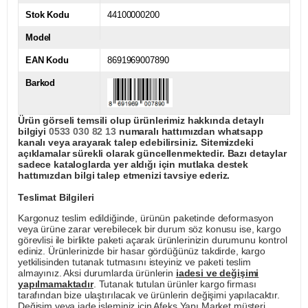
Stok Kodu
44100000200
Model
EAN Kodu
8691969007890
Barkod
Ürün görseli temsili olup ürünlerimiz hakkında detaylı
bilgiyi
0533 030 82 13
numaralı hattımızdan whatsapp
kanalı veya arayarak talep edebilirsiniz. Sitemizdeki
açıklamalar sürekli olarak güncellenmektedir. Bazı detaylar
sadece kataloglarda yer aldığı için mutlaka destek
hattımızdan bilgi talep etmenizi tavsiye ederiz.
Teslimat Bilgileri
Kargonuz teslim edildiğinde, ürünün paketinde deformasyon
veya ürüne zarar verebilecek bir durum söz konusu ise, kargo
görevlisi ile birlikte paketi açarak ürünlerinizin durumunu kontrol
ediniz. Ürünlerinizde bir hasar gördüğünüz takdirde, kargo
yetkilisinden tutanak tutmasını isteyiniz ve paketi teslim
almayınız. Aksi durumlarda ürünlerin
iadesi ve değişimi
yapılmamaktadır
. Tutanak tutulan ürünler kargo firması
tarafından bize ulaştırılacak ve ürünlerin değişimi yapılacaktır.
Değişim veya iade işleminiz için Afeks Yapı Market müşteri