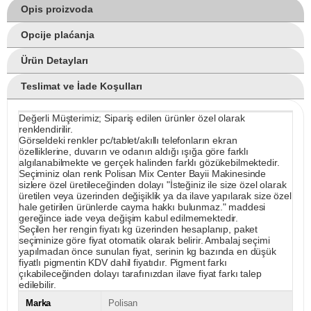
Opis proizvoda
Opcije plaćanja
Ürün Detayları
Teslimat ve İade Koşulları
Değerli Müşterimiz; Sipariş edilen ürünler özel olarak
renklendirilir.
Görseldeki renkler pc/tablet/akıllı telefonların ekran
özelliklerine, duvarın ve odanın aldığı ışığa göre farklı
algılanabilmekte ve gerçek halinden farklı gözükebilmektedir.
Seçiminiz olan renk Polisan Mix Center Bayii Makinesinde
sizlere özel üretileceğinden dolayı "İsteğiniz ile size özel olarak
üretilen veya üzerinden değişiklik ya da ilave yapılarak size özel
hale getirilen ürünlerde cayma hakkı bulunmaz." maddesi
gereğince iade veya değişim kabul edilmemektedir.
Seçilen her rengin fiyatı kg üzerinden hesaplanıp, paket
seçiminize göre fiyat otomatik olarak belirir. Ambalaj seçimi
yapılmadan önce sunulan fiyat, serinin kg bazında en düşük
fiyatlı pigmentin KDV dahil fiyatıdır. Pigment farkı
çıkabileceğinden dolayı tarafınızdan ilave fiyat farkı talep
edilebilir.
Marka
Polisan