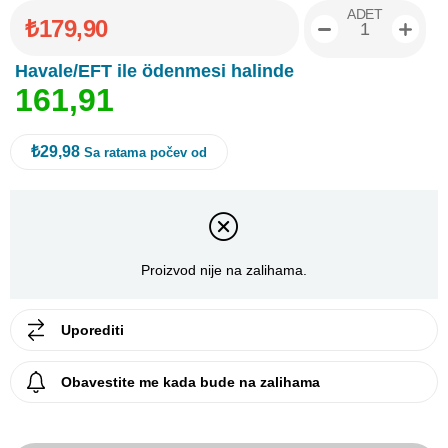
ADET
₺179,90
Havale/EFT ile ödenmesi halinde
1
6
1
,
9
1
₺29,98
Sa ratama počev od
Proizvod nije na zalihama.
Uporediti
Obavestite me kada bude na zalihama