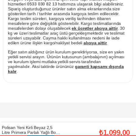
hizmetleri
0533 030 82 13
hattımıza ulaşarak bilgi alabilirsiniz.
Sipariş oluşturduğunuz ürünler satın alma ekranlarında size
gösterilen tarih / tarihler arasında kargoya teslim edilecektir.
Kargo teslim süreleri, kargoya veriliş tarihinden itibaren
mesafelere göre değişiklik gösterebilir. Kargo teslimatlarında
mesafelerden dolayı oluşabilecek
ek ücretler alıcıya aittir
. 30
kg ve üzeri teslimatlar araç üstü gerçekleşmektedir ve teslimat
süreleri uzayabilir. Cayma hakkı kullanılması nedeni ile iade
edilen ürüne ilişkin kargo/nakliyat bedeli
alıcıya aittir
.
Eğer satın aldığınız ürün kurulum gerektiriyorsa, size en yakın
yetkili servisi arayın. Ürünün kutusunun (ambalajının) açılması
ve kurulum işlemi mutlaka yetkili servis tarafından
yapılmalıdır. Aksi taktirde ürününüz
garanti kapsamı dışında
kalır
.
Polisan Yeni Kirli Beyaz 2,5
₺1.099,00
Litre Primera Parlak Yağlı Boya
Prijavite se za naše E-mail novosti