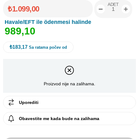
ADET
₺1.099,00
Havale/EFT ile ödenmesi halinde
9
8
9
,
1
0
₺183,17
Sa ratama počev od
Proizvod nije na zalihama.
Uporediti
Obavestite me kada bude na zalihama