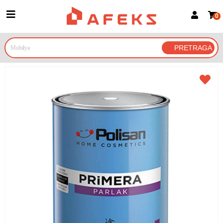
0
Prijava za članove
Prijavite se
Prijavite se Google nalogom