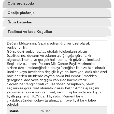
Opis proizvoda
Opcije plaćanja
Ürün Detayları
Teslimat ve İade Koşulları
Değerli Müşterimiz; Sipariş edilen ürünler özel olarak
renklendirilir.
Görseldeki renkler pc/tablet/akıllı telefonların ekran
özelliklerine, duvarın ve odanın aldığı ışığa göre farklı
algılanabilmekte ve gerçek halinden farklı gözükebilmektedir.
Seçiminiz olan renk Polisan Mix Center Bayii Makinesinde
sizlere özel üretileceğinden dolayı "İsteğiniz ile size özel olarak
üretilen veya üzerinden değişiklik ya da ilave yapılarak size özel
hale getirilen ürünlerde cayma hakkı bulunmaz." maddesi
gereğince iade veya değişim kabul edilmemektedir.
Seçilen her rengin fiyatı kg üzerinden hesaplanıp, paket
seçiminize göre fiyat otomatik olarak belirir. Ambalaj seçimi
yapılmadan önce sunulan fiyat, serinin kg bazında en düşük
fiyatlı pigmentin KDV dahil fiyatıdır. Pigment farkı
çıkabileceğinden dolayı tarafınızdan ilave fiyat farkı talep
edilebilir.
Marka
Polisan