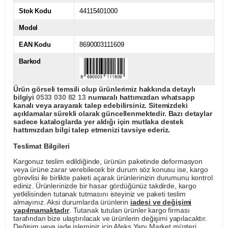
Stok Kodu
44115401000
Model
EAN Kodu
8690003111609
Barkod
Ürün görseli temsili olup ürünlerimiz hakkında detaylı
bilgiyi
0533 030 82 13
numaralı hattımızdan whatsapp
kanalı veya arayarak talep edebilirsiniz. Sitemizdeki
açıklamalar sürekli olarak güncellenmektedir. Bazı detaylar
sadece kataloglarda yer aldığı için mutlaka destek
hattımızdan bilgi talep etmenizi tavsiye ederiz.
Teslimat Bilgileri
Kargonuz teslim edildiğinde, ürünün paketinde deformasyon
veya ürüne zarar verebilecek bir durum söz konusu ise, kargo
görevlisi ile birlikte paketi açarak ürünlerinizin durumunu kontrol
ediniz. Ürünlerinizde bir hasar gördüğünüz takdirde, kargo
yetkilisinden tutanak tutmasını isteyiniz ve paketi teslim
almayınız. Aksi durumlarda ürünlerin
iadesi ve değişimi
yapılmamaktadır
. Tutanak tutulan ürünler kargo firması
tarafından bize ulaştırılacak ve ürünlerin değişimi yapılacaktır.
Değişim veya iade işleminiz için Afeks Yapı Market müşteri