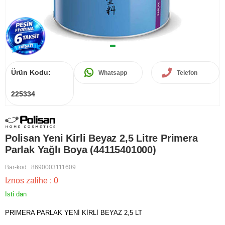
Ürün Kodu:
Whatsapp
Telefon
225334
Polisan Yeni Kirli Beyaz 2,5 Litre Primera
Parlak Yağlı Boya (44115401000)
Bar-kod
:
8690003111609
Iznos zalihe
:
0
Isti dan
PRIMERA PARLAK YENİ KİRLİ BEYAZ 2,5 LT