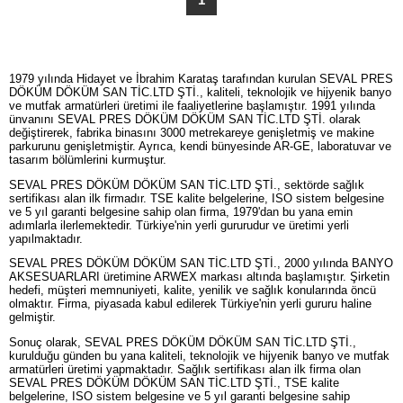
1979 yılında Hidayet ve İbrahim Karataş tarafından kurulan SEVAL PRES
DÖKÜM DÖKÜM SAN TİC.LTD ŞTİ., kaliteli, teknolojik ve hijyenik banyo
ve mutfak armatürleri üretimi ile faaliyetlerine başlamıştır. 1991 yılında
ünvanını SEVAL PRES DÖKÜM DÖKÜM SAN TİC.LTD ŞTİ. olarak
değiştirerek, fabrika binasını 3000 metrekareye genişletmiş ve makine
parkurunu genişletmiştir. Ayrıca, kendi bünyesinde AR-GE, laboratuvar ve
tasarım bölümlerini kurmuştur.
SEVAL PRES DÖKÜM DÖKÜM SAN TİC.LTD ŞTİ., sektörde sağlık
sertifikası alan ilk firmadır. TSE kalite belgelerine, ISO sistem belgesine
ve 5 yıl garanti belgesine sahip olan firma, 1979'dan bu yana emin
adımlarla ilerlemektedir. Türkiye'nin yerli gururudur ve üretimi yerli
yapılmaktadır.
SEVAL PRES DÖKÜM DÖKÜM SAN TİC.LTD ŞTİ., 2000 yılında BANYO
AKSESUARLARI üretimine ARWEX markası altında başlamıştır. Şirketin
hedefi, müşteri memnuniyeti, kalite, yenilik ve sağlık konularında öncü
olmaktır. Firma, piyasada kabul edilerek Türkiye'nin yerli gururu haline
gelmiştir.
Sonuç olarak, SEVAL PRES DÖKÜM DÖKÜM SAN TİC.LTD ŞTİ.,
kurulduğu günden bu yana kaliteli, teknolojik ve hijyenik banyo ve mutfak
armatürleri üretimi yapmaktadır. Sağlık sertifikası alan ilk firma olan
SEVAL PRES DÖKÜM DÖKÜM SAN TİC.LTD ŞTİ., TSE kalite
belgelerine, ISO sistem belgesine ve 5 yıl garanti belgesine sahip