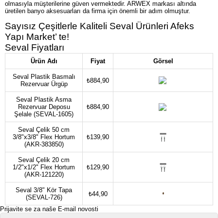
olmasıyla müşterilerine güven vermektedir. ARWEX markası altında
üretilen banyo aksesuarları da firma için önemli bir adım olmuştur.
Sayısız Çeşitlerle Kaliteli Seval Ürünleri Afeks
Yapı Market’ te!
Seval Fiyatları
Ürün Adı
Fiyat
Görsel
Seval Plastik Basmalı
₺884,90
Rezervuar Ürgüp
Seval Plastik Asma
Rezervuar Deposu
₺884,90
Şelale (SEVAL-1605)
Seval Çelik 50 cm
3/8"x3/8" Flex Hortum
₺139,90
(AKR-383850)
Seval Çelik 20 cm
1/2"x1/2" Flex Hortum
₺129,90
(AKR-121220)
Seval 3/8" Kör Tapa
₺44,90
(SEVAL-726)
Prijavite se za naše E-mail novosti