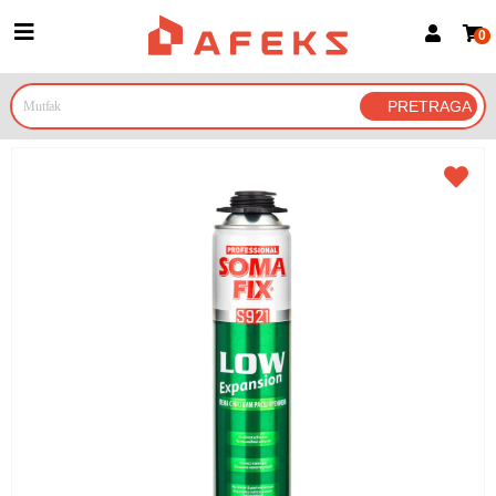
0
Prijava za članove
Prijavite se
Prijavite se Google nalogom