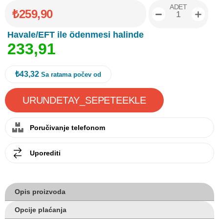
ADET
₺259,90
Havale/EFT ile ödenmesi halinde
2
3
3
,
9
1
₺43,32
Sa ratama počev od
Poručivanje telefonom
Uporediti
Opis proizvoda
Opcije plaćanja