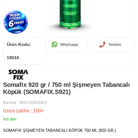
Ürün Kodu:
Whatsapp
Telefon
19016
Somafix 920 gr / 750 ml Şişmeyen Tabancalı
Köpük (SOMAFIX.S921)
Bar-kod
:
8697433526812
Iznos zalihe
:
100+
Isti dan
SOMAFIX ŞİŞMEYEN TABANCALI KÖPÜK 750 ML (920 GR.)