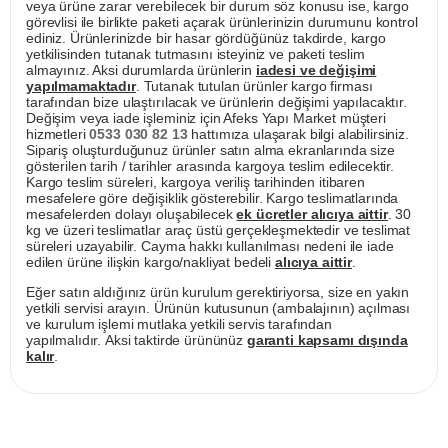
veya ürüne zarar verebilecek bir durum söz konusu ise, kargo
görevlisi ile birlikte paketi açarak ürünlerinizin durumunu kontrol
ediniz. Ürünlerinizde bir hasar gördüğünüz takdirde, kargo
yetkilisinden tutanak tutmasını isteyiniz ve paketi teslim
almayınız. Aksi durumlarda ürünlerin
iadesi ve değişimi
yapılmamaktadır
. Tutanak tutulan ürünler kargo firması
tarafından bize ulaştırılacak ve ürünlerin değişimi yapılacaktır.
Değişim veya iade işleminiz için Afeks Yapı Market müşteri
hizmetleri
0533 030 82 13
hattımıza ulaşarak bilgi alabilirsiniz.
Sipariş oluşturduğunuz ürünler satın alma ekranlarında size
gösterilen tarih / tarihler arasında kargoya teslim edilecektir.
Kargo teslim süreleri, kargoya veriliş tarihinden itibaren
mesafelere göre değişiklik gösterebilir. Kargo teslimatlarında
mesafelerden dolayı oluşabilecek
ek ücretler alıcıya aittir
. 30
kg ve üzeri teslimatlar araç üstü gerçekleşmektedir ve teslimat
süreleri uzayabilir. Cayma hakkı kullanılması nedeni ile iade
edilen ürüne ilişkin kargo/nakliyat bedeli
alıcıya aittir
.
Eğer satın aldığınız ürün kurulum gerektiriyorsa, size en yakın
yetkili servisi arayın. Ürünün kutusunun (ambalajının) açılması
ve kurulum işlemi mutlaka yetkili servis tarafından
yapılmalıdır. Aksi taktirde ürününüz
garanti kapsamı dışında
kalır
.