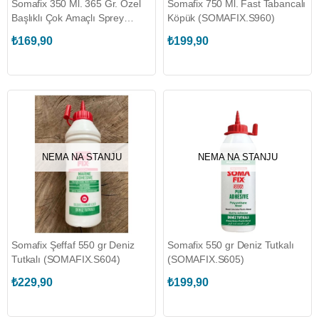
Somafix 350 Ml. 365 Gr. Özel
Somafix 750 Ml. Fast Tabancalı
Başlıklı Çok Amaçlı Sprey
Köpük (SOMAFIX.S960)
(SOMAFIX.S80-350)
₺169,90
₺199,90
NEMA NA STANJU
NEMA NA STANJU
Somafix Şeffaf 550 gr Deniz
Somafix 550 gr Deniz Tutkalı
Tutkalı (SOMAFIX.S604)
(SOMAFIX.S605)
₺229,90
₺199,90