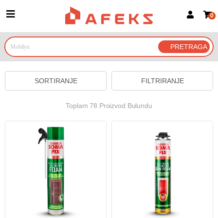
0
Prijava za članove
Prijavite se
Prijavite se Google nalogom
SORTIRANJE
FILTRIRANJE
Toplam 78 Proizvod Bulundu