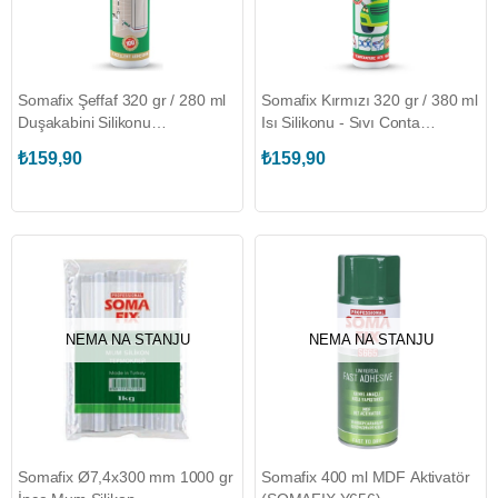
Somafix Şeffaf 320 gr / 280 ml
Somafix Kırmızı 320 gr / 380 ml
Duşakabini Silikonu
Isı Silikonu - Sıvı Conta
(SOMAFIX.S230)
(SOMAFIX.S257)
₺159,90
₺159,90
NEMA NA STANJU
NEMA NA STANJU
Somafix Ø7,4x300 mm 1000 gr
Somafix 400 ml MDF Aktivatör