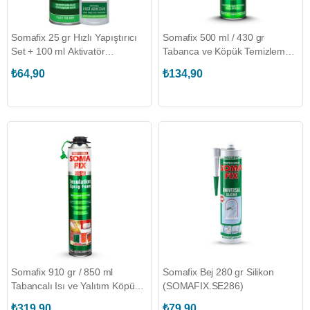
Somafix 25 gr Hızlı Yapıştırıcı
Somafix 500 ml / 430 gr
Set + 100 ml Aktivatör
Tabanca ve Köpük Temizleme
(SOMAFIX.S661)
Spreyi (SOMAFIX.S899)
₺64,90
₺134,90
Somafix 910 gr / 850 ml
Somafix Bej 280 gr Silikon
Tabancalı Isı ve Yalıtım Köpük
(SOMAFIX.SE286)
(SOMAFIX.S940)
₺319,90
₺79,90