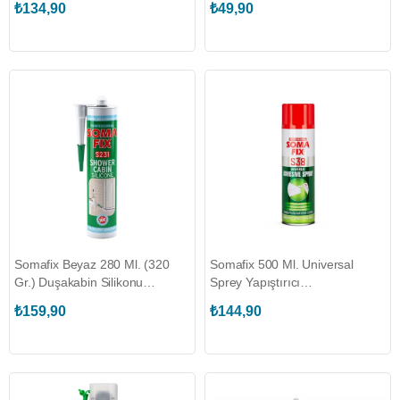
₺134,90
₺49,90
Somafix Beyaz 280 Ml. (320
Somafix 500 Ml. Universal
Gr.) Duşakabin Silikonu
Sprey Yapıştırıcı
(SOMAFIX.S231)
(SOMAFIX.S38)
₺159,90
₺144,90