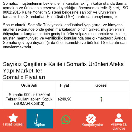
Somafix, müşterilerinin beklentilerini karşılamak için kalite standartlarına
uymakta ve ürünlerinin çevreye duyarlılığını önemsemektedir. Şirket, ISO
9001:2015 Kalite Yönetim Sistemi belgesine sahiptir ve ürünlerinin
tamamı Türk Standartları Enstitüsü (TSE) tarafından onaylanmıştır.
Sonuç olarak, Somafix Türkiye'deki endüstriyel yapıştırıcı ve kimyasal
ürünler sektöründe önde gelen markalardan biridir. Şirket, müşterilerinin
ihtiyaçlarını karşılamak için geniş bir ürün yelpazesine sahiptir ve kalite,
müşteri memnuniyeti ve yenilikçilik konularında öne çıkmaktadır. Ayrıca,
Somafix çevreye duyarlılığı da önemsemekte ve ürünleri TSE tarafından
onaylanmaktadır.
Sayısız Çeşitlerle Kaliteli Somafix Ürünleri Afeks
Yapı Market’ te!
Somafix Fiyatları
Ürün Adı
Fiyat
Görsel
Somafix 900 gr / 750 ml
Tekrar Kullanılabilen Köpük
₺249,90
(SOMAFIX.S813)
Somafix 850 gr / 750 ml
Tabancalı Köpük
₺219,90
(SOMAFIX.S911)
Fırsat Köşesi
Prijava za
Toptan
Kampanyalar
članove
Somafix 920 gr / 750 ml