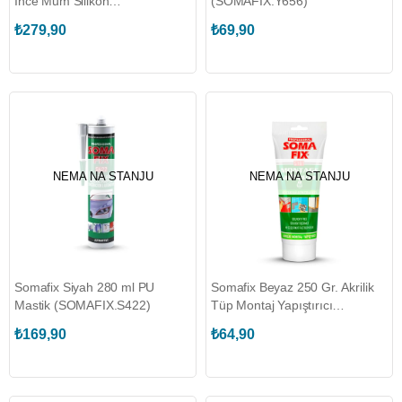
İnce Mum Silikon
(SOMAFIX.Y656)
(SOMAFIX.S84)
₺279,90
₺69,90
NEMA NA STANJU
NEMA NA STANJU
Somafix Siyah 280 ml PU
Somafix Beyaz 250 Gr. Akrilik
Mastik (SOMAFIX.S422)
Tüp Montaj Yapıştırıcı
(SOMAFIX.S181)
₺169,90
₺64,90