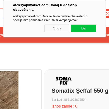
afeksyapimarket.com Dodaj u desktop
obaveštenja
Toptan
afeksyapimarket.com Da li želite da budete obavešteni o
specijalnim ponudama i trenutnim kampanjama?
Onda
Da
ya
Elektrikli El Aleti
Aydınlatma ve Elektrik
Dekorasyon ve Ev Gere
Somafix Şeffaf 550 
Bar-kod
:
8681002822504
Iznos zalihe
:
0