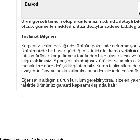
Barkod
Ürün görseli temsili olup ürünlerimiz hakkında detaylı bil
olarak güncellenmektedir. Bazı detaylar sadece kataloglar
Teslimat Bilgileri
Kargonuz teslim edildiğinde, ürünün paketinde deformasyon vey
Ürünlerinizde bir hasar gördüğünüz takdirde, kargo yetkilisind
tutulan ürünler kargo firması tarafından bize ulaştırılacak ve 
bilgi alabilirsiniz. Sipariş oluşturduğunuz ürünler satın alma ek
mesafelere göre değişiklik gösterebilir. Kargo teslimatlarınd
uzayabilir. Cayma hakkı kullanılması nedeni ile iade edilen ürü
Eğer satın aldığınız ürün kurulum gerektiriyorsa, size en yakın
taktirde ürününüz
garanti kapsamı dışında kalır
.
Prijavite se za naše E-mail novosti