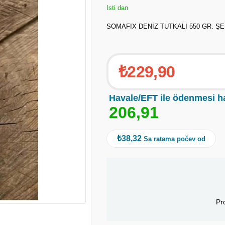
Isti dan
SOMAFIX DENİZ TUTKALI 550 GR. Ş
₺229,90
Havale/EFT ile ödenmesi h
2
0
6
,
9
1
₺38,32
Sa ratama počev od
Pr