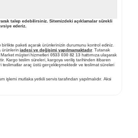
ak talep edebilirsiniz. Sitemizdeki açıklamalar sürekli
avsiye ederiz.
irlikte paketi açarak ürünlerinizin durumunu kontrol ediniz.
a ürünlerin
iadesi ve değişimi yapılmamaktadır
. Tutanak
pı Market müşteri hizmetleri
0533 030 82 13
hattımıza ulaşarak
ir. Kargo teslim süreleri, kargoya veriliş tarihinden itibaren
i teslimatlar araç üstü gerçekleşmektedir ve teslimat süreleri
m işlemi mutlaka yetkili servis tarafından yapılmalıdır. Aksi