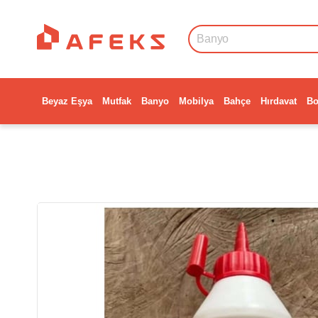
Beyaz Eşya
Mutfak
Banyo
Mobilya
Bahçe
Hırdavat
Bo