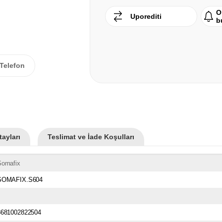
O
Uporediti
b
Telefon
ayları
Teslimat ve İade Koşulları
Somafix
SOMAFIX.S604
8681002822504