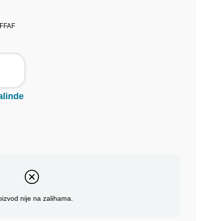
EFFAF
alinde
oizvod nije na zalihama.