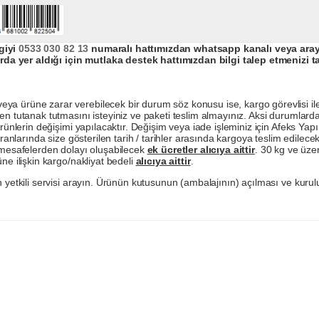
giyi
0533 030 82 13
numaralı hattımızdan whatsapp kanalı veya arayar
da yer aldığı için mutlaka destek hattımızdan bilgi talep etmenizi t
a ürüne zarar verebilecek bir durum söz konusu ise, kargo görevlisi ile b
en tutanak tutmasını isteyiniz ve paketi teslim almayınız. Aksi durumlard
ürünlerin değişimi yapılacaktır. Değişim veya iade işleminiz için Afeks Ya
ranlarında size gösterilen tarih / tarihler arasında kargoya teslim edilecekt
a mesafelerden dolayı oluşabilecek
ek ücretler alıcıya aittir
. 30 kg ve üzer
ne ilişkin kargo/nakliyat bedeli
alıcıya aittir
.
 yetkili servisi arayın. Ürünün kutusunun (ambalajının) açılması ve kurulu