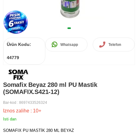
Ürün Kodu:
Whatsapp
Telefon
44779
Somafix Beyaz 280 ml PU Mastik
(SOMAFIX.S421-12)
Bar-kod
:
8697433526324
Iznos zalihe
:
10+
Isti dan
SOMAFIX PU MASTİK 280 ML BEYAZ