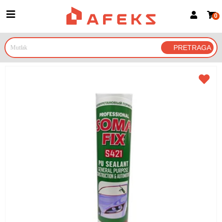
0
Prijava za članove
Prijavite se
Prijavite se Google nalogom