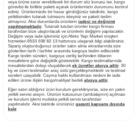
veya ürüne zarar verebilecek bir durum söz konusu ise, kargo
görevlisi ile birlikte paketi açarak ürünlerinizin durumunu kontrol
ediniz. Ürünlerinizde bir hasar gördüğünüz takdirde, kargo
yetkilisinden tutanak tutmasını isteyiniz ve paketi teslim
almayınız. Aksi durumlarda ürünlerin
iadesi ve değişimi
yapılmamaktadır
. Tutanak tutulan ürünler kargo firması
tarafından bize ulaştırılacak ve ürünlerin değişimi yapılacaktır.
Değişim veya iade işleminiz için Afeks Yapı Market müşteri
hizmetleri
0533 030 82 13
hattımıza ulaşarak bilgi alabilirsiniz.
Sipariş oluşturduğunuz ürünler satın alma ekranlarında size
gösterilen tarih / tarihler arasında kargoya teslim edilecektir.
Kargo teslim süreleri, kargoya veriliş tarihinden itibaren
mesafelere göre değişiklik gösterebilir. Kargo teslimatlarında
mesafelerden dolayı oluşabilecek
ek ücretler alıcıya aittir
. 30
kg ve üzeri teslimatlar araç üstü gerçekleşmektedir ve teslimat
süreleri uzayabilir. Cayma hakkı kullanılması nedeni ile iade
edilen ürüne ilişkin kargo/nakliyat bedeli
alıcıya aittir
.
Eğer satın aldığınız ürün kurulum gerektiriyorsa, size en yakın
yetkili servisi arayın. Ürünün kutusunun (ambalajının) açılması
ve kurulum işlemi mutlaka yetkili servis tarafından
yapılmalıdır. Aksi taktirde ürününüz
garanti kapsamı dışında
kalır
.