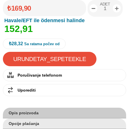
ADET
₺169,90
Havale/EFT ile ödenmesi halinde
1
5
2
,
9
1
₺28,32
Sa ratama počev od
Poručivanje telefonom
Uporediti
Opis proizvoda
Opcije plaćanja