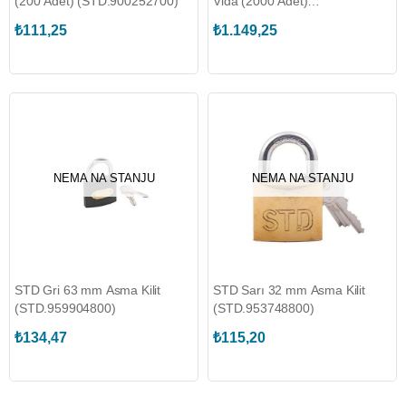
(200 Adet) (STD.900252700)
Vida (2000 Adet)
(STD.900064700)
₺111,25
₺1.149,25
NEMA NA STANJU
NEMA NA STANJU
STD Gri 63 mm Asma Kilit
STD Sarı 32 mm Asma Kilit
(STD.959904800)
(STD.953748800)
₺134,47
₺115,20