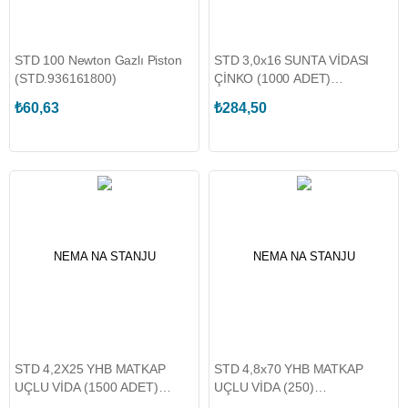
STD 100 Newton Gazlı Piston
STD 3,0x16 SUNTA VİDASI
(STD.936161800)
ÇİNKO (1000 ADET)
(STD.900049700)
₺60,63
₺284,50
NEMA NA STANJU
NEMA NA STANJU
STD 4,2X25 YHB MATKAP
STD 4,8x70 YHB MATKAP
UÇLU VİDA (1500 ADET)
UÇLU VİDA (250)
(STD.900065700)
(STD.900079700)