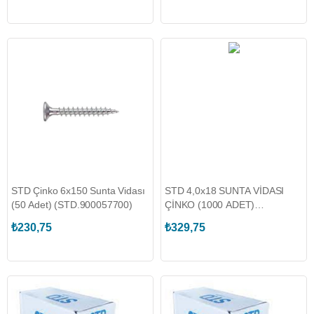
STD Çinko 6x150 Sunta Vidası
STD 4,0x18 SUNTA VİDASI
(50 Adet) (STD.900057700)
ÇİNKO (1000 ADET)
(STD.900051700)
₺230,75
₺329,75