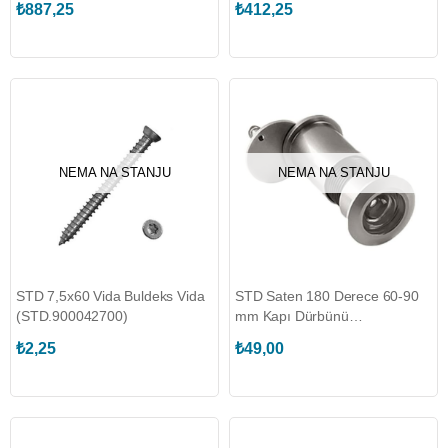
₺887,25
₺412,25
NEMA NA STANJU
NEMA NA STANJU
STD 7,5x60 Vida Buldeks Vida
STD Saten 180 Derece 60-90
(STD.900042700)
mm Kapı Dürbünü
(STD.969485800)
₺2,25
₺49,00