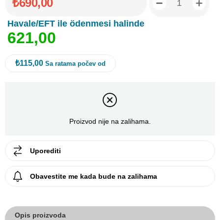
₺690,00
Havale/EFT ile ödenmesi halinde
6
2
1
,
0
0
₺115,00
Sa ratama počev od
Proizvod nije na zalihama.
Uporediti
Obavestite me kada bude na zalihama
Opis proizvoda