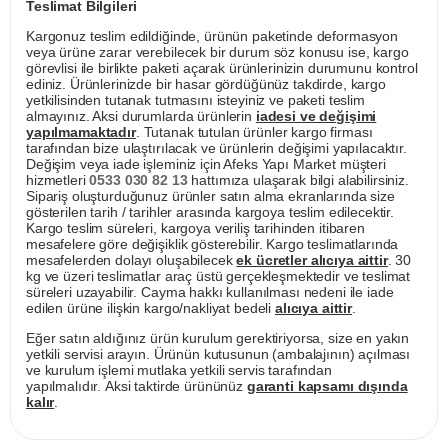
Teslimat Bilgileri
Kargonuz teslim edildiğinde, ürünün paketinde deformasyon
veya ürüne zarar verebilecek bir durum söz konusu ise, kargo
görevlisi ile birlikte paketi açarak ürünlerinizin durumunu kontrol
ediniz. Ürünlerinizde bir hasar gördüğünüz takdirde, kargo
yetkilisinden tutanak tutmasını isteyiniz ve paketi teslim
almayınız. Aksi durumlarda ürünlerin
iadesi ve değişimi
yapılmamaktadır
. Tutanak tutulan ürünler kargo firması
tarafından bize ulaştırılacak ve ürünlerin değişimi yapılacaktır.
Değişim veya iade işleminiz için Afeks Yapı Market müşteri
hizmetleri
0533 030 82 13
hattımıza ulaşarak bilgi alabilirsiniz.
Sipariş oluşturduğunuz ürünler satın alma ekranlarında size
gösterilen tarih / tarihler arasında kargoya teslim edilecektir.
Kargo teslim süreleri, kargoya veriliş tarihinden itibaren
mesafelere göre değişiklik gösterebilir. Kargo teslimatlarında
mesafelerden dolayı oluşabilecek
ek ücretler alıcıya aittir
. 30
kg ve üzeri teslimatlar araç üstü gerçekleşmektedir ve teslimat
süreleri uzayabilir. Cayma hakkı kullanılması nedeni ile iade
edilen ürüne ilişkin kargo/nakliyat bedeli
alıcıya aittir
.
Eğer satın aldığınız ürün kurulum gerektiriyorsa, size en yakın
yetkili servisi arayın. Ürünün kutusunun (ambalajının) açılması
ve kurulum işlemi mutlaka yetkili servis tarafından
yapılmalıdır. Aksi taktirde ürününüz
garanti kapsamı dışında
kalır
.