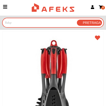
0
Prijava za članove
Prijavite se
Prijavite se Google nalogom