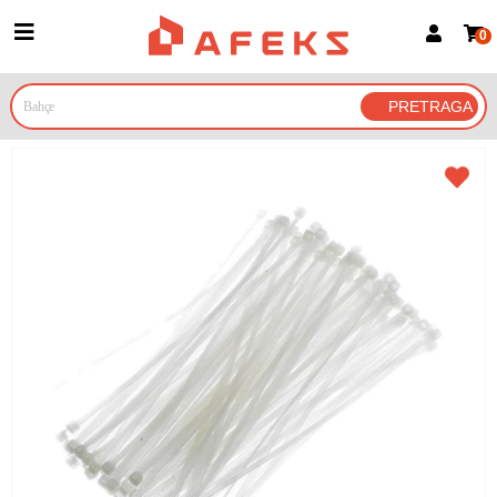
0
Prijava za članove
Prijavite se
Prijavite se Google nalogom