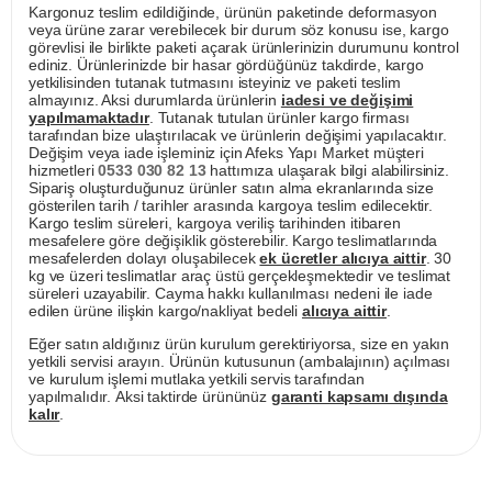
Kargonuz teslim edildiğinde, ürünün paketinde deformasyon
veya ürüne zarar verebilecek bir durum söz konusu ise, kargo
görevlisi ile birlikte paketi açarak ürünlerinizin durumunu kontrol
ediniz. Ürünlerinizde bir hasar gördüğünüz takdirde, kargo
yetkilisinden tutanak tutmasını isteyiniz ve paketi teslim
almayınız. Aksi durumlarda ürünlerin
iadesi ve değişimi
yapılmamaktadır
. Tutanak tutulan ürünler kargo firması
tarafından bize ulaştırılacak ve ürünlerin değişimi yapılacaktır.
Değişim veya iade işleminiz için Afeks Yapı Market müşteri
hizmetleri
0533 030 82 13
hattımıza ulaşarak bilgi alabilirsiniz.
Sipariş oluşturduğunuz ürünler satın alma ekranlarında size
gösterilen tarih / tarihler arasında kargoya teslim edilecektir.
Kargo teslim süreleri, kargoya veriliş tarihinden itibaren
mesafelere göre değişiklik gösterebilir. Kargo teslimatlarında
mesafelerden dolayı oluşabilecek
ek ücretler alıcıya aittir
. 30
kg ve üzeri teslimatlar araç üstü gerçekleşmektedir ve teslimat
süreleri uzayabilir. Cayma hakkı kullanılması nedeni ile iade
edilen ürüne ilişkin kargo/nakliyat bedeli
alıcıya aittir
.
Eğer satın aldığınız ürün kurulum gerektiriyorsa, size en yakın
yetkili servisi arayın. Ürünün kutusunun (ambalajının) açılması
ve kurulum işlemi mutlaka yetkili servis tarafından
yapılmalıdır. Aksi taktirde ürününüz
garanti kapsamı dışında
kalır
.