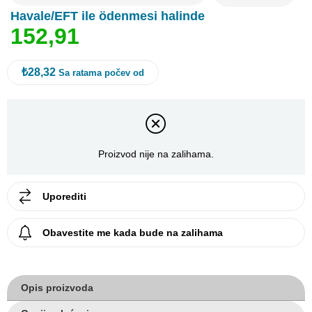
Havale/EFT ile ödenmesi halinde
1
5
2
,
9
1
₺28,32
Sa ratama počev od
Proizvod nije na zalihama.
Uporediti
Obavestite me kada bude na zalihama
Opis proizvoda