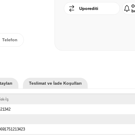
O
Uporediti
b
Telefon
ayları
Teslimat ve İade Koşulları
ek-İş
521342
8691751213423