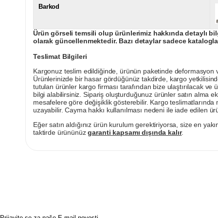
Barkod
Ürün görseli temsili olup ürünlerimiz hakkında detaylı bil
olarak güncellenmektedir. Bazı detaylar sadece kataloglar
Teslimat Bilgileri
Kargonuz teslim edildiğinde, ürünün paketinde deformasyon vey
Ürünlerinizde bir hasar gördüğünüz takdirde, kargo yetkilisind
tutulan ürünler kargo firması tarafından bize ulaştırılacak ve 
bilgi alabilirsiniz. Sipariş oluşturduğunuz ürünler satın alma ek
mesafelere göre değişiklik gösterebilir. Kargo teslimatlarınd
uzayabilir. Cayma hakkı kullanılması nedeni ile iade edilen ürü
Eğer satın aldığınız ürün kurulum gerektiriyorsa, size en yakın
taktirde ürününüz
garanti kapsamı dışında kalır
.
Prijavite se za naše E-mail novosti