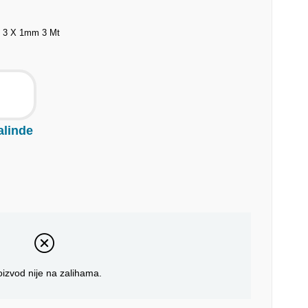
lı 3 X 1mm 3 Mt
alinde
oizvod nije na zalihama.