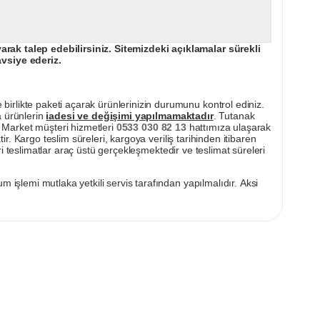
ak talep edebilirsiniz. Sitemizdeki açıklamalar sürekli
avsiye ederiz.
irlikte paketi açarak ürünlerinizin durumunu kontrol ediniz.
a ürünlerin
iadesi ve değişimi yapılmamaktadır
. Tutanak
pı Market müşteri hizmetleri
0533 030 82 13
hattımıza ulaşarak
ir. Kargo teslim süreleri, kargoya veriliş tarihinden itibaren
i teslimatlar araç üstü gerçekleşmektedir ve teslimat süreleri
m işlemi mutlaka yetkili servis tarafından yapılmalıdır. Aksi