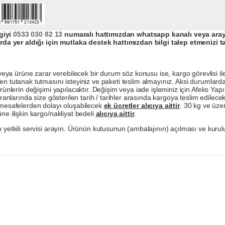
giyi
0533 030 82 13
numaralı hattımızdan whatsapp kanalı veya arayar
da yer aldığı için mutlaka destek hattımızdan bilgi talep etmenizi t
a ürüne zarar verebilecek bir durum söz konusu ise, kargo görevlisi ile b
en tutanak tutmasını isteyiniz ve paketi teslim almayınız. Aksi durumlard
ürünlerin değişimi yapılacaktır. Değişim veya iade işleminiz için Afeks Ya
ranlarında size gösterilen tarih / tarihler arasında kargoya teslim edilecekt
a mesafelerden dolayı oluşabilecek
ek ücretler alıcıya aittir
. 30 kg ve üzer
ne ilişkin kargo/nakliyat bedeli
alıcıya aittir
.
 yetkili servisi arayın. Ürünün kutusunun (ambalajının) açılması ve kurulu