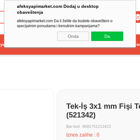
afeksyapimarket.com Dodaj u desktop
obaveštenja
Toptan
afeksyapimarket.com Da li želite da budete obavešteni o
specijalnim ponudama i trenutnim kampanjama?
Onda
Da
ya
Elektrikli El Aleti
Aydınlatma ve Elektrik
Dekorasyon ve Ev Gere
Tek-İş 3x1 mm Fişi T
(521342)
Bar-kod
:
8691751213423
Iznos zalihe
:
0