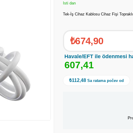
Isti dan
Tek-İş Cihaz Kablosu Cihaz Fişi Toprak
₺674,90
Havale/EFT ile ödenmesi h
6
0
7
,
4
1
₺112,48
Sa ratama počev od
Pr