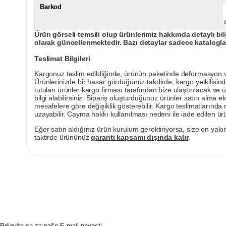
Barkod
Ürün görseli temsili olup ürünlerimiz hakkında detaylı bil
olarak güncellenmektedir. Bazı detaylar sadece kataloglar
Teslimat Bilgileri
Kargonuz teslim edildiğinde, ürünün paketinde deformasyon vey
Ürünlerinizde bir hasar gördüğünüz takdirde, kargo yetkilisind
tutulan ürünler kargo firması tarafından bize ulaştırılacak ve 
bilgi alabilirsiniz. Sipariş oluşturduğunuz ürünler satın alma ek
mesafelere göre değişiklik gösterebilir. Kargo teslimatlarınd
uzayabilir. Cayma hakkı kullanılması nedeni ile iade edilen ürü
Eğer satın aldığınız ürün kurulum gerektiriyorsa, size en yakın
taktirde ürününüz
garanti kapsamı dışında kalır
.
Prijavite se za naše E-mail novosti