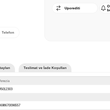
O
Uporediti
b
Telefon
ayları
Teslimat ve İade Koşulları
Venezia
Ü5012303
8698670096557