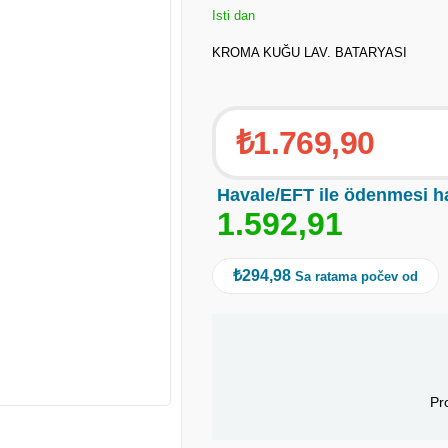
Isti dan
KROMA KUĞU LAV. BATARYASI
₺1.769,90
Havale/EFT ile ödenmesi h
1
.
5
9
2
,
9
1
₺294,98
Sa ratama počev od
Pr