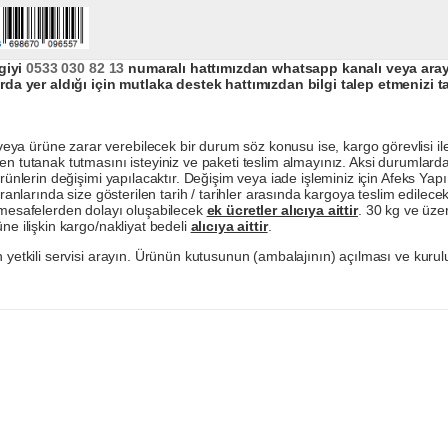
giyi
0533 030 82 13
numaralı hattımızdan whatsapp kanalı veya arayar
da yer aldığı için mutlaka destek hattımızdan bilgi talep etmenizi t
a ürüne zarar verebilecek bir durum söz konusu ise, kargo görevlisi ile b
en tutanak tutmasını isteyiniz ve paketi teslim almayınız. Aksi durumlard
ürünlerin değişimi yapılacaktır. Değişim veya iade işleminiz için Afeks Ya
ranlarında size gösterilen tarih / tarihler arasında kargoya teslim edilecekt
a mesafelerden dolayı oluşabilecek
ek ücretler alıcıya aittir
. 30 kg ve üzer
ne ilişkin kargo/nakliyat bedeli
alıcıya aittir
.
 yetkili servisi arayın. Ürünün kutusunun (ambalajının) açılması ve kurulu