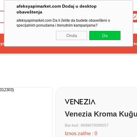
afeksyapimarket.com Dodaj u desktop
obaveštenja
Toptan
afeksyapimarket.com Da li želite da budete obavešteni o
specijalnim ponudama i trenutnim kampanjama?
Onda
Da
ya
Elektrikli El Aleti
Aydınlatma ve Elektrik
Dekorasyon ve Ev Gere
Venezia Kroma Kuğu
Bar-kod
:
8698670096557
Iznos zalihe
:
0