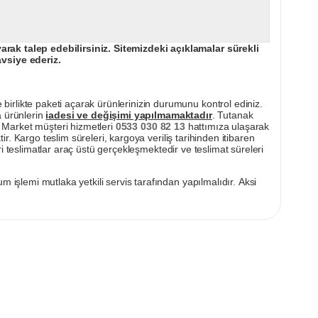
ak talep edebilirsiniz. Sitemizdeki açıklamalar sürekli
avsiye ederiz.
irlikte paketi açarak ürünlerinizin durumunu kontrol ediniz.
a ürünlerin
iadesi ve değişimi yapılmamaktadır
. Tutanak
pı Market müşteri hizmetleri
0533 030 82 13
hattımıza ulaşarak
ir. Kargo teslim süreleri, kargoya veriliş tarihinden itibaren
i teslimatlar araç üstü gerçekleşmektedir ve teslimat süreleri
m işlemi mutlaka yetkili servis tarafından yapılmalıdır. Aksi