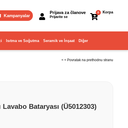
Prijava za članove
Korpa
0
Kampanyalar
Prijavite se
ci
Isıtma ve Soğutma
Seramik ve İnşaat
Diğer
< < Povratak na prethodnu stranu
 Lavabo Bataryası (Ü5012303)