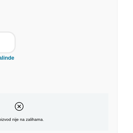
alinde
oizvod nije na zalihama.