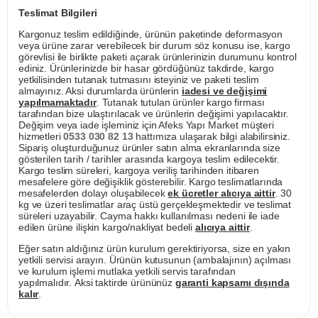
Teslimat Bilgileri
Kargonuz teslim edildiğinde, ürünün paketinde deformasyon
veya ürüne zarar verebilecek bir durum söz konusu ise, kargo
görevlisi ile birlikte paketi açarak ürünlerinizin durumunu kontrol
ediniz. Ürünlerinizde bir hasar gördüğünüz takdirde, kargo
yetkilisinden tutanak tutmasını isteyiniz ve paketi teslim
almayınız. Aksi durumlarda ürünlerin
iadesi ve değişimi
yapılmamaktadır
. Tutanak tutulan ürünler kargo firması
tarafından bize ulaştırılacak ve ürünlerin değişimi yapılacaktır.
Değişim veya iade işleminiz için Afeks Yapı Market müşteri
hizmetleri
0533 030 82 13
hattımıza ulaşarak bilgi alabilirsiniz.
Sipariş oluşturduğunuz ürünler satın alma ekranlarında size
gösterilen tarih / tarihler arasında kargoya teslim edilecektir.
Kargo teslim süreleri, kargoya veriliş tarihinden itibaren
mesafelere göre değişiklik gösterebilir. Kargo teslimatlarında
mesafelerden dolayı oluşabilecek
ek ücretler alıcıya aittir
. 30
kg ve üzeri teslimatlar araç üstü gerçekleşmektedir ve teslimat
süreleri uzayabilir. Cayma hakkı kullanılması nedeni ile iade
edilen ürüne ilişkin kargo/nakliyat bedeli
alıcıya aittir
.
Eğer satın aldığınız ürün kurulum gerektiriyorsa, size en yakın
yetkili servisi arayın. Ürünün kutusunun (ambalajının) açılması
ve kurulum işlemi mutlaka yetkili servis tarafından
yapılmalıdır. Aksi taktirde ürününüz
garanti kapsamı dışında
kalır
.