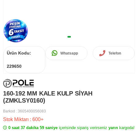
Ürün Kodu:
Whatsapp
Telefon
229650
160-192 MM KALE KULP SİYAH
(ZMKLSY0160)
Barkod
:
3605400056083
Stok Miktarı
:
600+
0 saat 37 dakika 59 saniye
içerisinde sipariş verirseniz
yarın
kargoda!