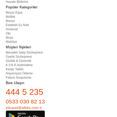
Havale Bildirimi
Popüler Kategoriler
Beyaz Eşya
Mutfak
Banyo
Elektrikli Ev Aleti
Hırdavat
Oto
Boya
Mobilya
Müşteri İlişkileri
Mesafeli Satış Sözleşmesi
Üyelik Sözleşmesi
Gizlilik & Güvenlik
K.V.K.K Aydınlatma
Kargo Takibi
Alışverişsiz Ödeme
Fatura Sorgulama
Bize Ulaşın
444 5 235
0533 030 82 13
eticaret@afeks.com.tr