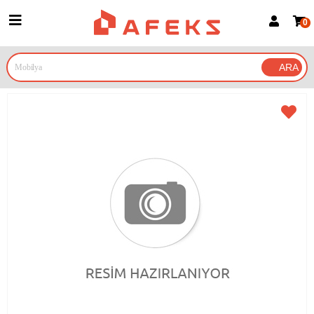
0
Üye Girişi
Üye Ol
Google İle Bağlan