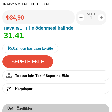
160-192 MM KALE KULP SİYAH
ADET
₺34,90
Havale/EFT ile ödenmesi halinde
3
1
,
4
1
₺5,82
' den başlayan taksitle
Toptan İçin Teklif Sepetine Ekle
Karşılaştır
Ürün Özellikleri