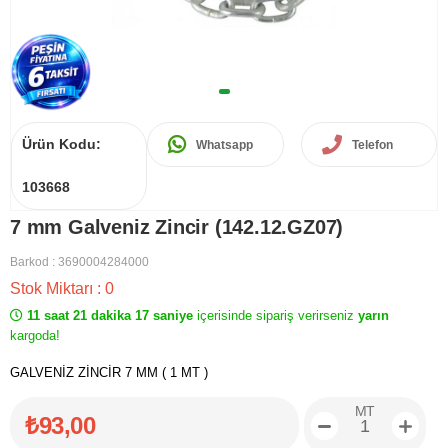
Ürün Kodu:
Whatsapp
Telefon
103668
7 mm Galveniz Zincir (142.12.GZ07)
Barkod
:
3690004284000
Stok Miktarı
:
0
11 saat 21 dakika 16 saniye
içerisinde sipariş verirseniz
yarın
kargoda!
GALVENİZ ZİNCİR 7 MM ( 1 MT )
MT
₺93,00