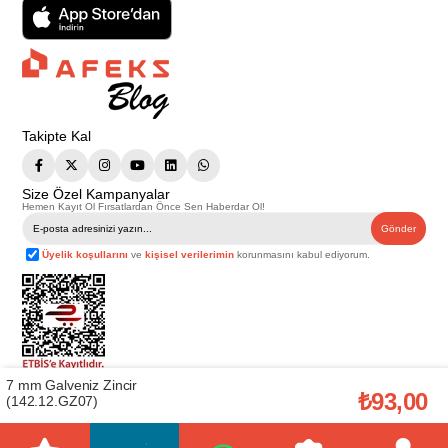
Takipte Kal
Size Özel Kampanyalar
Hemen Kayıt Ol Fırsatlardan Önce Sen Haberdar Ol!
Gönder
Üyelik koşullarını
ve
kişisel verilerimin
korunmasını kabul ediyorum.
7 mm Galveniz Zincir
Telif Hakkı © 2026
Afeks Yapı Market
. Tüm hakları saklıdır.
₺93,00
(142.12.GZ07)
Bu web sitesindeki tüm ürünler ticari amaçlıdır. Web sitemizde yer alan
görsel ve yazılı içerikler firmamıza ait olup, firmamızın yazılı izni alınmadan
hiçbir yazılı/görsel içerik, logo, kopyalanamaz, kaynak gösterilemez ve
başka yerlerde kullanılamaz. İçeriklerin izin alınmadan kopyalanması ve