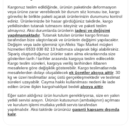
Kargonuz teslim edildiğinde, ürünün paketinde deformasyon
veya ürüne zarar verebilecek bir durum söz konusu ise, kargo
görevlisi ile birlikte paketi açarak ürünlerinizin durumunu kontrol
ediniz. Ürünlerinizde bir hasar gördüğünüz takdirde, kargo
yetkilisinden tutanak tutmasını isteyiniz ve paketi teslim
almayınız. Aksi durumlarda ürünlerin
iadesi ve değişimi
yapılmamaktadır
. Tutanak tutulan ürünler kargo firması
tarafından bize ulaştırılacak ve ürünlerin değişimi yapılacaktır.
Değişim veya iade işleminiz için Afeks Yapı Market müşteri
hizmetleri
0533 030 82 13
hattımıza ulaşarak bilgi alabilirsiniz.
Sipariş oluşturduğunuz ürünler satın alma ekranlarında size
gösterilen tarih / tarihler arasında kargoya teslim edilecektir.
Kargo teslim süreleri, kargoya veriliş tarihinden itibaren
mesafelere göre değişiklik gösterebilir. Kargo teslimatlarında
mesafelerden dolayı oluşabilecek
ek ücretler alıcıya aittir
. 30
kg ve üzeri teslimatlar araç üstü gerçekleşmektedir ve teslimat
süreleri uzayabilir. Cayma hakkı kullanılması nedeni ile iade
edilen ürüne ilişkin kargo/nakliyat bedeli
alıcıya aittir
.
Eğer satın aldığınız ürün kurulum gerektiriyorsa, size en yakın
yetkili servisi arayın. Ürünün kutusunun (ambalajının) açılması
ve kurulum işlemi mutlaka yetkili servis tarafından
yapılmalıdır. Aksi taktirde ürününüz
garanti kapsamı dışında
kalır
.