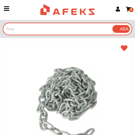
0
Üye Girişi
Üye Ol
Google İle Bağlan