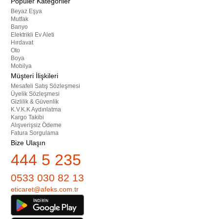
Popüler Kategoriler
Beyaz Eşya
Mutfak
Banyo
Elektrikli Ev Aleti
Hırdavat
Oto
Boya
Mobilya
Müşteri İlişkileri
Mesafeli Satış Sözleşmesi
Üyelik Sözleşmesi
Gizlilik & Güvenlik
K.V.K.K Aydınlatma
Kargo Takibi
Alışverişsiz Ödeme
Fatura Sorgulama
Bize Ulaşın
444 5 235
0533 030 82 13
eticaret@afeks.com.tr