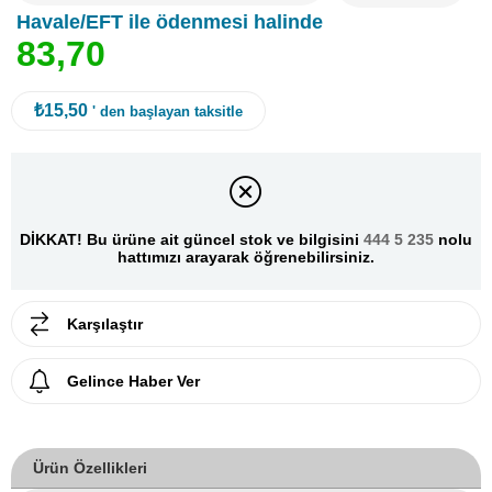
Havale/EFT ile ödenmesi halinde
8
3
,
7
0
₺15,50
' den başlayan taksitle
DİKKAT! Bu ürüne ait güncel stok ve bilgisini
444 5 235
nolu
hattımızı arayarak öğrenebilirsiniz.
Karşılaştır
Gelince Haber Ver
Ürün Özellikleri