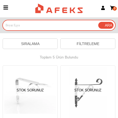
0
Üye Girişi
Üye Ol
Google İle Bağlan
SIRALAMA
FILTRELEME
Toplam 5 Ürün Bulundu
STOK SORUNUZ
STOK SORUNUZ