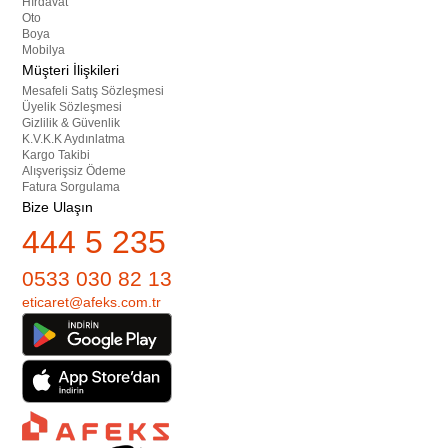
Hırdavat
Oto
Boya
Mobilya
Müşteri İlişkileri
Mesafeli Satış Sözleşmesi
Üyelik Sözleşmesi
Gizlilik & Güvenlik
K.V.K.K Aydınlatma
Kargo Takibi
Alışverişsiz Ödeme
Fatura Sorgulama
Bize Ulaşın
444 5 235
0533 030 82 13
eticaret@afeks.com.tr