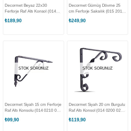
Decormet Beyaz 22x30
Decormet Gümüş Dövme 25
Ferforje Raf Altı Konsol (014
cm Ferforje Saksılık (015 2010
0210 022 030 02)
000 035 18)
₺189,90
₺249,90
STOK SORUNUZ
STOK SORUNUZ
Decormet Siyah 15 cm Ferforje
Decormet Siyah 20 cm Burgulu
Raf Altı Konsolu (014 0210 012
Raf Altı Konsol (014 0200 020
015 03)
020 03)
₺99,90
₺119,90