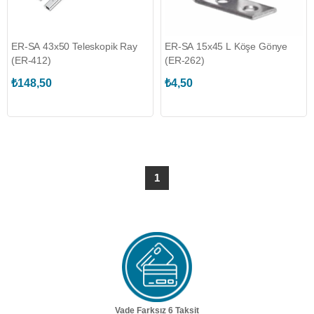
ER-SA 43x50 Teleskopik Ray
ER-SA 15x45 L Köşe Gönye
(ER-412)
(ER-262)
₺148,50
₺4,50
1
Vade Farksız 6 Taksit