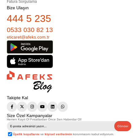
Fatura Sorgulama
Bize Ulaşın
444 5 235
0533 030 82 13
eticaret@afeks.com.tr
Takipte Kal
Size Özel Kampanyalar
Hemen Kayıt Ol Fırsatlardan Önce Sen Haberdar Ol!
Gönder
Üyelik koşullarını
ve
kişisel verilerimin
korunmasını kabul ediyorum.