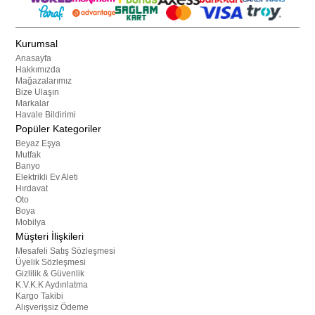
Kurumsal
Anasayfa
Hakkımızda
Mağazalarımız
Bize Ulaşın
Markalar
Havale Bildirimi
Popüler Kategoriler
Beyaz Eşya
Mutfak
Banyo
Elektrikli Ev Aleti
Hırdavat
Oto
Boya
Mobilya
Müşteri İlişkileri
Mesafeli Satış Sözleşmesi
Üyelik Sözleşmesi
Gizlilik & Güvenlik
K.V.K.K Aydınlatma
Kargo Takibi
Alışverişsiz Ödeme