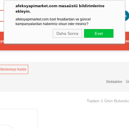
afeksyapimarket.com masaüstü bildirimlerine
ekleyin.
Toptan
afeksyapimarket.com özel fırsatlardan ve güncel
kampanyalardan haberiniz olsun ister misiniz?
Daha Sonra
Evet
ya
Elektrikli El Aleti
Aydınlatma ve Elektrik
Dekorasyon ve Ev Gere
iltrelemeyi Kaldır
Stoktakiler
Ü
Toplam 1 Ürün Bulundu