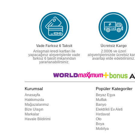
Vade Farksız 6 Taksit
Ücretsiz Kargo
Anlaşmalı kredi kartları ile
2.000₺ ve üzeri
yapacağınız alışverişlerde vade
alışverişlerinizde ücretsiz ka
farksız 6 taksit imkanından
avantajı elde edebilirsiniz.
yararlanabilirsiniz.
Kurumsal
Popüler Kategoriler
Anasayfa
Beyaz Eşya
Hakkımızda
Mutfak
Mağazalarımız
Banyo
Bize Ulaşın
Elektrikli Ev Aleti
Markalar
Hırdavat
Havale Bildirimi
Oto
Boya
Mobilya