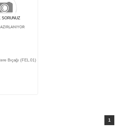
 SORUNUZ
tere Bıçağı (FEL.01)
1