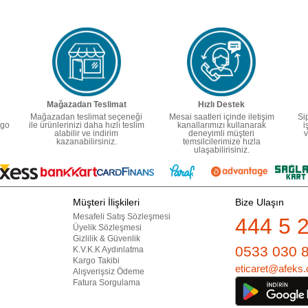
Mağazadan Teslimat
Hızlı Destek
Mağazadan teslimat seçeneği
Mesai saatleri içinde iletişim
Si
rgo
ile ürünlerinizi daha hızlı teslim
kanallarımızı kullanarak
i
alabilir ve indirim
deneyimli müşteri
v
kazanabilirsiniz.
temsilcilerimize hızla
ulaşabilirisiniz.
Müşteri İlişkileri
Bize Ulaşın
Mesafeli Satış Sözleşmesi
444 5 
Üyelik Sözleşmesi
Gizlilik & Güvenlik
0533 030 
K.V.K.K Aydınlatma
Kargo Takibi
eticaret@afeks.
Alışverişsiz Ödeme
Fatura Sorgulama