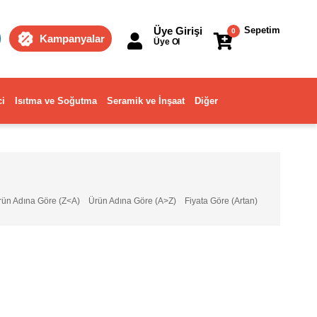
Üye Girişi
Sepetim
0
Kampanyalar
Üye Ol
ci
Isıtma ve Soğutma
Seramik ve İnşaat
Diğer
rün Adına Göre (Z<A)
Ürün Adına Göre (A>Z)
Fiyata Göre (Artan)