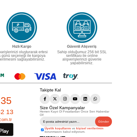
Hızlı Kargo
Güvenli Alışveriş
parişlerinizi oluşturarak ertesi
Sahip olduğumuz 256 bit SSL
ş günü seçeneği ile kargoya
sertifikası ile online
erilmesini sağlayabilirsiniz.
alışverişlerinizi güvenle
yapabilirsiniz.
Takipte Kal
235
Size Özel Kampanyalar
82 13
Hemen Kayıt Ol Fırsatlardan Önce Sen Haberdar
Ol!
com.tr
Gönder
Üyelik koşullarını
ve
kişisel verilerimin
korunmasını kabul ediyorum.