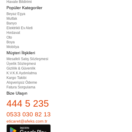
Havale Bildirimi
Popüler Kategoriler
Beyaz Eşya
Mutfak
Banyo
Elektrikli Ev Aleti
Hırdavat
Oto
Boya
Mobilya
Müşteri İlişkileri
Mesafeli Satış Sözleşmesi
Üyelik Sözleşmesi
Gizlilik & Güvenlik
K.V.K.K Aydınlatma
Kargo Takibi
Alışverişsiz Ödeme
Fatura Sorgulama
Bize Ulaşın
444 5 235
0533 030 82 13
eticaret@afeks.com.tr