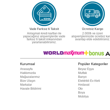
Vade Farksız 6 Taksit
Ücretsiz Kargo
Anlaşmalı kredi kartları ile
2.000₺ ve üzeri
yapacağınız alışverişlerde vade
alışverişlerinizde ücretsiz ka
farksız 6 taksit imkanından
avantajı elde edebilirsiniz.
yararlanabilirsiniz.
Kurumsal
Popüler Kategoriler
Anasayfa
Beyaz Eşya
Hakkımızda
Mutfak
Mağazalarımız
Banyo
Bize Ulaşın
Elektrikli Ev Aleti
Markalar
Hırdavat
Havale Bildirimi
Oto
Boya
Mobilya