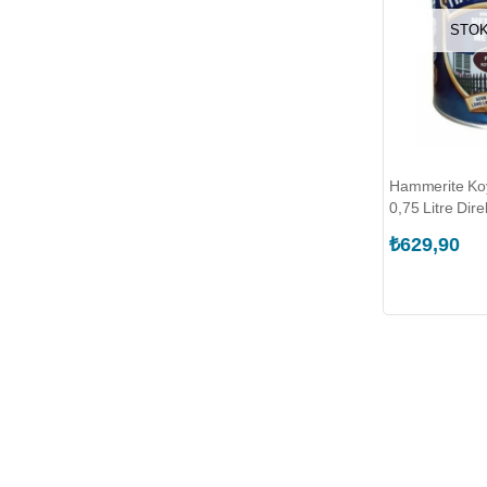
STOK
Hammerite Ko
0,75 Litre Dir
Metal Boyası
₺629,90
(MARSHALL.5