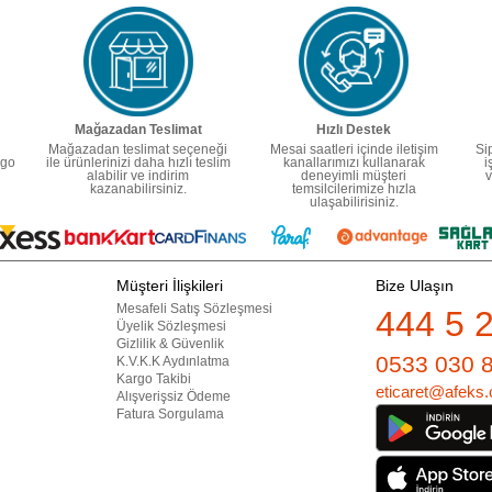
Mağazadan Teslimat
Hızlı Destek
Mağazadan teslimat seçeneği
Mesai saatleri içinde iletişim
Si
rgo
ile ürünlerinizi daha hızlı teslim
kanallarımızı kullanarak
i
alabilir ve indirim
deneyimli müşteri
v
kazanabilirsiniz.
temsilcilerimize hızla
ulaşabilirisiniz.
Müşteri İlişkileri
Bize Ulaşın
Mesafeli Satış Sözleşmesi
444 5 
Üyelik Sözleşmesi
Gizlilik & Güvenlik
0533 030 
K.V.K.K Aydınlatma
Kargo Takibi
eticaret@afeks.
Alışverişsiz Ödeme
Fatura Sorgulama