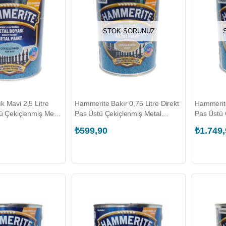
STOK SORUNUZ
 Mavi 2,5 Litre
Hammerite Bakır 0,75 Litre Direkt
Hammerite
ü Çekiçlenmiş Metal
Pas Üstü Çekiçlenmiş Metal
Pas Üstü 
SHALL.5353626)
Boyası (MARSHALL.5093368)
Boyası (
₺599,90
₺1.749