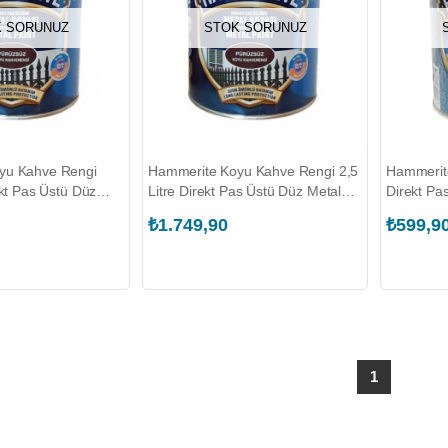
 SORUNUZ
STOK SORUNUZ
yu Kahve Rengi
Hammerite Koyu Kahve Rengi 2,5
Hammerite
ekt Pas Üstü Düz
Litre Direkt Pas Üstü Düz Metal
Direkt Pa
Boyası (MARSHALL.5353617)
Boyası (
₺1.749,90
₺599,9
093856)
1