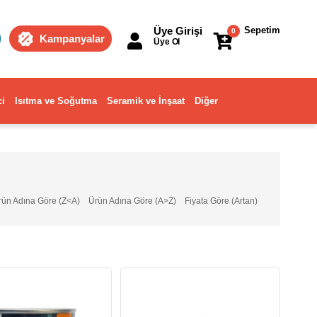
Üye Girişi
Sepetim
0
Kampanyalar
Üye Ol
ci
Isıtma ve Soğutma
Seramik ve İnşaat
Diğer
rün Adına Göre (Z<A)
Ürün Adına Göre (A>Z)
Fiyata Göre (Artan)