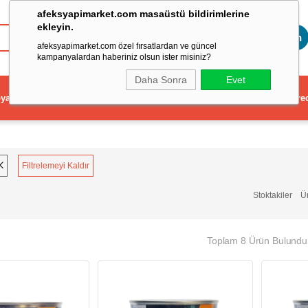
afeksyapimarket.com masaüstü bildirimlerine
ekleyin.
Toptan
afeksyapimarket.com özel fırsatlardan ve güncel
kampanyalardan haberiniz olsun ister misiniz?
Daha Sonra
Evet
ya
Elektrikli El Aleti
Aydınlatma ve Elektrik
Dekorasyon ve Ev Gere
Filtrelemeyi Kaldır
Stoktakiler
Ü
Toplam 8 Ürün Bulundu