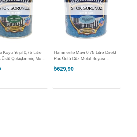
STOK SORUNUZ
STOK SORUNUZ
 Koyu Yeşil 0,75 Litre
Hammerite Mavi 0,75 Litre Direkt
s Üstü Çekiçlenmiş Metal
Pas Üstü Düz Metal Boyası
MARSHALL.5093402)
(MARSHALL.5093833)
0
₺629,90