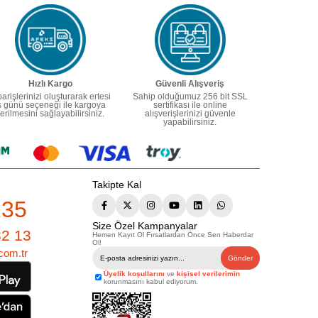
Hızlı Kargo
Güvenli Alışveriş
parişlerinizi oluşturarak ertesi
Sahip olduğumuz 256 bit SSL
ş günü seçeneği ile kargoya
sertifikası ile online
erilmesini sağlayabilirsiniz.
alışverişlerinizi güvenle
yapabilirsiniz.
Takipte Kal
235
Size Özel Kampanyalar
82 13
Hemen Kayıt Ol Fırsatlardan Önce Sen Haberdar
Ol!
com.tr
Gönder
Üyelik koşullarını
ve
kişisel verilerimin
korunmasını kabul ediyorum.