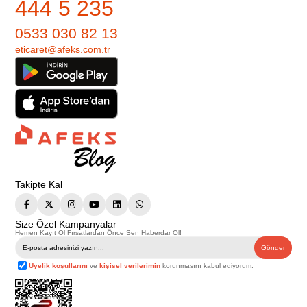
444 5 235
0533 030 82 13
eticaret@afeks.com.tr
Takipte Kal
Size Özel Kampanyalar
Hemen Kayıt Ol Fırsatlardan Önce Sen Haberdar Ol!
Gönder
Üyelik koşullarını
ve
kişisel verilerimin
korunmasını kabul ediyorum.