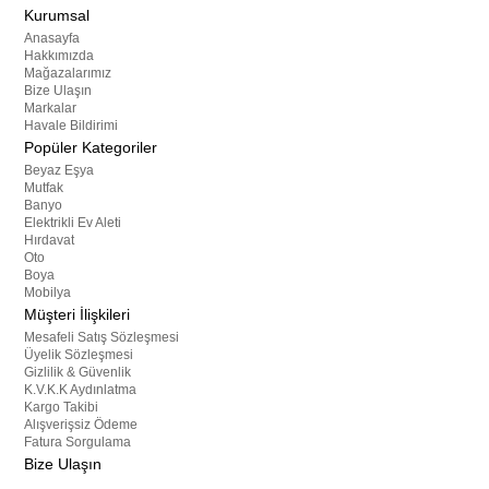
Kurumsal
Anasayfa
Hakkımızda
Mağazalarımız
Bize Ulaşın
Markalar
Havale Bildirimi
Popüler Kategoriler
Beyaz Eşya
Mutfak
Banyo
Elektrikli Ev Aleti
Hırdavat
Oto
Boya
Mobilya
Müşteri İlişkileri
Mesafeli Satış Sözleşmesi
Üyelik Sözleşmesi
Gizlilik & Güvenlik
K.V.K.K Aydınlatma
Kargo Takibi
Alışverişsiz Ödeme
Fatura Sorgulama
Bize Ulaşın