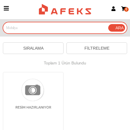
0
Üye Girişi
Üye Ol
Google İle Bağlan
SIRALAMA
FILTRELEME
Toplam 1 Ürün Bulundu