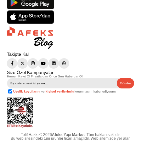
Takipte Kal
Size Özel Kampanyalar
Hemen Kayıt Ol Fırsatlardan Önce Sen Haberdar Ol!
Gönder
Üyelik koşullarını
ve
kişisel verilerimin
korunmasını kabul ediyorum.
Telif Hakkı © 2026
Afeks Yapı Market
. Tüm hakları saklıdır.
Bu web sitesindeki tüm ürünler ticari amaçlıdır. Web sitemizde yer alan