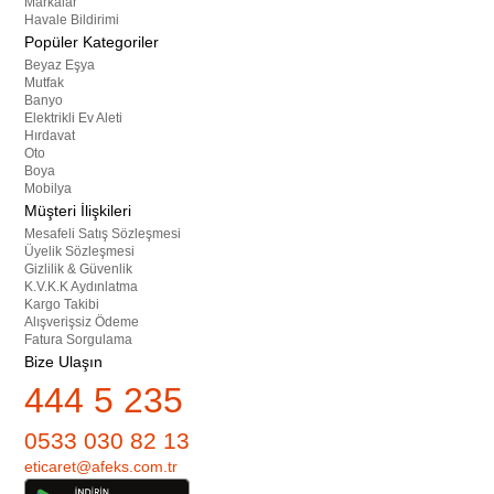
Markalar
Havale Bildirimi
Popüler Kategoriler
Beyaz Eşya
Mutfak
Banyo
Elektrikli Ev Aleti
Hırdavat
Oto
Boya
Mobilya
Müşteri İlişkileri
Mesafeli Satış Sözleşmesi
Üyelik Sözleşmesi
Gizlilik & Güvenlik
K.V.K.K Aydınlatma
Kargo Takibi
Alışverişsiz Ödeme
Fatura Sorgulama
Bize Ulaşın
444 5 235
0533 030 82 13
eticaret@afeks.com.tr