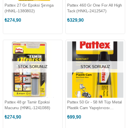
Pattex 27 Gr Epoksi Şırınga
Pattex 460 Gr One For All High
(HNKL-1380802)
Tack (HNKL-2412547)
₺274,90
₺329,90
STOK SORUNUZ
STOK SORUNUZ
Pattex 48 gr Tamir Epoksi
Pattex 50 Gr - 58 Ml Tüp Metal
Macunu (HNKL-1241088)
Plastik Cam Yapıştırıcısı
(HNKL-1419320)
₺274,90
₺99,90