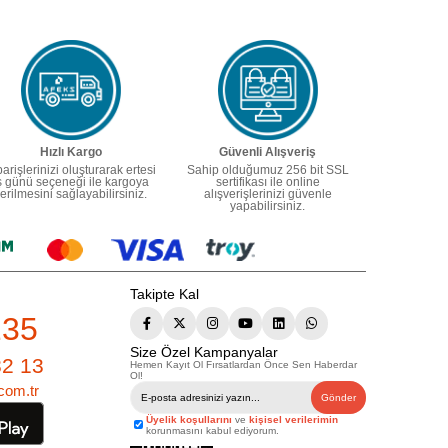
Hızlı Kargo
Güvenli Alışveriş
parişlerinizi oluşturarak ertesi
Sahip olduğumuz 256 bit SSL
ş günü seçeneği ile kargoya
sertifikası ile online
erilmesini sağlayabilirsiniz.
alışverişlerinizi güvenle
yapabilirsiniz.
Takipte Kal
235
Size Özel Kampanyalar
82 13
Hemen Kayıt Ol Fırsatlardan Önce Sen Haberdar
Ol!
com.tr
Gönder
Üyelik koşullarını
ve
kişisel verilerimin
korunmasını kabul ediyorum.