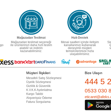
Mağazadan Teslimat
Hızlı Destek
Mağazadan teslimat seçeneği
Mesai saatleri içinde iletişim
Si
rgo
ile ürünlerinizi daha hızlı teslim
kanallarımızı kullanarak
i
alabilir ve indirim
deneyimli müşteri
v
kazanabilirsiniz.
temsilcilerimize hızla
ulaşabilirisiniz.
Müşteri İlişkileri
Bize Ulaşın
Mesafeli Satış Sözleşmesi
444 5 
Üyelik Sözleşmesi
Gizlilik & Güvenlik
0533 030 
K.V.K.K Aydınlatma
Kargo Takibi
eticaret@afeks.
Alışverişsiz Ödeme
Fatura Sorgulama