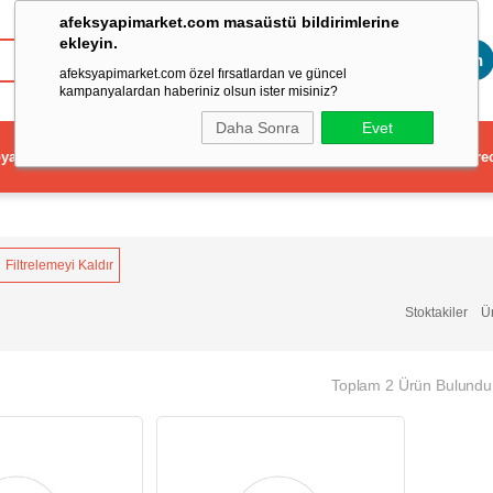
afeksyapimarket.com masaüstü bildirimlerine
ekleyin.
Toptan
afeksyapimarket.com özel fırsatlardan ve güncel
kampanyalardan haberiniz olsun ister misiniz?
Daha Sonra
Evet
ya
Elektrikli El Aleti
Aydınlatma ve Elektrik
Dekorasyon ve Ev Gere
Filtrelemeyi Kaldır
Stoktakiler
Ü
Toplam 2 Ürün Bulundu