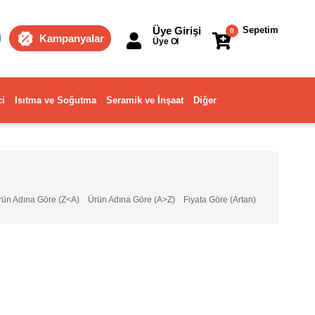
Üye Girişi
Sepetim
0
Kampanyalar
Üye Ol
ci
Isıtma ve Soğutma
Seramik ve İnşaat
Diğer
rün Adına Göre (Z<A)
Ürün Adına Göre (A>Z)
Fiyata Göre (Artan)