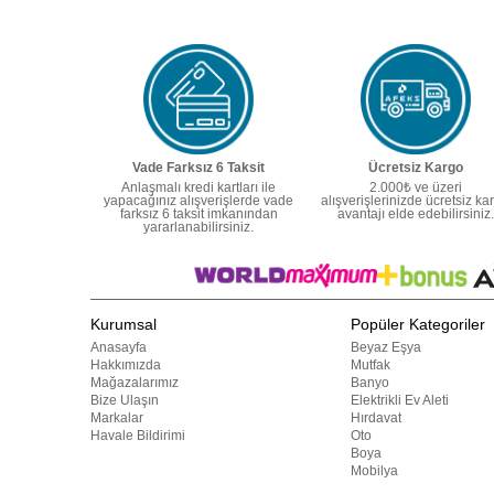
Vade Farksız 6 Taksit
Ücretsiz Kargo
Anlaşmalı kredi kartları ile
2.000₺ ve üzeri
yapacağınız alışverişlerde vade
alışverişlerinizde ücretsiz ka
farksız 6 taksit imkanından
avantajı elde edebilirsiniz.
yararlanabilirsiniz.
Kurumsal
Popüler Kategoriler
Anasayfa
Beyaz Eşya
Hakkımızda
Mutfak
Mağazalarımız
Banyo
Bize Ulaşın
Elektrikli Ev Aleti
Markalar
Hırdavat
Havale Bildirimi
Oto
Boya
Mobilya