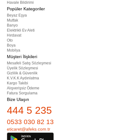
Havale Bildirimi
Popüler Kategoriler
Beyaz Eşya
Mutfak
Banyo
Elektrikli Ev Aleti
Hırdavat
Oto
Boya
Mobilya
Müşteri İlişkileri
Mesafeli Satış Sözleşmesi
Üyelik Sözleşmesi
Gizlilik & Güvenlik
K.V.K.K Aydınlatma
Kargo Takibi
Alışverişsiz Ödeme
Fatura Sorgulama
Bize Ulaşın
444 5 235
0533 030 82 13
eticaret@afeks.com.tr