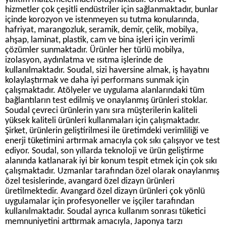
hizmetler çok çeşitli endüstriler için sağlanmaktadır, bunlar
içinde korozyon ve istenmeyen su tutma konularında,
hafriyat, marangozluk, seramik, demir, çelik, mobilya,
ahşap, laminat, plastik, cam ve bina işleri için verimli
çözümler sunmaktadır. Ürünler her türlü mobilya,
izolasyon, aydınlatma ve ısıtma işlerinde de
kullanılmaktadır. Soudal, sizi haversine almak, iş hayatını
kolaylaştırmak ve daha iyi performans sunmak için
çalışmaktadır. Atölyeler ve uygulama alanlarındaki tüm
bağlantıların test edilmiş ve onaylanmış ürünleri stoklar.
Soudal çevreci ürünlerin yanı sıra müşterilerin kaliteli
yüksek kaliteli ürünleri kullanmaları için çalışmaktadır.
Şirket, ürünlerin geliştirilmesi ile üretimdeki verimliliği ve
enerji tüketimini artırmak amacıyla çok sıkı çalışıyor ve test
ediyor. Soudal, son yıllarda teknoloji ve ürün geliştirme
alanında katlanarak iyi bir konum tespit etmek için çok sıkı
çalışmaktadır. Uzmanlar tarafından özel olarak onaylanmış
özel tesislerinde, avangard özel dizayn ürünleri
üretilmektedir. Avangard özel dizayn ürünleri çok yönlü
uygulamalar için profesyoneller ve işçiler tarafından
kullanılmaktadır. Soudal ayrıca kullanım sonrası tüketici
memnuniyetini arttırmak amacıyla, Japonya tarzı