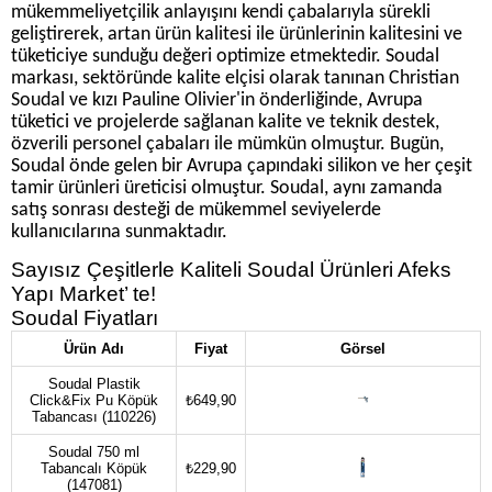
mükemmeliyetçilik anlayışını kendi çabalarıyla sürekli
geliştirerek, artan ürün kalitesi ile ürünlerinin kalitesini ve
tüketiciye sunduğu değeri optimize etmektedir. Soudal
markası, sektöründe kalite elçisi olarak tanınan Christian
Soudal ve kızı Pauline Olivier'in önderliğinde, Avrupa
tüketici ve projelerde sağlanan kalite ve teknik destek,
özverili personel çabaları ile mümkün olmuştur. Bugün,
Soudal önde gelen bir Avrupa çapındaki silikon ve her çeşit
tamir ürünleri üreticisi olmuştur. Soudal, aynı zamanda
satış sonrası desteği de mükemmel seviyelerde
kullanıcılarına sunmaktadır.
Sayısız Çeşitlerle Kaliteli Soudal Ürünleri Afeks
Yapı Market’ te!
Soudal Fiyatları
Ürün Adı
Fiyat
Görsel
Soudal Plastik
Click&Fix Pu Köpük
₺649,90
Tabancası (110226)
Soudal 750 ml
Tabancalı Köpük
₺229,90
(147081)