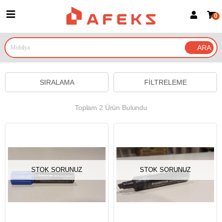
0
Üye Girişi
Üye Ol
Google İle Bağlan
SIRALAMA
FILTRELEME
Toplam 2 Ürün Bulundu
STOK SORUNUZ
STOK SORUNUZ