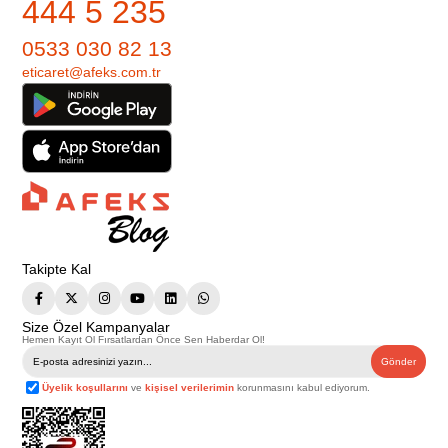
444 5 235
0533 030 82 13
eticaret@afeks.com.tr
Takipte Kal
Size Özel Kampanyalar
Hemen Kayıt Ol Fırsatlardan Önce Sen Haberdar Ol!
Gönder
Üyelik koşullarını
ve
kişisel verilerimin
korunmasını kabul ediyorum.