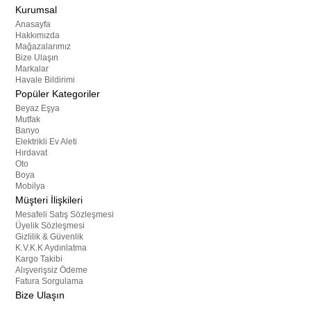
Kurumsal
Anasayfa
Hakkımızda
Mağazalarımız
Bize Ulaşın
Markalar
Havale Bildirimi
Popüler Kategoriler
Beyaz Eşya
Mutfak
Banyo
Elektrikli Ev Aleti
Hırdavat
Oto
Boya
Mobilya
Müşteri İlişkileri
Mesafeli Satış Sözleşmesi
Üyelik Sözleşmesi
Gizlilik & Güvenlik
K.V.K.K Aydınlatma
Kargo Takibi
Alışverişsiz Ödeme
Fatura Sorgulama
Bize Ulaşın