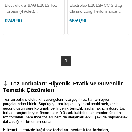
Electrolux S-BAG E201S Toz
Electrolux E201SMCC S-Bag
Torbası (4 Adet)
Classic Long Performance
(ELX.9001684589)
Mega Pack Toz Torbası (12
₺249,90
₺659,90
Adet) (ELX.900169083)
1
🧹
Toz Torbaları: Hijyenik, Pratik ve Güvenilir
Temizlik Çözümleri
Toz torbaları
, elektrikli süpürgelerin vazgeçilmez tamamlayıcı
parçalarından biridir. Süpürgeyi tam kapasiteyle kullanabilmek, emiş
gücünü uzun süre korumak ve hijyenik temizlik sağlamak için doğru toz
torbası seçimi büyük önem taşır. Yüksek kaliteli malzemeden üretilmiş
toz torbaları, hem ince tozları hem de alerjenleri etkili şekilde hapsederek
daha sağlıklı bir ortam sunar.
E-ticaret sitemizde
kağıt toz torbaları, sentetik toz torbaları,