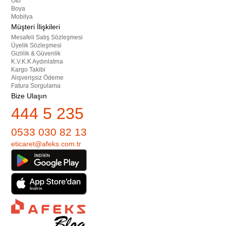
Oto
Boya
Mobilya
Müşteri İlişkileri
Mesafeli Satış Sözleşmesi
Üyelik Sözleşmesi
Gizlilik & Güvenlik
K.V.K.K Aydınlatma
Kargo Takibi
Alışverişsiz Ödeme
Fatura Sorgulama
Bize Ulaşın
444 5 235
0533 030 82 13
eticaret@afeks.com.tr