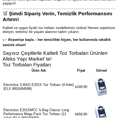
yaşayın!
🛒
Şimdi Sipariş Verin, Temizlik Performansını
Artırın!
Kaliteli ve uygun fiyatlı toz torbası modellerimiz stokta! Hemen sepetinize
ekleyin, tertemiz bir yaşam alanının tadını çıkarın.
👉
Alışverişe başla – her temizlikte hijyen, her kullanımda rahatlık
seninle olsun!
Sayısız Çeşitlerle Kaliteli Toz Torbaları Ürünleri
Afeks Yapı Market’ te!
Toz Torbaları Fiyatları
Ürün Adı
Fiyat
Görsel
Electrolux S-BAG E201S Toz Torbası (4 Adet)
₺249,90
(ELX.9001684589)
Electrolux E201SMCC S-Bag Classic Long
Performance Mega Pack Toz Torbası (12
₺659,90
Adet) (ELX.900169083)