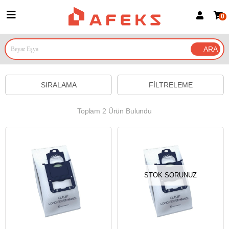
0
Üye Girişi
Üye Ol
Google İle Bağlan
SIRALAMA
FILTRELEME
Toplam 2 Ürün Bulundu
STOK SORUNUZ