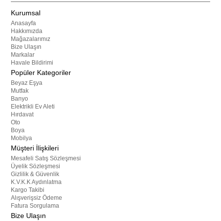
Kurumsal
Anasayfa
Hakkımızda
Mağazalarımız
Bize Ulaşın
Markalar
Havale Bildirimi
Popüler Kategoriler
Beyaz Eşya
Mutfak
Banyo
Elektrikli Ev Aleti
Hırdavat
Oto
Boya
Mobilya
Müşteri İlişkileri
Mesafeli Satış Sözleşmesi
Üyelik Sözleşmesi
Gizlilik & Güvenlik
K.V.K.K Aydınlatma
Kargo Takibi
Alışverişsiz Ödeme
Fatura Sorgulama
Bize Ulaşın