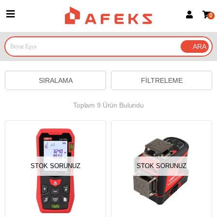
0
Üye Girişi
Üye Ol
Google İle Bağlan
SIRALAMA
FILTRELEME
Toplam 9 Ürün Bulundu
STOK SORUNUZ
STOK SORUNUZ