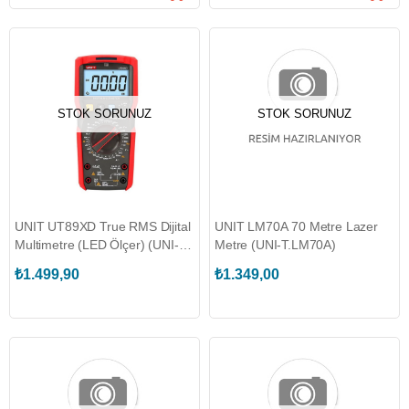
STOK SORUNUZ
STOK SORUNUZ
UNIT UT89XD True RMS Dijital
UNIT LM70A 70 Metre Lazer
Multimetre (LED Ölçer) (UNI-
Metre (UNI-T.LM70A)
T.UT89XD)
₺1.499,90
₺1.349,00