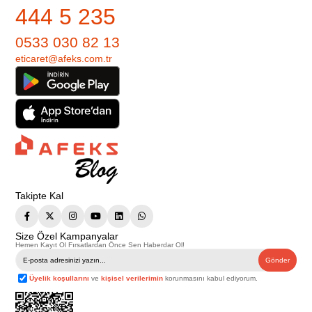
444 5 235
0533 030 82 13
eticaret@afeks.com.tr
Takipte Kal
Size Özel Kampanyalar
Hemen Kayıt Ol Fırsatlardan Önce Sen Haberdar Ol!
Gönder
Üyelik koşullarını
ve
kişisel verilerimin
korunmasını kabul ediyorum.