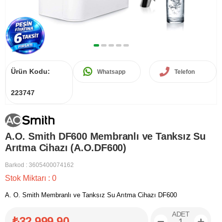
Ürün Kodu:
Whatsapp
Telefon
223747
A.O. Smith DF600 Membranlı ve Tanksız Su
Arıtma Cihazı (A.O.DF600)
Barkod
:
3605400074162
Stok Miktarı
:
0
A. O. Smith Membranlı ve Tanksız Su Arıtma Cihazı DF600
ADET
₺32.999,90