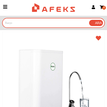
0
Üye Girişi
Üye Ol
Google İle Bağlan