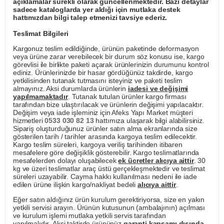
açıklamalar sürekli olarak güncellenmektedir. Bazı detaylar
sadece kataloglarda yer aldığı için mutlaka destek
hattımızdan bilgi talep etmenizi tavsiye ederiz.
Teslimat Bilgileri
Kargonuz teslim edildiğinde, ürünün paketinde deformasyon
veya ürüne zarar verebilecek bir durum söz konusu ise, kargo
görevlisi ile birlikte paketi açarak ürünlerinizin durumunu kontrol
ediniz. Ürünlerinizde bir hasar gördüğünüz takdirde, kargo
yetkilisinden tutanak tutmasını isteyiniz ve paketi teslim
almayınız. Aksi durumlarda ürünlerin
iadesi ve değişimi
yapılmamaktadır
. Tutanak tutulan ürünler kargo firması
tarafından bize ulaştırılacak ve ürünlerin değişimi yapılacaktır.
Değişim veya iade işleminiz için Afeks Yapı Market müşteri
hizmetleri
0533 030 82 13
hattımıza ulaşarak bilgi alabilirsiniz.
Sipariş oluşturduğunuz ürünler satın alma ekranlarında size
gösterilen tarih / tarihler arasında kargoya teslim edilecektir.
Kargo teslim süreleri, kargoya veriliş tarihinden itibaren
mesafelere göre değişiklik gösterebilir. Kargo teslimatlarında
mesafelerden dolayı oluşabilecek
ek ücretler alıcıya aittir
. 30
kg ve üzeri teslimatlar araç üstü gerçekleşmektedir ve teslimat
süreleri uzayabilir. Cayma hakkı kullanılması nedeni ile iade
edilen ürüne ilişkin kargo/nakliyat bedeli
alıcıya aittir
.
Eğer satın aldığınız ürün kurulum gerektiriyorsa, size en yakın
yetkili servisi arayın. Ürünün kutusunun (ambalajının) açılması
ve kurulum işlemi mutlaka yetkili servis tarafından
yapılmalıdır. Aksi taktirde ürününüz
garanti kapsamı dışında