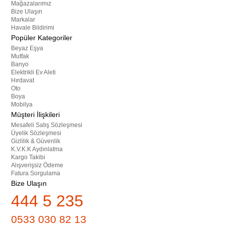
Mağazalarımız
Bize Ulaşın
Markalar
Havale Bildirimi
Popüler Kategoriler
Beyaz Eşya
Mutfak
Banyo
Elektrikli Ev Aleti
Hırdavat
Oto
Boya
Mobilya
Müşteri İlişkileri
Mesafeli Satış Sözleşmesi
Üyelik Sözleşmesi
Gizlilik & Güvenlik
K.V.K.K Aydınlatma
Kargo Takibi
Alışverişsiz Ödeme
Fatura Sorgulama
Bize Ulaşın
444 5 235
0533 030 82 13