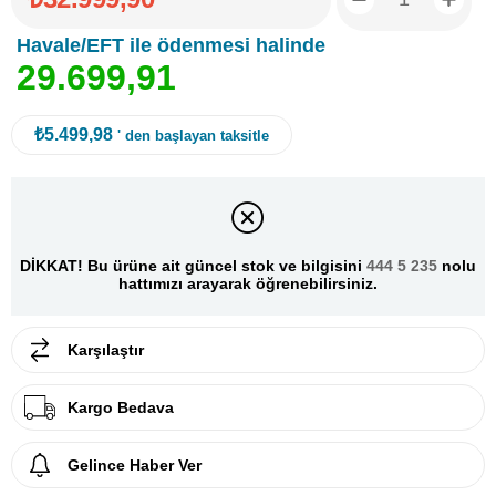
Havale/EFT ile ödenmesi halinde
2
9
.
6
9
9
,
9
1
₺5.499,98
' den başlayan taksitle
DİKKAT! Bu ürüne ait güncel stok ve bilgisini
444 5 235
nolu
hattımızı arayarak öğrenebilirsiniz.
Karşılaştır
Kargo Bedava
Gelince Haber Ver