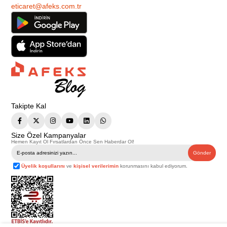
eticaret@afeks.com.tr
Takipte Kal
Size Özel Kampanyalar
Hemen Kayıt Ol Fırsatlardan Önce Sen Haberdar Ol!
Gönder
Üyelik koşullarını
ve
kişisel verilerimin
korunmasını kabul ediyorum.