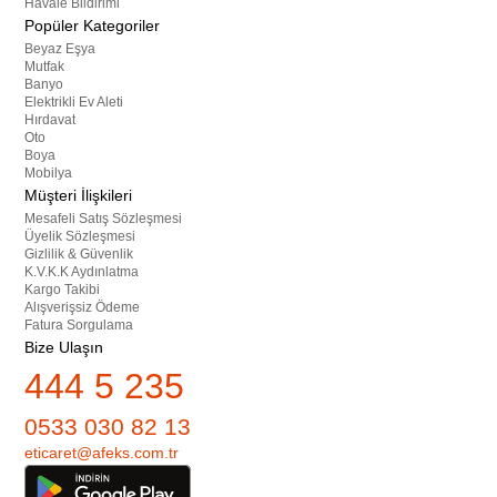
Havale Bildirimi
Popüler Kategoriler
Beyaz Eşya
Mutfak
Banyo
Elektrikli Ev Aleti
Hırdavat
Oto
Boya
Mobilya
Müşteri İlişkileri
Mesafeli Satış Sözleşmesi
Üyelik Sözleşmesi
Gizlilik & Güvenlik
K.V.K.K Aydınlatma
Kargo Takibi
Alışverişsiz Ödeme
Fatura Sorgulama
Bize Ulaşın
444 5 235
0533 030 82 13
eticaret@afeks.com.tr