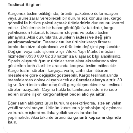
Teslimat Bilgileri
Kargonuz teslim edildiğinde, ürünün paketinde deformasyon
veya ürüne zarar verebilecek bir durum söz konusu ise, kargo
görevlisi ile birlikte paketi açarak ürünlerinizin durumunu kontrol
ediniz. Ürünlerinizde bir hasar gördüğünüz takdirde, kargo
yetkilisinden tutanak tutmasını isteyiniz ve paketi teslim
almayınız. Aksi durumlarda ürünlerin
iadesi ve değişimi
yapılmamaktadır
. Tutanak tutulan ürünler kargo firması
tarafından bize ulaştırılacak ve ürünlerin değişimi yapılacaktır.
Değişim veya iade işleminiz için Afeks Yapı Market müşteri
hizmetleri
0533 030 82 13
hattımıza ulaşarak bilgi alabilirsiniz.
Sipariş oluşturduğunuz ürünler satın alma ekranlarında size
gösterilen tarih / tarihler arasında kargoya teslim edilecektir.
Kargo teslim süreleri, kargoya veriliş tarihinden itibaren
mesafelere göre değişiklik gösterebilir. Kargo teslimatlarında
mesafelerden dolayı oluşabilecek
ek ücretler alıcıya aittir
. 30
kg ve üzeri teslimatlar araç üstü gerçekleşmektedir ve teslimat
süreleri uzayabilir. Cayma hakkı kullanılması nedeni ile iade
edilen ürüne ilişkin kargo/nakliyat bedeli
alıcıya aittir
.
Eğer satın aldığınız ürün kurulum gerektiriyorsa, size en yakın
yetkili servisi arayın. Ürünün kutusunun (ambalajının) açılması
ve kurulum işlemi mutlaka yetkili servis tarafından
yapılmalıdır. Aksi taktirde ürününüz
garanti kapsamı dışında
kalır
.