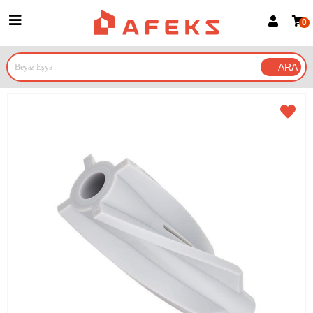
0
Üye Girişi
Üye Ol
Google İle Bağlan