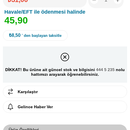
Havale/EFT ile ödenmesi halinde
4
5
,
9
0
₺8,50
' den başlayan taksitle
DİKKAT! Bu ürüne ait güncel stok ve bilgisini
444 5 235
nolu
hattımızı arayarak öğrenebilirsiniz.
Karşılaştır
Gelince Haber Ver
Ürün Özellikleri