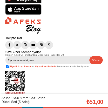
Takipte Kal
Size Özel Kampanyalar
Hemen Kayıt Ol Fırsatlardan Önce Sen Haberdar Ol!
Gönder
Üyelik koşullarını
ve
kişisel verilerimin
korunmasını kabul ediyorum.
Adilon 6x50 8 mm Gaz Beton
Telif Hakkı © 2026
Afeks Yapı Market
. Tüm hakları saklıdır.
₺51,00
Dübel Seti (5 Adet)
Bu web sitesindeki tüm ürünler ticari amaçlıdır. Web sitemizde yer alan
(CMS.61031015)
görsel ve yazılı içerikler firmamıza ait olup, firmamızın yazılı izni alınmadan