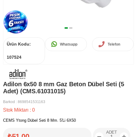
Ürün Kodu:
Whatsapp
Telefon
107524
Adilon 6x50 8 mm Gaz Beton Dübel Seti (5
Adet) (CMS.61031015)
Barkod
:
8698541531163
Stok Miktarı
:
0
CEMS Ytong Dübel Seti 8 Mm. 5'Li 6X50
ADET
₺51,00