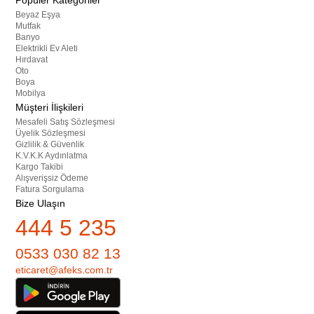
Popüler Kategoriler
Beyaz Eşya
Mutfak
Banyo
Elektrikli Ev Aleti
Hırdavat
Oto
Boya
Mobilya
Müşteri İlişkileri
Mesafeli Satış Sözleşmesi
Üyelik Sözleşmesi
Gizlilik & Güvenlik
K.V.K.K Aydınlatma
Kargo Takibi
Alışverişsiz Ödeme
Fatura Sorgulama
Bize Ulaşın
444 5 235
0533 030 82 13
eticaret@afeks.com.tr