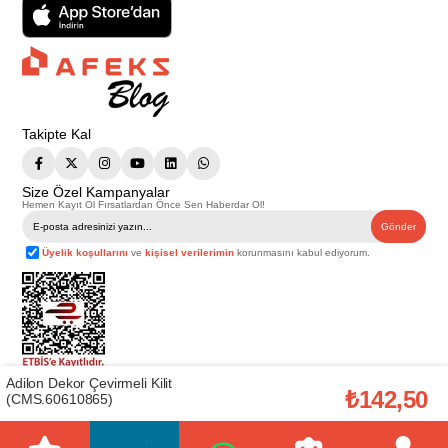
Takipte Kal
Size Özel Kampanyalar
Hemen Kayıt Ol Fırsatlardan Önce Sen Haberdar Ol!
Gönder
Üyelik koşullarını
ve
kişisel verilerimin
korunmasını kabul ediyorum.
Adilon Dekor Çevirmeli Kilit
Telif Hakkı © 2026
Afeks Yapı Market
. Tüm hakları saklıdır.
₺142,50
(CMS.60610865)
Bu web sitesindeki tüm ürünler ticari amaçlıdır. Web sitemizde yer alan
görsel ve yazılı içerikler firmamıza ait olup, firmamızın yazılı izni alınmadan
hiçbir yazılı/görsel içerik, logo, kopyalanamaz, kaynak gösterilemez ve
başka yerlerde kullanılamaz. İçeriklerin izin alınmadan kopyalanması ve