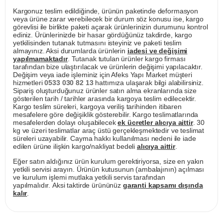
Kargonuz teslim edildiğinde, ürünün paketinde deformasyon
veya ürüne zarar verebilecek bir durum söz konusu ise, kargo
görevlisi ile birlikte paketi açarak ürünlerinizin durumunu kontrol
ediniz. Ürünlerinizde bir hasar gördüğünüz takdirde, kargo
yetkilisinden tutanak tutmasını isteyiniz ve paketi teslim
almayınız. Aksi durumlarda ürünlerin
iadesi ve değişimi
yapılmamaktadır
. Tutanak tutulan ürünler kargo firması
tarafından bize ulaştırılacak ve ürünlerin değişimi yapılacaktır.
Değişim veya iade işleminiz için Afeks Yapı Market müşteri
hizmetleri
0533 030 82 13
hattımıza ulaşarak bilgi alabilirsiniz.
Sipariş oluşturduğunuz ürünler satın alma ekranlarında size
gösterilen tarih / tarihler arasında kargoya teslim edilecektir.
Kargo teslim süreleri, kargoya veriliş tarihinden itibaren
mesafelere göre değişiklik gösterebilir. Kargo teslimatlarında
mesafelerden dolayı oluşabilecek
ek ücretler alıcıya aittir
. 30
kg ve üzeri teslimatlar araç üstü gerçekleşmektedir ve teslimat
süreleri uzayabilir. Cayma hakkı kullanılması nedeni ile iade
edilen ürüne ilişkin kargo/nakliyat bedeli
alıcıya aittir
.
Eğer satın aldığınız ürün kurulum gerektiriyorsa, size en yakın
yetkili servisi arayın. Ürünün kutusunun (ambalajının) açılması
ve kurulum işlemi mutlaka yetkili servis tarafından
yapılmalıdır. Aksi taktirde ürününüz
garanti kapsamı dışında
kalır
.