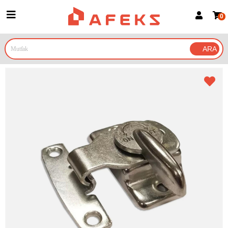
0
Üye Girişi
Üye Ol
Google İle Bağlan