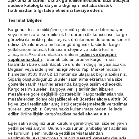
açıklamalar sürekli olarak güncellenmektedir. Bazı detaylar
sadece kataloglarda yer aldığı için mutlaka destek
hattımızdan bilgi talep etmenizi tavsiye ederiz.
Teslimat Bilgileri
Kargonuz teslim edildiğinde, ürünün paketinde deformasyon
veya ürüne zarar verebilecek bir durum söz konusu ise, kargo
görevlisi ile birlikte paketi açarak ürünlerinizin durumunu kontrol
ediniz. Ürünlerinizde bir hasar gördüğünüz takdirde, kargo
yetkilisinden tutanak tutmasını isteyiniz ve paketi teslim
almayınız. Aksi durumlarda ürünlerin
iadesi ve değişimi
yapılmamaktadır
. Tutanak tutulan ürünler kargo firması
tarafından bize ulaştırılacak ve ürünlerin değişimi yapılacaktır.
Değişim veya iade işleminiz için Afeks Yapı Market müşteri
hizmetleri
0533 030 82 13
hattımıza ulaşarak bilgi alabilirsiniz.
Sipariş oluşturduğunuz ürünler satın alma ekranlarında size
gösterilen tarih / tarihler arasında kargoya teslim edilecektir.
Kargo teslim süreleri, kargoya veriliş tarihinden itibaren
mesafelere göre değişiklik gösterebilir. Kargo teslimatlarında
mesafelerden dolayı oluşabilecek
ek ücretler alıcıya aittir
. 30
kg ve üzeri teslimatlar araç üstü gerçekleşmektedir ve teslimat
süreleri uzayabilir. Cayma hakkı kullanılması nedeni ile iade
edilen ürüne ilişkin kargo/nakliyat bedeli
alıcıya aittir
.
Eğer satın aldığınız ürün kurulum gerektiriyorsa, size en yakın
yetkili servisi arayın. Ürünün kutusunun (ambalajının) açılması
ve kurulum işlemi mutlaka yetkili servis tarafından
yapılmalıdır. Aksi taktirde ürününüz
garanti kapsamı dışında