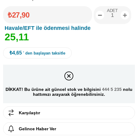
ADET
₺27,90
Havale/EFT ile ödenmesi halinde
2
5
,
1
1
₺4,65
' den başlayan taksitle
DİKKAT! Bu ürüne ait güncel stok ve bilgisini
444 5 235
nolu
hattımızı arayarak öğrenebilirsiniz.
Karşılaştır
Gelince Haber Ver