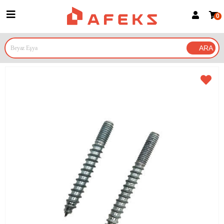
0
Üye Girişi
Üye Ol
Google İle Bağlan