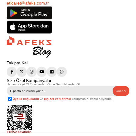
eticaret@afeks.com.tr
Takipte Kal
Size Özel Kampanyalar
Hemen Kayıt Ol Fırsatlardan Önce Sen Haberdar Ol!
Gönder
Üyelik koşullarını
ve
kişisel verilerimin
korunmasını kabul ediyorum.