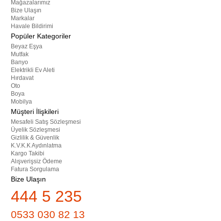
Mağazalarımız
Bize Ulaşın
Markalar
Havale Bildirimi
Popüler Kategoriler
Beyaz Eşya
Mutfak
Banyo
Elektrikli Ev Aleti
Hırdavat
Oto
Boya
Mobilya
Müşteri İlişkileri
Mesafeli Satış Sözleşmesi
Üyelik Sözleşmesi
Gizlilik & Güvenlik
K.V.K.K Aydınlatma
Kargo Takibi
Alışverişsiz Ödeme
Fatura Sorgulama
Bize Ulaşın
444 5 235
0533 030 82 13