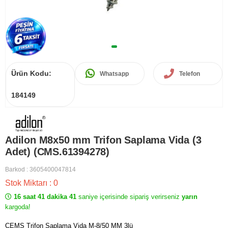
Ürün Kodu:
Whatsapp
Telefon
184149
Adilon M8x50 mm Trifon Saplama Vida (3
Adet) (CMS.61394278)
Barkod
:
3605400047814
Stok Miktarı
:
0
16 saat 41 dakika 41
saniye içerisinde sipariş verirseniz
yarın
kargoda!
CEMS Trifon Saplama Vida M-8/50 MM 3lü