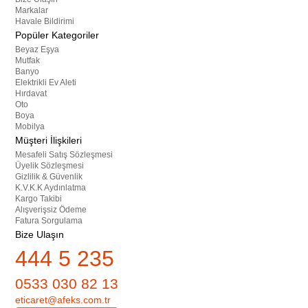
Markalar
Havale Bildirimi
Popüler Kategoriler
Beyaz Eşya
Mutfak
Banyo
Elektrikli Ev Aleti
Hırdavat
Oto
Boya
Mobilya
Müşteri İlişkileri
Mesafeli Satış Sözleşmesi
Üyelik Sözleşmesi
Gizlilik & Güvenlik
K.V.K.K Aydınlatma
Kargo Takibi
Alışverişsiz Ödeme
Fatura Sorgulama
Bize Ulaşın
444 5 235
0533 030 82 13
eticaret@afeks.com.tr