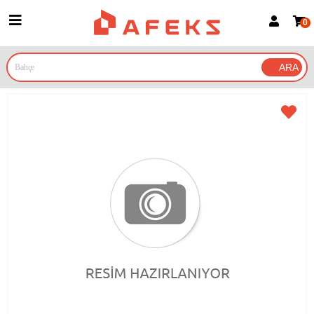
0
Üye Girişi
Üye Ol
Google İle Bağlan