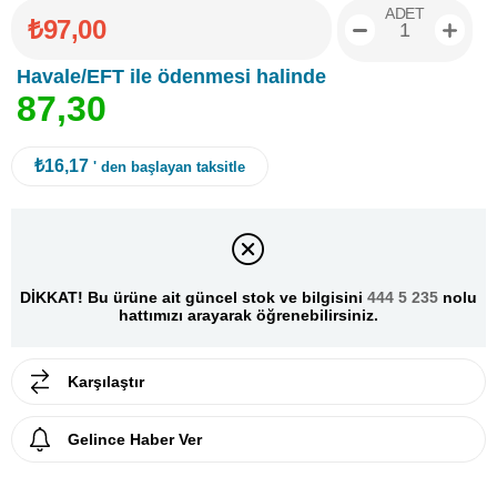
ADET
₺97,00
Havale/EFT ile ödenmesi halinde
8
7
,
3
0
₺16,17
' den başlayan taksitle
DİKKAT! Bu ürüne ait güncel stok ve bilgisini
444 5 235
nolu
hattımızı arayarak öğrenebilirsiniz.
Karşılaştır
Gelince Haber Ver