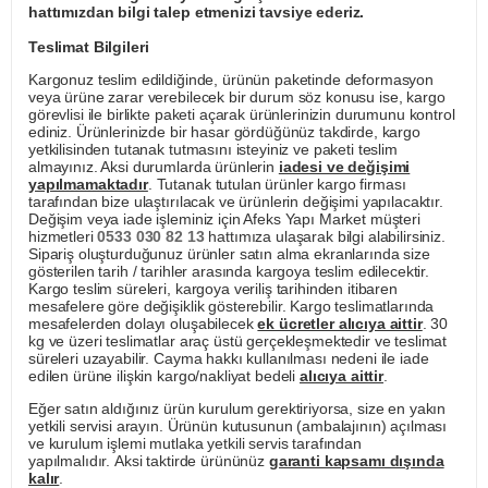
hattımızdan bilgi talep etmenizi tavsiye ederiz.
Teslimat Bilgileri
Kargonuz teslim edildiğinde, ürünün paketinde deformasyon
veya ürüne zarar verebilecek bir durum söz konusu ise, kargo
görevlisi ile birlikte paketi açarak ürünlerinizin durumunu kontrol
ediniz. Ürünlerinizde bir hasar gördüğünüz takdirde, kargo
yetkilisinden tutanak tutmasını isteyiniz ve paketi teslim
almayınız. Aksi durumlarda ürünlerin
iadesi ve değişimi
yapılmamaktadır
. Tutanak tutulan ürünler kargo firması
tarafından bize ulaştırılacak ve ürünlerin değişimi yapılacaktır.
Değişim veya iade işleminiz için Afeks Yapı Market müşteri
hizmetleri
0533 030 82 13
hattımıza ulaşarak bilgi alabilirsiniz.
Sipariş oluşturduğunuz ürünler satın alma ekranlarında size
gösterilen tarih / tarihler arasında kargoya teslim edilecektir.
Kargo teslim süreleri, kargoya veriliş tarihinden itibaren
mesafelere göre değişiklik gösterebilir. Kargo teslimatlarında
mesafelerden dolayı oluşabilecek
ek ücretler alıcıya aittir
. 30
kg ve üzeri teslimatlar araç üstü gerçekleşmektedir ve teslimat
süreleri uzayabilir. Cayma hakkı kullanılması nedeni ile iade
edilen ürüne ilişkin kargo/nakliyat bedeli
alıcıya aittir
.
Eğer satın aldığınız ürün kurulum gerektiriyorsa, size en yakın
yetkili servisi arayın. Ürünün kutusunun (ambalajının) açılması
ve kurulum işlemi mutlaka yetkili servis tarafından
yapılmalıdır. Aksi taktirde ürününüz
garanti kapsamı dışında
kalır
.