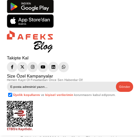
Takipte Kal
Size Özel Kampanyalar
Hemen Kayıt Ol Fırsatlardan Önce Sen Haberdar Ol!
Gönder
Üyelik koşullarını
ve
kişisel verilerimin
korunmasını kabul ediyorum.
Telif Hakkı © 2026
Afeks Yapı Market
. Tüm hakları saklıdır.