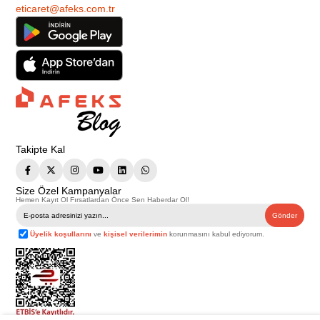
eticaret@afeks.com.tr
Takipte Kal
Size Özel Kampanyalar
Hemen Kayıt Ol Fırsatlardan Önce Sen Haberdar Ol!
Gönder
Üyelik koşullarını
ve
kişisel verilerimin
korunmasını kabul ediyorum.