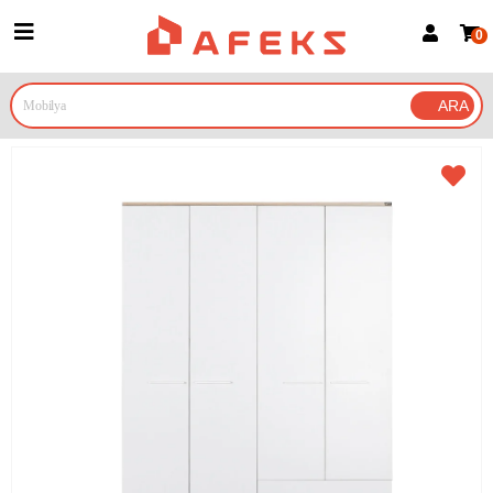
0
Üye Girişi
Üye Ol
Google İle Bağlan