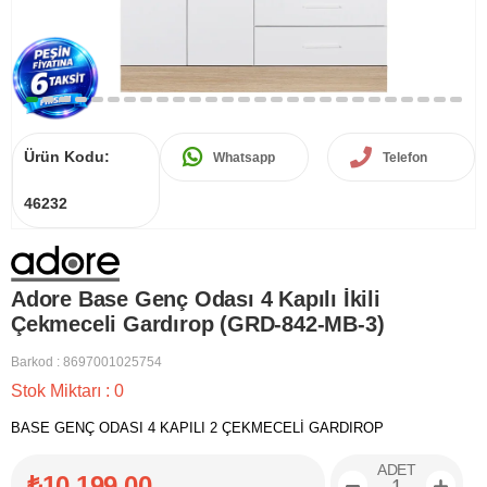
Ürün Kodu:
Whatsapp
Telefon
46232
Adore Base Genç Odası 4 Kapılı İkili
Çekmeceli Gardırop (GRD-842-MB-3)
Barkod
:
8697001025754
Stok Miktarı
:
0
BASE GENÇ ODASI 4 KAPILI 2 ÇEKMECELİ GARDIROP
ADET
₺10.199,00