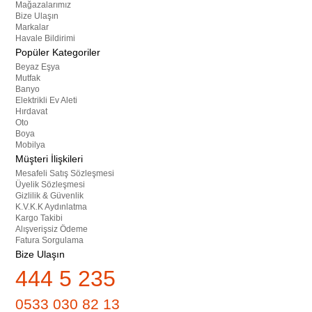
Mağazalarımız
Bize Ulaşın
Markalar
Havale Bildirimi
Popüler Kategoriler
Beyaz Eşya
Mutfak
Banyo
Elektrikli Ev Aleti
Hırdavat
Oto
Boya
Mobilya
Müşteri İlişkileri
Mesafeli Satış Sözleşmesi
Üyelik Sözleşmesi
Gizlilik & Güvenlik
K.V.K.K Aydınlatma
Kargo Takibi
Alışverişsiz Ödeme
Fatura Sorgulama
Bize Ulaşın
444 5 235
0533 030 82 13