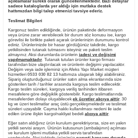
açıklamalar sürekli olarak güncellenmektedir. Bazı detaylar
sadece kataloglarda yer aldığı için mutlaka destek
hattımızdan bilgi talep etmenizi tavsiye ederiz.
Teslimat Bilgileri
Kargonuz teslim edildiğinde, ürünün paketinde deformasyon
veya ürüne zarar verebilecek bir durum söz konusu ise, kargo
görevlisi ile birlikte paketi açarak ürünlerinizin durumunu kontrol
ediniz. Ürünlerinizde bir hasar gördüğünüz takdirde, kargo
yetkilisinden tutanak tutmasını isteyiniz ve paketi teslim
almayınız. Aksi durumlarda ürünlerin
iadesi ve değişimi
yapılmamaktadır
. Tutanak tutulan ürünler kargo firması
tarafından bize ulaştırılacak ve ürünlerin değişimi yapılacaktır.
Değişim veya iade işleminiz için Afeks Yapı Market müşteri
hizmetleri
0533 030 82 13
hattımıza ulaşarak bilgi alabilirsiniz.
Sipariş oluşturduğunuz ürünler satın alma ekranlarında size
gösterilen tarih / tarihler arasında kargoya teslim edilecektir.
Kargo teslim süreleri, kargoya veriliş tarihinden itibaren
mesafelere göre değişiklik gösterebilir. Kargo teslimatlarında
mesafelerden dolayı oluşabilecek
ek ücretler alıcıya aittir
. 30
kg ve üzeri teslimatlar araç üstü gerçekleşmektedir ve teslimat
süreleri uzayabilir. Cayma hakkı kullanılması nedeni ile iade
edilen ürüne ilişkin kargo/nakliyat bedeli
alıcıya aittir
.
Eğer satın aldığınız ürün kurulum gerektiriyorsa, size en yakın
yetkili servisi arayın. Ürünün kutusunun (ambalajının) açılması
ve kurulum işlemi mutlaka yetkili servis tarafından
yapılmalıdır. Aksi taktirde ürününüz
garanti kapsamı dışında