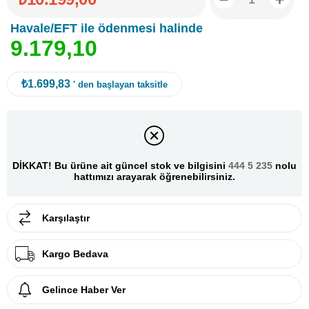
Havale/EFT ile ödenmesi halinde
9
.
1
7
9
,
1
0
₺1.699,83
' den başlayan taksitle
DİKKAT! Bu ürüne ait güncel stok ve bilgisini
444 5 235
nolu
hattımızı arayarak öğrenebilirsiniz.
Karşılaştır
Kargo Bedava
Gelince Haber Ver