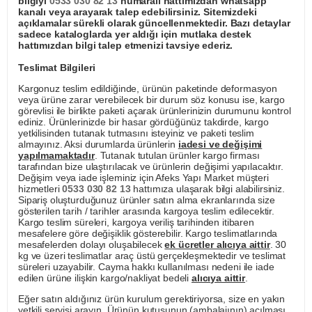
bilgiyi
0533 030 82 13
numaralı hattımızdan whatsapp
kanalı veya arayarak talep edebilirsiniz. Sitemizdeki
açıklamalar sürekli olarak güncellenmektedir. Bazı detaylar
sadece kataloglarda yer aldığı için mutlaka destek
hattımızdan bilgi talep etmenizi tavsiye ederiz.
Teslimat Bilgileri
Kargonuz teslim edildiğinde, ürünün paketinde deformasyon
veya ürüne zarar verebilecek bir durum söz konusu ise, kargo
görevlisi ile birlikte paketi açarak ürünlerinizin durumunu kontrol
ediniz. Ürünlerinizde bir hasar gördüğünüz takdirde, kargo
yetkilisinden tutanak tutmasını isteyiniz ve paketi teslim
almayınız. Aksi durumlarda ürünlerin
iadesi ve değişimi
yapılmamaktadır
. Tutanak tutulan ürünler kargo firması
tarafından bize ulaştırılacak ve ürünlerin değişimi yapılacaktır.
Değişim veya iade işleminiz için Afeks Yapı Market müşteri
hizmetleri
0533 030 82 13
hattımıza ulaşarak bilgi alabilirsiniz.
Sipariş oluşturduğunuz ürünler satın alma ekranlarında size
gösterilen tarih / tarihler arasında kargoya teslim edilecektir.
Kargo teslim süreleri, kargoya veriliş tarihinden itibaren
mesafelere göre değişiklik gösterebilir. Kargo teslimatlarında
mesafelerden dolayı oluşabilecek
ek ücretler alıcıya aittir
. 30
kg ve üzeri teslimatlar araç üstü gerçekleşmektedir ve teslimat
süreleri uzayabilir. Cayma hakkı kullanılması nedeni ile iade
edilen ürüne ilişkin kargo/nakliyat bedeli
alıcıya aittir
.
Eğer satın aldığınız ürün kurulum gerektiriyorsa, size en yakın
yetkili servisi arayın. Ürünün kutusunun (ambalajının) açılması