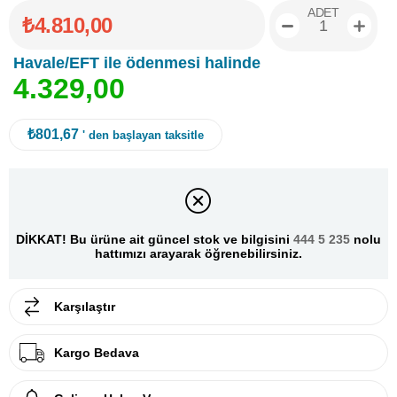
ADET
₺4.810,00
Havale/EFT ile ödenmesi halinde
4
.
3
2
9
,
0
0
₺801,67
' den başlayan taksitle
DİKKAT! Bu ürüne ait güncel stok ve bilgisini
444 5 235
nolu
hattımızı arayarak öğrenebilirsiniz.
Karşılaştır
Kargo Bedava