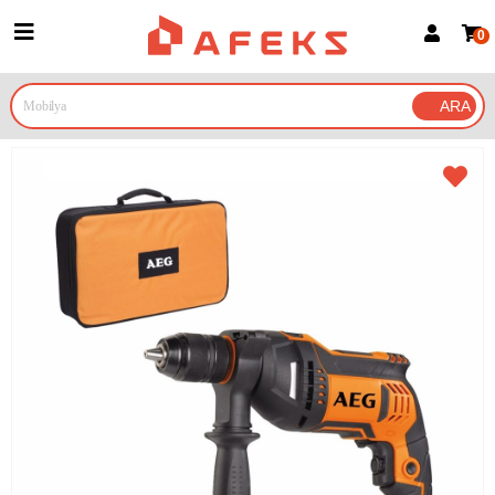
0
Üye Girişi
Üye Ol
Google İle Bağlan