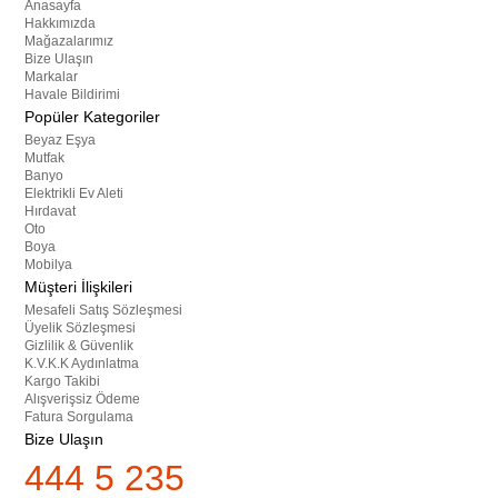
Anasayfa
Hakkımızda
Mağazalarımız
Bize Ulaşın
Markalar
Havale Bildirimi
Popüler Kategoriler
Beyaz Eşya
Mutfak
Banyo
Elektrikli Ev Aleti
Hırdavat
Oto
Boya
Mobilya
Müşteri İlişkileri
Mesafeli Satış Sözleşmesi
Üyelik Sözleşmesi
Gizlilik & Güvenlik
K.V.K.K Aydınlatma
Kargo Takibi
Alışverişsiz Ödeme
Fatura Sorgulama
Bize Ulaşın
444 5 235