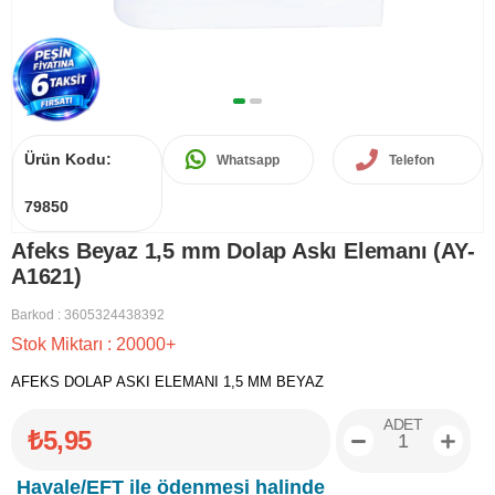
Ürün Kodu:
Whatsapp
Telefon
79850
Afeks Beyaz 1,5 mm Dolap Askı Elemanı (AY-
A1621)
Barkod
:
3605324438392
Stok Miktarı
:
20000+
AFEKS DOLAP ASKI ELEMANI 1,5 MM BEYAZ
ADET
₺5,95
Havale/EFT ile ödenmesi halinde