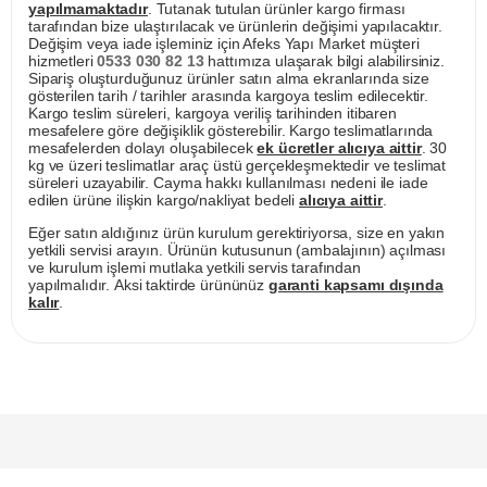
yapılmamaktadır
. Tutanak tutulan ürünler kargo firması
tarafından bize ulaştırılacak ve ürünlerin değişimi yapılacaktır.
Değişim veya iade işleminiz için Afeks Yapı Market müşteri
hizmetleri
0533 030 82 13
hattımıza ulaşarak bilgi alabilirsiniz.
Sipariş oluşturduğunuz ürünler satın alma ekranlarında size
gösterilen tarih / tarihler arasında kargoya teslim edilecektir.
Kargo teslim süreleri, kargoya veriliş tarihinden itibaren
mesafelere göre değişiklik gösterebilir. Kargo teslimatlarında
mesafelerden dolayı oluşabilecek
ek ücretler alıcıya aittir
. 30
kg ve üzeri teslimatlar araç üstü gerçekleşmektedir ve teslimat
süreleri uzayabilir. Cayma hakkı kullanılması nedeni ile iade
edilen ürüne ilişkin kargo/nakliyat bedeli
alıcıya aittir
.
Eğer satın aldığınız ürün kurulum gerektiriyorsa, size en yakın
yetkili servisi arayın. Ürünün kutusunun (ambalajının) açılması
ve kurulum işlemi mutlaka yetkili servis tarafından
yapılmalıdır. Aksi taktirde ürününüz
garanti kapsamı dışında
kalır
.