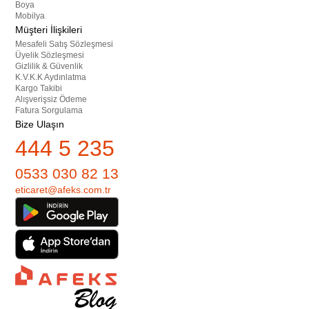
Boya
Mobilya
Müşteri İlişkileri
Mesafeli Satış Sözleşmesi
Üyelik Sözleşmesi
Gizlilik & Güvenlik
K.V.K.K Aydınlatma
Kargo Takibi
Alışverişsiz Ödeme
Fatura Sorgulama
Bize Ulaşın
444 5 235
0533 030 82 13
eticaret@afeks.com.tr