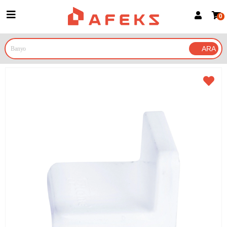
0
Üye Girişi
Üye Ol
Google İle Bağlan