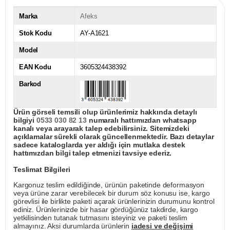
Marka
Afeks
Stok Kodu
AY-A1621
Model
EAN Kodu
3605324438392
Barkod
Ürün görseli temsili olup ürünlerimiz hakkında detaylı
bilgiyi
0533 030 82 13
numaralı hattımızdan whatsapp
kanalı veya arayarak talep edebilirsiniz. Sitemizdeki
açıklamalar sürekli olarak güncellenmektedir. Bazı detaylar
sadece kataloglarda yer aldığı için mutlaka destek
hattımızdan bilgi talep etmenizi tavsiye ederiz.
Teslimat Bilgileri
Kargonuz teslim edildiğinde, ürünün paketinde deformasyon
veya ürüne zarar verebilecek bir durum söz konusu ise, kargo
görevlisi ile birlikte paketi açarak ürünlerinizin durumunu kontrol
ediniz. Ürünlerinizde bir hasar gördüğünüz takdirde, kargo
yetkilisinden tutanak tutmasını isteyiniz ve paketi teslim
almayınız. Aksi durumlarda ürünlerin
iadesi ve değişimi