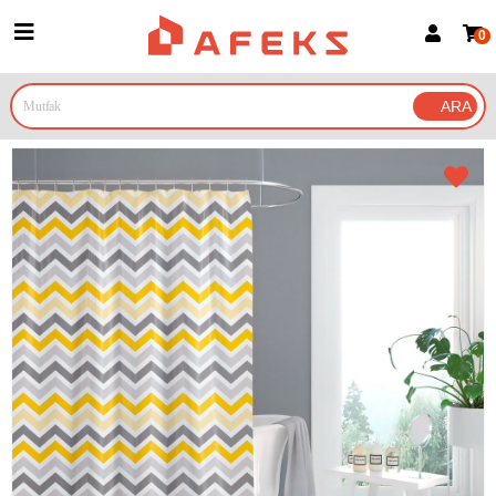
0
Üye Girişi
Üye Ol
Google İle Bağlan