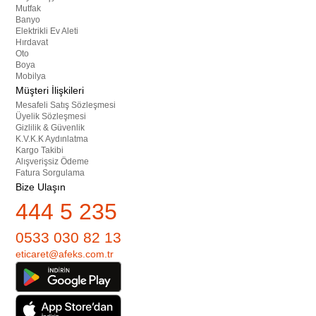
Mutfak
Banyo
Elektrikli Ev Aleti
Hırdavat
Oto
Boya
Mobilya
Müşteri İlişkileri
Mesafeli Satış Sözleşmesi
Üyelik Sözleşmesi
Gizlilik & Güvenlik
K.V.K.K Aydınlatma
Kargo Takibi
Alışverişsiz Ödeme
Fatura Sorgulama
Bize Ulaşın
444 5 235
0533 030 82 13
eticaret@afeks.com.tr