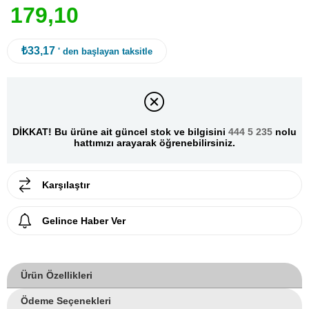
1
7
9
,
1
0
₺33,17
' den başlayan taksitle
DİKKAT! Bu ürüne ait güncel stok ve bilgisini
444 5 235
nolu
hattımızı arayarak öğrenebilirsiniz.
Karşılaştır
Gelince Haber Ver
Ürün Özellikleri
Ödeme Seçenekleri