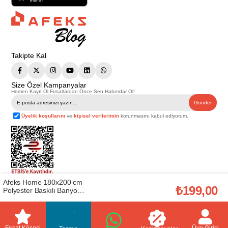
Takipte Kal
Size Özel Kampanyalar
Hemen Kayıt Ol Fırsatlardan Önce Sen Haberdar Ol!
Gönder
Üyelik koşullarını
ve
kişisel verilerimin
korunmasını kabul ediyorum.
Afeks Home 180x200 cm
Telif Hakkı © 2026
Afeks Yapı Market
. Tüm hakları saklıdır.
₺199,00
Polyester Baskılı Banyo
Bu web sitesindeki tüm ürünler ticari amaçlıdır. Web sitemizde yer alan
Perdesi (AFEKSHOME.10001)
görsel ve yazılı içerikler firmamıza ait olup, firmamızın yazılı izni alınmadan
hiçbir yazılı/görsel içerik, logo, kopyalanamaz, kaynak gösterilemez ve
başka yerlerde kullanılamaz. İçeriklerin izin alınmadan kopyalanması ve
kullanılması 5846 sayılı Fikir ve Sanat Eserleri Yasasına göre suçtur.