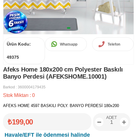
Ürün Kodu:
Whatsapp
Telefon
49375
Afeks Home 180x200 cm Polyester Baskılı
Banyo Perdesi (AFEKSHOME.10001)
Barkod
:
3600004179435
Stok Miktarı
:
0
AFEKS HOME 4597 BASKILI POLY. BANYO PERDESİ 180x200
ADET
₺199,00
Havale/EFT ile ödenmesi halinde