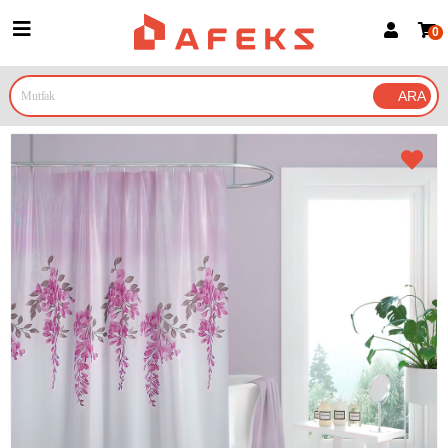
0
Üye Girişi
Üye Ol
Google İle Bağlan