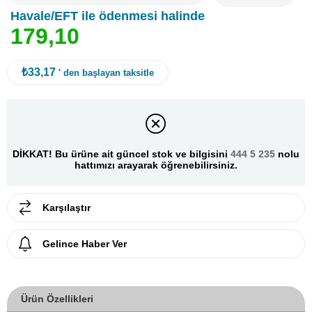
Havale/EFT ile ödenmesi halinde
1
7
9
,
1
0
₺33,17
' den başlayan taksitle
DİKKAT! Bu ürüne ait güncel stok ve bilgisini
444 5 235
nolu
hattımızı arayarak öğrenebilirsiniz.
Karşılaştır
Gelince Haber Ver
Ürün Özellikleri