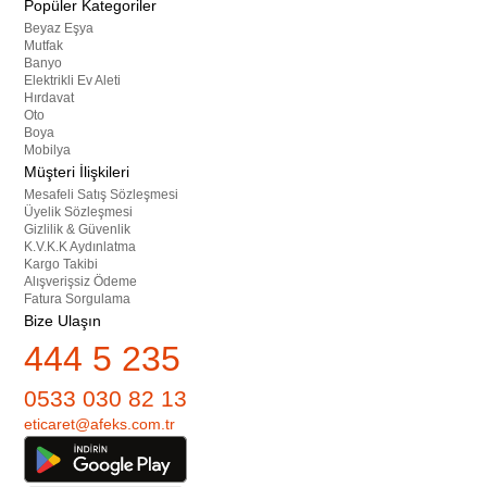
Popüler Kategoriler
Beyaz Eşya
Mutfak
Banyo
Elektrikli Ev Aleti
Hırdavat
Oto
Boya
Mobilya
Müşteri İlişkileri
Mesafeli Satış Sözleşmesi
Üyelik Sözleşmesi
Gizlilik & Güvenlik
K.V.K.K Aydınlatma
Kargo Takibi
Alışverişsiz Ödeme
Fatura Sorgulama
Bize Ulaşın
444 5 235
0533 030 82 13
eticaret@afeks.com.tr