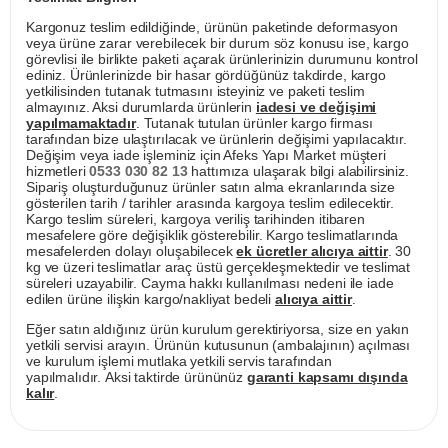
Kargonuz teslim edildiğinde, ürünün paketinde deformasyon
veya ürüne zarar verebilecek bir durum söz konusu ise, kargo
görevlisi ile birlikte paketi açarak ürünlerinizin durumunu kontrol
ediniz. Ürünlerinizde bir hasar gördüğünüz takdirde, kargo
yetkilisinden tutanak tutmasını isteyiniz ve paketi teslim
almayınız. Aksi durumlarda ürünlerin
iadesi ve değişimi
yapılmamaktadır
. Tutanak tutulan ürünler kargo firması
tarafından bize ulaştırılacak ve ürünlerin değişimi yapılacaktır.
Değişim veya iade işleminiz için Afeks Yapı Market müşteri
hizmetleri
0533 030 82 13
hattımıza ulaşarak bilgi alabilirsiniz.
Sipariş oluşturduğunuz ürünler satın alma ekranlarında size
gösterilen tarih / tarihler arasında kargoya teslim edilecektir.
Kargo teslim süreleri, kargoya veriliş tarihinden itibaren
mesafelere göre değişiklik gösterebilir. Kargo teslimatlarında
mesafelerden dolayı oluşabilecek
ek ücretler alıcıya aittir
. 30
kg ve üzeri teslimatlar araç üstü gerçekleşmektedir ve teslimat
süreleri uzayabilir. Cayma hakkı kullanılması nedeni ile iade
edilen ürüne ilişkin kargo/nakliyat bedeli
alıcıya aittir
.
Eğer satın aldığınız ürün kurulum gerektiriyorsa, size en yakın
yetkili servisi arayın. Ürünün kutusunun (ambalajının) açılması
ve kurulum işlemi mutlaka yetkili servis tarafından
yapılmalıdır. Aksi taktirde ürününüz
garanti kapsamı dışında
kalır
.