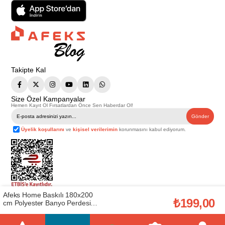
Takipte Kal
Size Özel Kampanyalar
Hemen Kayıt Ol Fırsatlardan Önce Sen Haberdar Ol!
Gönder
Üyelik koşullarını
ve
kişisel verilerimin
korunmasını kabul ediyorum.
Afeks Home Baskılı 180x200
Telif Hakkı © 2026
Afeks Yapı Market
. Tüm hakları saklıdır.
₺199,00
cm Polyester Banyo Perdesi
Bu web sitesindeki tüm ürünler ticari amaçlıdır. Web sitemizde yer alan
(AFEKSHOME.10008)
görsel ve yazılı içerikler firmamıza ait olup, firmamızın yazılı izni alınmadan
hiçbir yazılı/görsel içerik, logo, kopyalanamaz, kaynak gösterilemez ve
başka yerlerde kullanılamaz. İçeriklerin izin alınmadan kopyalanması ve