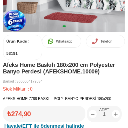
Ürün Kodu:
Whatsapp
Telefon
53191
Afeks Home Baskılı 180x200 cm Polyester
Banyo Perdesi (AFEKSHOME.10009)
Barkod
:
3600004179534
Stok Miktarı
:
0
AFEKS HOME 7766 BASKILI POLY. BANYO PERDESİ 180x200
ADET
₺274,90
Havale/EFT ile ödenmesi halinde