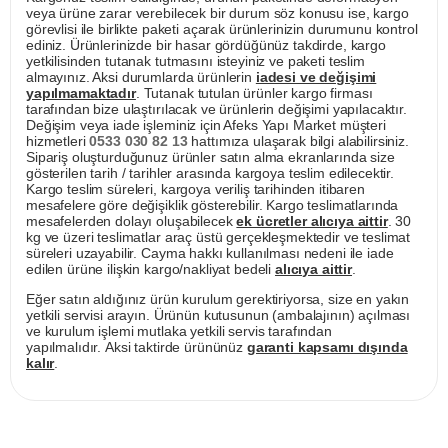
veya ürüne zarar verebilecek bir durum söz konusu ise, kargo
görevlisi ile birlikte paketi açarak ürünlerinizin durumunu kontrol
ediniz. Ürünlerinizde bir hasar gördüğünüz takdirde, kargo
yetkilisinden tutanak tutmasını isteyiniz ve paketi teslim
almayınız. Aksi durumlarda ürünlerin
iadesi ve değişimi
yapılmamaktadır
. Tutanak tutulan ürünler kargo firması
tarafından bize ulaştırılacak ve ürünlerin değişimi yapılacaktır.
Değişim veya iade işleminiz için Afeks Yapı Market müşteri
hizmetleri
0533 030 82 13
hattımıza ulaşarak bilgi alabilirsiniz.
Sipariş oluşturduğunuz ürünler satın alma ekranlarında size
gösterilen tarih / tarihler arasında kargoya teslim edilecektir.
Kargo teslim süreleri, kargoya veriliş tarihinden itibaren
mesafelere göre değişiklik gösterebilir. Kargo teslimatlarında
mesafelerden dolayı oluşabilecek
ek ücretler alıcıya aittir
. 30
kg ve üzeri teslimatlar araç üstü gerçekleşmektedir ve teslimat
süreleri uzayabilir. Cayma hakkı kullanılması nedeni ile iade
edilen ürüne ilişkin kargo/nakliyat bedeli
alıcıya aittir
.
Eğer satın aldığınız ürün kurulum gerektiriyorsa, size en yakın
yetkili servisi arayın. Ürünün kutusunun (ambalajının) açılması
ve kurulum işlemi mutlaka yetkili servis tarafından
yapılmalıdır. Aksi taktirde ürününüz
garanti kapsamı dışında
kalır
.