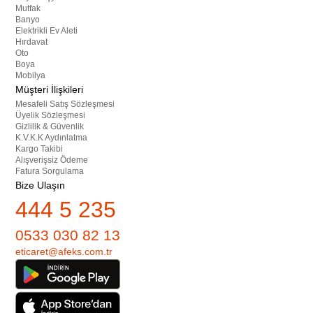
Mutfak
Banyo
Elektrikli Ev Aleti
Hırdavat
Oto
Boya
Mobilya
Müşteri İlişkileri
Mesafeli Satış Sözleşmesi
Üyelik Sözleşmesi
Gizlilik & Güvenlik
K.V.K.K Aydınlatma
Kargo Takibi
Alışverişsiz Ödeme
Fatura Sorgulama
Bize Ulaşın
444 5 235
0533 030 82 13
eticaret@afeks.com.tr