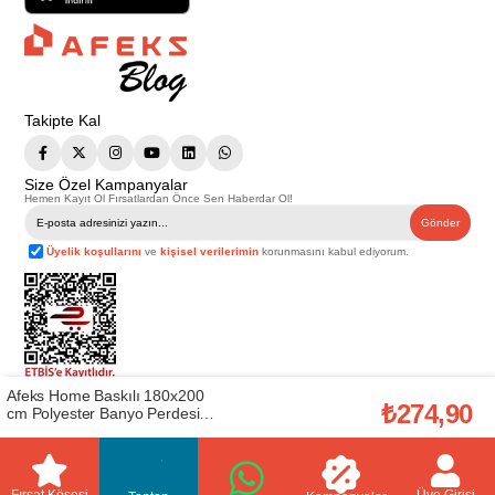
Takipte Kal
Size Özel Kampanyalar
Hemen Kayıt Ol Fırsatlardan Önce Sen Haberdar Ol!
Gönder
Üyelik koşullarını
ve
kişisel verilerimin
korunmasını kabul ediyorum.
Afeks Home Baskılı 180x200
Telif Hakkı © 2026
Afeks Yapı Market
. Tüm hakları saklıdır.
₺274,90
cm Polyester Banyo Perdesi
Bu web sitesindeki tüm ürünler ticari amaçlıdır. Web sitemizde yer alan
(AFEKSHOME.10009)
görsel ve yazılı içerikler firmamıza ait olup, firmamızın yazılı izni alınmadan
hiçbir yazılı/görsel içerik, logo, kopyalanamaz, kaynak gösterilemez ve
başka yerlerde kullanılamaz. İçeriklerin izin alınmadan kopyalanması ve
kullanılması 5846 sayılı Fikir ve Sanat Eserleri Yasasına göre suçtur.