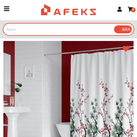
0
Üye Girişi
Üye Ol
Google İle Bağlan