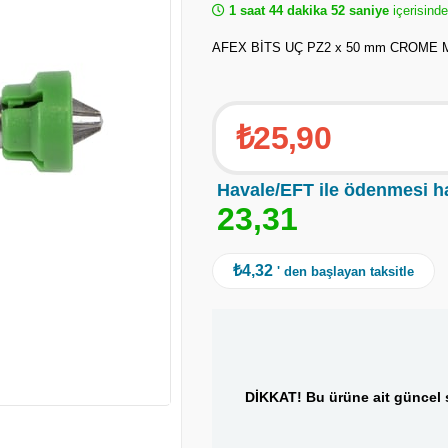
1 saat 44 dakika 52 saniye
içerisinde
AFEX BİTS UÇ PZ2 x 50 mm CROME M
₺25,90
Havale/EFT ile ödenmesi h
2
3
,
3
1
₺4,32
' den başlayan taksitle
DİKKAT! Bu ürüne ait güncel s