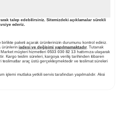
ak talep edebilirsiniz. Sitemizdeki açıklamalar sürekli
avsiye ederiz.
irlikte paketi açarak ürünlerinizin durumunu kontrol ediniz.
a ürünlerin
iadesi ve değişimi yapılmamaktadır
. Tutanak
pı Market müşteri hizmetleri
0533 030 82 13
hattımıza ulaşarak
ir. Kargo teslim süreleri, kargoya veriliş tarihinden itibaren
i teslimatlar araç üstü gerçekleşmektedir ve teslimat süreleri
m işlemi mutlaka yetkili servis tarafından yapılmalıdır. Aksi