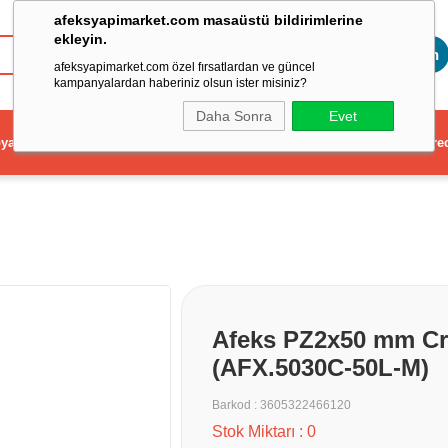
afeksyapimarket.com masaüstü bildirimlerine
ekleyin.
Toptan
afeksyapimarket.com özel fırsatlardan ve güncel
kampanyalardan haberiniz olsun ister misiniz?
Daha Sonra
Evet
ya
Elektrikli El Aleti
Aydınlatma ve Elektrik
Dekorasyon ve Ev Gere
Afeks PZ2x50 mm Cro
(AFX.5030C-50L-M)
Barkod
:
3605322466120
Stok Miktarı
:
0