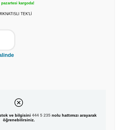
pazartesi kargoda!
IKNATISLI TEK'Lİ
alinde
tok ve bilgisini
444 5 235
nolu hattımızı arayarak
öğrenebilirsiniz.