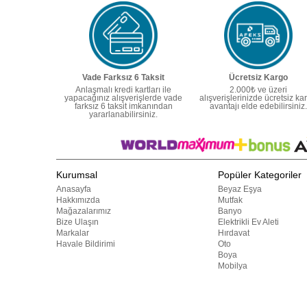
Vade Farksız 6 Taksit
Ücretsiz Kargo
Anlaşmalı kredi kartları ile
2.000₺ ve üzeri
yapacağınız alışverişlerde vade
alışverişlerinizde ücretsiz ka
farksız 6 taksit imkanından
avantajı elde edebilirsiniz.
yararlanabilirsiniz.
Kurumsal
Popüler Kategoriler
Anasayfa
Beyaz Eşya
Hakkımızda
Mutfak
Mağazalarımız
Banyo
Bize Ulaşın
Elektrikli Ev Aleti
Markalar
Hırdavat
Havale Bildirimi
Oto
Boya
Mobilya