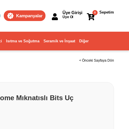
Üye Girişi
Sepetim
0
Kampanyalar
Üye Ol
ci
Isıtma ve Soğutma
Seramik ve İnşaat
Diğer
< Önceki Sayfaya Dön
me Mıknatıslı Bits Uç