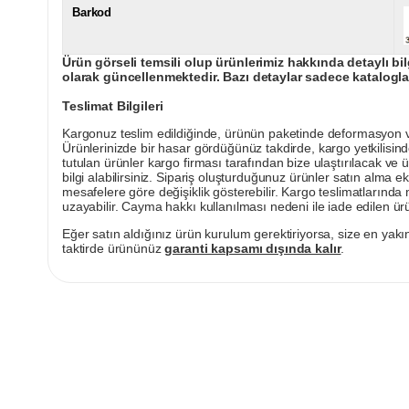
Barkod
Ürün görseli temsili olup ürünlerimiz hakkında detaylı bil
olarak güncellenmektedir. Bazı detaylar sadece kataloglar
Teslimat Bilgileri
Kargonuz teslim edildiğinde, ürünün paketinde deformasyon vey
Ürünlerinizde bir hasar gördüğünüz takdirde, kargo yetkilisind
tutulan ürünler kargo firması tarafından bize ulaştırılacak ve 
bilgi alabilirsiniz. Sipariş oluşturduğunuz ürünler satın alma ek
mesafelere göre değişiklik gösterebilir. Kargo teslimatlarınd
uzayabilir. Cayma hakkı kullanılması nedeni ile iade edilen ürü
Eğer satın aldığınız ürün kurulum gerektiriyorsa, size en yakın
taktirde ürününüz
garanti kapsamı dışında kalır
.