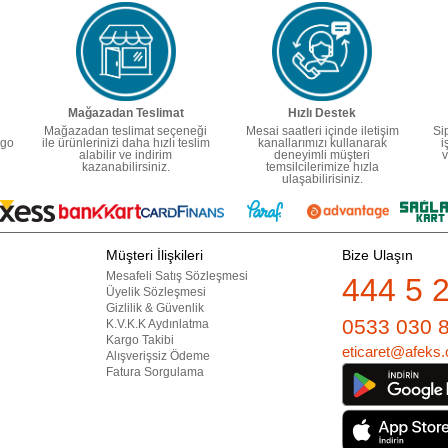
Mağazadan Teslimat
Hızlı Destek
Mağazadan teslimat seçeneği
Mesai saatleri içinde iletişim
Si
rgo
ile ürünlerinizi daha hızlı teslim
kanallarımızı kullanarak
i
alabilir ve indirim
deneyimli müşteri
v
kazanabilirsiniz.
temsilcilerimize hızla
ulaşabilirisiniz.
Müşteri İlişkileri
Bize Ulaşın
Mesafeli Satış Sözleşmesi
444 5 
Üyelik Sözleşmesi
Gizlilik & Güvenlik
0533 030 
K.V.K.K Aydınlatma
Kargo Takibi
eticaret@afeks.
Alışverişsiz Ödeme
Fatura Sorgulama