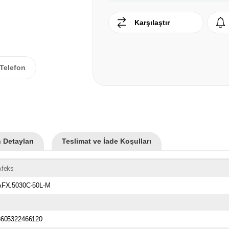
Karşılaştır
Telefon
 Detayları
Teslimat ve İade Koşulları
Afeks
AFX.5030C-50L-M
3605322466120