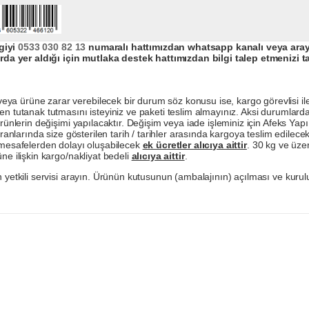
giyi
0533 030 82 13
numaralı hattımızdan whatsapp kanalı veya arayar
da yer aldığı için mutlaka destek hattımızdan bilgi talep etmenizi t
a ürüne zarar verebilecek bir durum söz konusu ise, kargo görevlisi ile b
en tutanak tutmasını isteyiniz ve paketi teslim almayınız. Aksi durumlard
ürünlerin değişimi yapılacaktır. Değişim veya iade işleminiz için Afeks Ya
ranlarında size gösterilen tarih / tarihler arasında kargoya teslim edilecekt
a mesafelerden dolayı oluşabilecek
ek ücretler alıcıya aittir
. 30 kg ve üzer
ne ilişkin kargo/nakliyat bedeli
alıcıya aittir
.
 yetkili servisi arayın. Ürünün kutusunun (ambalajının) açılması ve kurulu