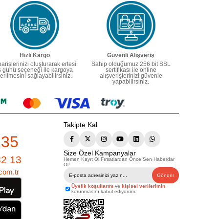
Hızlı Kargo
Güvenli Alışveriş
parişlerinizi oluşturarak ertesi
Sahip olduğumuz 256 bit SSL
ş günü seçeneği ile kargoya
sertifikası ile online
erilmesini sağlayabilirsiniz.
alışverişlerinizi güvenle
yapabilirsiniz.
Takipte Kal
235
Size Özel Kampanyalar
82 13
Hemen Kayıt Ol Fırsatlardan Önce Sen Haberdar
Ol!
com.tr
Gönder
Üyelik koşullarını
ve
kişisel verilerimin
korunmasını kabul ediyorum.