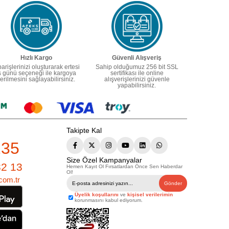
Hızlı Kargo
Güvenli Alışveriş
parişlerinizi oluşturarak ertesi
Sahip olduğumuz 256 bit SSL
ş günü seçeneği ile kargoya
sertifikası ile online
erilmesini sağlayabilirsiniz.
alışverişlerinizi güvenle
yapabilirsiniz.
Takipte Kal
235
Size Özel Kampanyalar
82 13
Hemen Kayıt Ol Fırsatlardan Önce Sen Haberdar
Ol!
com.tr
Gönder
Üyelik koşullarını
ve
kişisel verilerimin
korunmasını kabul ediyorum.