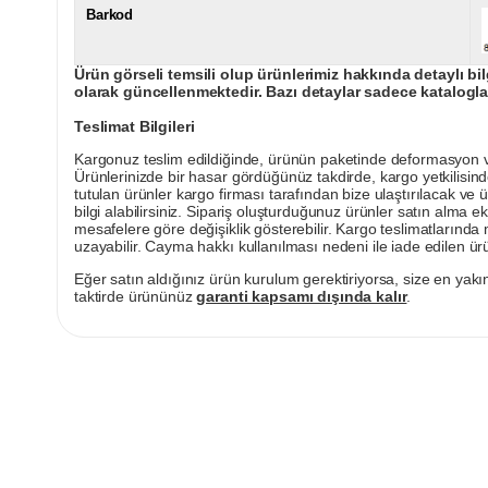
Barkod
Ürün görseli temsili olup ürünlerimiz hakkında detaylı bil
olarak güncellenmektedir. Bazı detaylar sadece kataloglar
Teslimat Bilgileri
Kargonuz teslim edildiğinde, ürünün paketinde deformasyon vey
Ürünlerinizde bir hasar gördüğünüz takdirde, kargo yetkilisind
tutulan ürünler kargo firması tarafından bize ulaştırılacak ve 
bilgi alabilirsiniz. Sipariş oluşturduğunuz ürünler satın alma ek
mesafelere göre değişiklik gösterebilir. Kargo teslimatlarınd
uzayabilir. Cayma hakkı kullanılması nedeni ile iade edilen ürü
Eğer satın aldığınız ürün kurulum gerektiriyorsa, size en yakın
taktirde ürününüz
garanti kapsamı dışında kalır
.