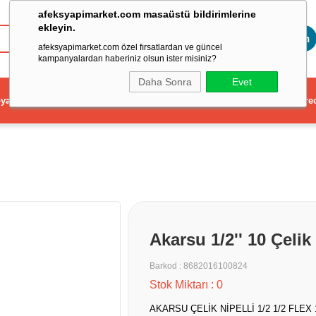
afeksyapimarket.com masaüstü bildirimlerine
ekleyin.
Toptan
afeksyapimarket.com özel fırsatlardan ve güncel
kampanyalardan haberiniz olsun ister misiniz?
Daha Sonra
Evet
ya
Elektrikli El Aleti
Aydınlatma ve Elektrik
Dekorasyon ve Ev Gere
Akarsu 1/2'' 10 Çeli
Barkod
:
8682016100824
Stok Miktarı
:
0
AKARSU ÇELİK NİPELLİ 1/2 1/2 FLEX