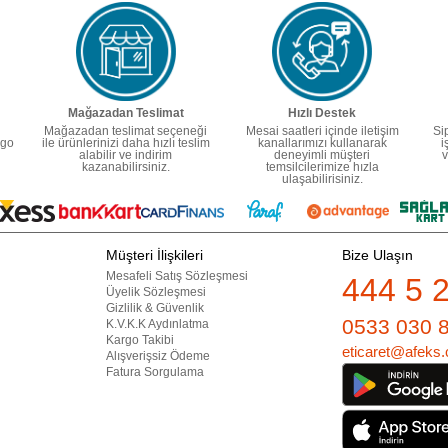
Mağazadan Teslimat
Hızlı Destek
Mağazadan teslimat seçeneği
Mesai saatleri içinde iletişim
Si
rgo
ile ürünlerinizi daha hızlı teslim
kanallarımızı kullanarak
i
alabilir ve indirim
deneyimli müşteri
v
kazanabilirsiniz.
temsilcilerimize hızla
ulaşabilirisiniz.
Müşteri İlişkileri
Bize Ulaşın
Mesafeli Satış Sözleşmesi
444 5 
Üyelik Sözleşmesi
Gizlilik & Güvenlik
0533 030 
K.V.K.K Aydınlatma
Kargo Takibi
eticaret@afeks.
Alışverişsiz Ödeme
Fatura Sorgulama