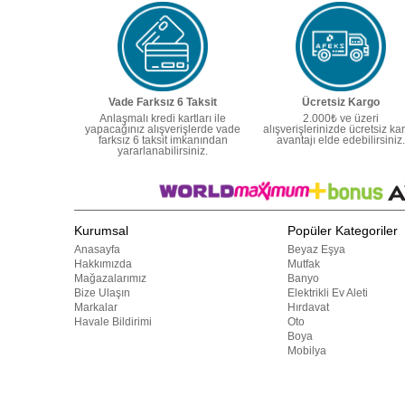
Vade Farksız 6 Taksit
Ücretsiz Kargo
Anlaşmalı kredi kartları ile
2.000₺ ve üzeri
yapacağınız alışverişlerde vade
alışverişlerinizde ücretsiz ka
farksız 6 taksit imkanından
avantajı elde edebilirsiniz.
yararlanabilirsiniz.
Kurumsal
Popüler Kategoriler
Anasayfa
Beyaz Eşya
Hakkımızda
Mutfak
Mağazalarımız
Banyo
Bize Ulaşın
Elektrikli Ev Aleti
Markalar
Hırdavat
Havale Bildirimi
Oto
Boya
Mobilya