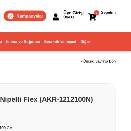
Üye Girişi
Sepetim
0
Kampanyalar
Üye Ol
ci
Isıtma ve Soğutma
Seramik ve İnşaat
Diğer
< Önceki Sayfaya Dön
k Nipelli Flex (AKR-1212100N)
 100 CM