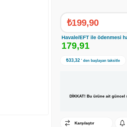
₺199,90
Havale/EFT ile ödenmesi h
1
7
9
,
9
1
₺33,32
' den başlayan taksitle
DİKKAT! Bu ürüne ait güncel s
Karşılaştır