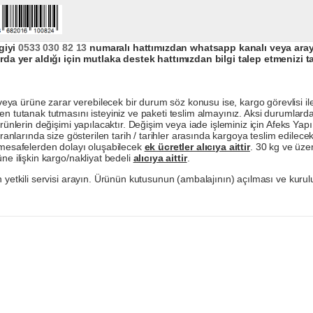
giyi
0533 030 82 13
numaralı hattımızdan whatsapp kanalı veya arayar
da yer aldığı için mutlaka destek hattımızdan bilgi talep etmenizi t
a ürüne zarar verebilecek bir durum söz konusu ise, kargo görevlisi ile b
en tutanak tutmasını isteyiniz ve paketi teslim almayınız. Aksi durumlard
ürünlerin değişimi yapılacaktır. Değişim veya iade işleminiz için Afeks Ya
ranlarında size gösterilen tarih / tarihler arasında kargoya teslim edilecekt
a mesafelerden dolayı oluşabilecek
ek ücretler alıcıya aittir
. 30 kg ve üzer
ne ilişkin kargo/nakliyat bedeli
alıcıya aittir
.
 yetkili servisi arayın. Ürünün kutusunun (ambalajının) açılması ve kurulu