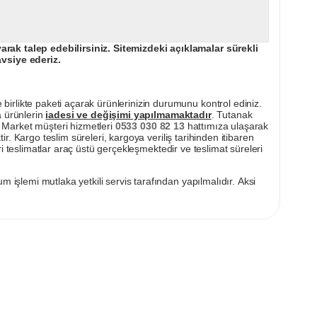
ak talep edebilirsiniz. Sitemizdeki açıklamalar sürekli
avsiye ederiz.
irlikte paketi açarak ürünlerinizin durumunu kontrol ediniz.
a ürünlerin
iadesi ve değişimi yapılmamaktadır
. Tutanak
pı Market müşteri hizmetleri
0533 030 82 13
hattımıza ulaşarak
ir. Kargo teslim süreleri, kargoya veriliş tarihinden itibaren
i teslimatlar araç üstü gerçekleşmektedir ve teslimat süreleri
m işlemi mutlaka yetkili servis tarafından yapılmalıdır. Aksi