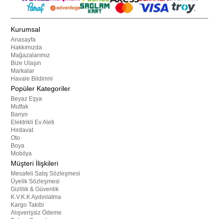
Kurumsal
Anasayfa
Hakkımızda
Mağazalarımız
Bize Ulaşın
Markalar
Havale Bildirimi
Popüler Kategoriler
Beyaz Eşya
Mutfak
Banyo
Elektrikli Ev Aleti
Hırdavat
Oto
Boya
Mobilya
Müşteri İlişkileri
Mesafeli Satış Sözleşmesi
Üyelik Sözleşmesi
Gizlilik & Güvenlik
K.V.K.K Aydınlatma
Kargo Takibi
Alışverişsiz Ödeme