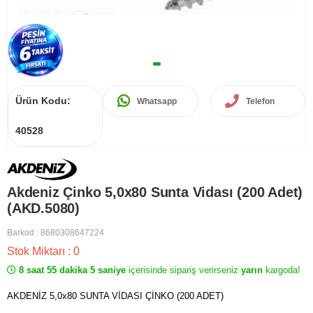
Ürün Kodu:
Whatsapp
Telefon
40528
Akdeniz Çinko 5,0x80 Sunta Vidası (200 Adet)
(AKD.5080)
Barkod
:
8680308647224
Stok Miktarı
:
0
8 saat 55 dakika 5 saniye
içerisinde sipariş verirseniz
yarın
kargoda!
AKDENİZ 5,0x80 SUNTA VİDASI ÇİNKO (200 ADET)