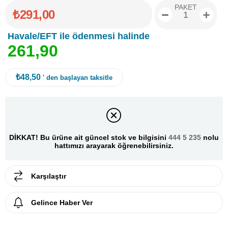
PAKET
₺291,00
Havale/EFT ile ödenmesi halinde
2
6
1
,
9
0
₺48,50
' den başlayan taksitle
DİKKAT! Bu ürüne ait güncel stok ve bilgisini
444 5 235
nolu
hattımızı arayarak öğrenebilirsiniz.
Karşılaştır
Gelince Haber Ver