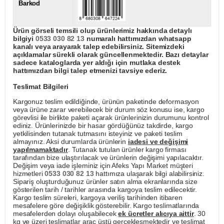
Barkod
Ürün görseli temsili olup ürünlerimiz hakkında detaylı
bilgiyi
0533 030 82 13
numaralı hattımızdan whatsapp
kanalı veya arayarak talep edebilirsiniz. Sitemizdeki
açıklamalar sürekli olarak güncellenmektedir. Bazı detaylar
sadece kataloglarda yer aldığı için mutlaka destek
hattımızdan bilgi talep etmenizi tavsiye ederiz.
Teslimat Bilgileri
Kargonuz teslim edildiğinde, ürünün paketinde deformasyon
veya ürüne zarar verebilecek bir durum söz konusu ise, kargo
görevlisi ile birlikte paketi açarak ürünlerinizin durumunu kontrol
ediniz. Ürünlerinizde bir hasar gördüğünüz takdirde, kargo
yetkilisinden tutanak tutmasını isteyiniz ve paketi teslim
almayınız. Aksi durumlarda ürünlerin
iadesi ve değişimi
yapılmamaktadır
. Tutanak tutulan ürünler kargo firması
tarafından bize ulaştırılacak ve ürünlerin değişimi yapılacaktır.
Değişim veya iade işleminiz için Afeks Yapı Market müşteri
hizmetleri
0533 030 82 13
hattımıza ulaşarak bilgi alabilirsiniz.
Sipariş oluşturduğunuz ürünler satın alma ekranlarında size
gösterilen tarih / tarihler arasında kargoya teslim edilecektir.
Kargo teslim süreleri, kargoya veriliş tarihinden itibaren
mesafelere göre değişiklik gösterebilir. Kargo teslimatlarında
mesafelerden dolayı oluşabilecek
ek ücretler alıcıya aittir
. 30
kg ve üzeri teslimatlar araç üstü gerçekleşmektedir ve teslimat