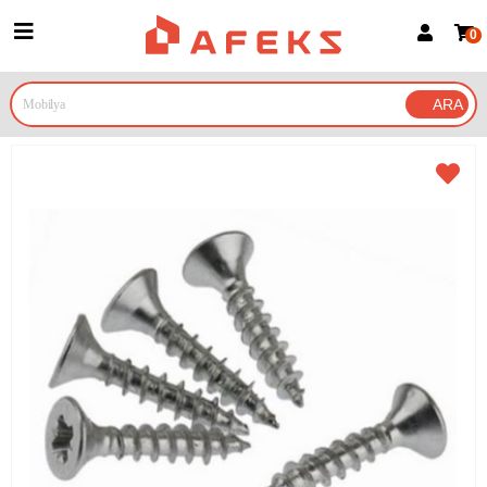
0
Üye Girişi
Üye Ol
Google İle Bağlan