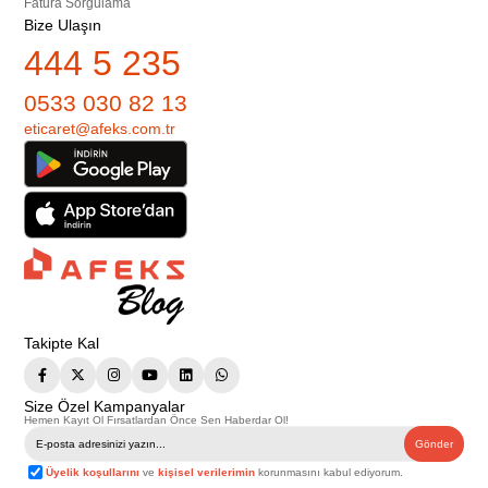
Fatura Sorgulama
Bize Ulaşın
444 5 235
0533 030 82 13
eticaret@afeks.com.tr
Takipte Kal
Size Özel Kampanyalar
Hemen Kayıt Ol Fırsatlardan Önce Sen Haberdar Ol!
Gönder
Üyelik koşullarını
ve
kişisel verilerimin
korunmasını kabul ediyorum.